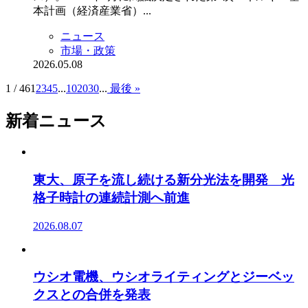
本計画（経済産業省）...
ニュース
市場・政策
2026.05.08
1 / 46
1
2
3
4
5
...
10
20
30
...
最後 »
新着ニュース
東大、原子を流し続ける新分光法を開発 光
格子時計の連続計測へ前進
2026.08.07
ウシオ電機、ウシオライティングとジーベッ
クスとの合併を発表