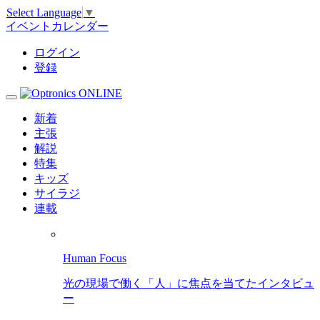
Select Language
▼
イベントカレンダー
ログイン
登録
新着
主張
解説
特集
キッズ
サイラジ
連載
Human Focus
光の現場で働く「人」に焦点を当てたインタビュ
ー