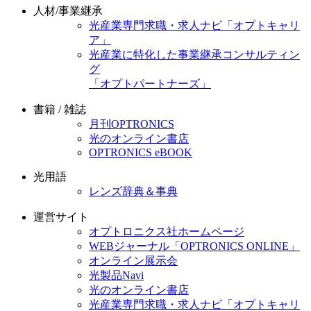
人材/事業継承
光産業専門求職・求人ナビ「オプトキャリ
ア」
光産業に特化した事業継承コンサルティン
グ
「オプトパートナーズ」
書籍 / 雑誌
月刊OPTRONICS
光のオンライン書店
OPTRONICS eBOOK
光用語
レンズ辞典＆事典
運営サイト
オプトロニクス社ホームページ
WEBジャーナル「OPTRONICS ONLINE」
オンライン展示会
光製品Navi
光のオンライン書店
光産業専門求職・求人ナビ「オプトキャリ