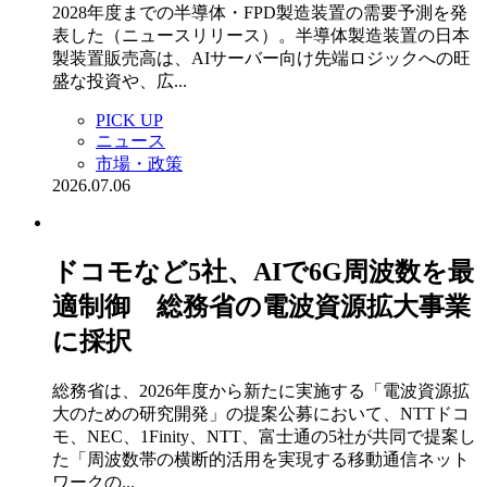
2028年度までの半導体・FPD製造装置の需要予測を発
表した（ニュースリリース）。半導体製造装置の日本
製装置販売高は、AIサーバー向け先端ロジックへの旺
盛な投資や、広...
PICK UP
ニュース
市場・政策
2026.07.06
ドコモなど5社、AIで6G周波数を最
適制御 総務省の電波資源拡大事業
に採択
総務省は、2026年度から新たに実施する「電波資源拡
大のための研究開発」の提案公募において、NTTドコ
モ、NEC、1Finity、NTT、富士通の5社が共同で提案し
た「周波数帯の横断的活用を実現する移動通信ネット
ワークの...