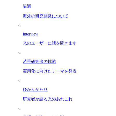
論調
海外の研究開発について
Interview
光のユーザーに話を聞きます
若手研究者の挑戦
実用化に向けたテーマを発表
ひかりがたり
研究者が語る光のあれこれ