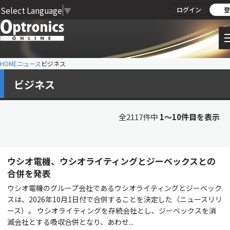
Select Language
▼
ログイン
登
HOME
ニュース
ビジネス
ビジネス
全2117件中
1〜10件目を表示
ウシオ電機、ウシオライティングとジーベックスとの
合併を発表
ウシオ電機のグループ会社であるウシオライティングとジーベック
スは、2026年10月1日付で合併することを決定した（ニュースリリ
ース）。 ウシオライティングを存続会社とし、ジーベックスを消
滅会社とする吸収合併となり、あわせ...