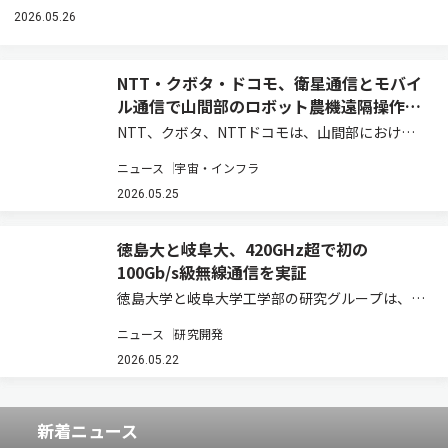
2026.05.26
NTT・クボタ・ドコモ、衛星通信とモバイ
ル通信で山間部のロボット農機遠隔操作を
実証
NTT、クボタ、NTTドコモは、山間部における
ロボット農機の遠隔操作・遠隔監視時の通信安定
ニュース
宇宙・インフラ
化と映像伝送の継続性を実現する共同実証実験を
実施し、モバイル通信と衛星通信を組み合わせた
2026.05.25
通信制御、および映像制御技術の有効性を確認…
徳島大と岐阜大、420GHz超で初の
100Gb/s級無線通信を実証
徳島大学と岐阜大学工学部の研究グループは、光
ファイバー接続マイクロ光コムを用いたテラヘル
ニュース
研究開発
ツ波生成と多値変調技術を組み合わせたマイクロ
光コム駆動型テラヘルツ通信システムを開発した
2026.05.22
（ニュースリリース）。 次世代移動通信システ…
新着ニュース