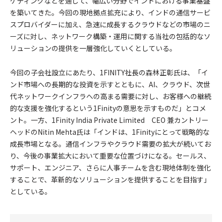
ケティングなどを通じて、幅広い分野でインドにおける事業基盤
を築いてきた。今回の現地拠点拡充により、インドの通信サービ
スプロバイダーに加え、急速に成長するクラウドなどの市場のニ
ーズに対し、ネットワーク構築・運用に関する当社の包括的なソ
リューションの提供を一層強化していくとしている。
今回の子会社設立にあたり、1FINITY社長の森林正彰氏は、「イ
ンド市場への長期的な投資を示すとともに、AI、クラウド、次世
代ネットワークインフラへの高まる需要に対し、お客様への継続
的な支援を強化するという1Finityの意思を示すものだ」とコメ
ント。一方、1Finity India Private Limited CEO 兼カントリー
ヘッドのNitin Mehta氏は「インドは、1Finityにとって戦略的な
成長市場となる。通信インフラやクラウド需要の拡大が続いてお
り、今後の事業拡大において重要な位置づけになる。セールス、
サポート、エンジニア、さらに人事チームを含む現地体制を強化
することで、革新的なソリューションを提供することを目指す」
としている。