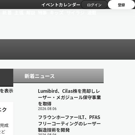
イベントカレンダー
ログイン
登録
新着
主張
解説
特集
キッズ
サイラジ
連載
新着ニュース
目を表示
Lumibird、Cilas株を売却しレ
ーザー・メガジュール保守事業
を取得
ニク
2026.08.06
フラウンホーファーILT、PFAS
フリーコーティングのレーザー
、完成
製造技術を開発
など