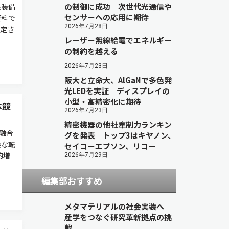
の制御に成功 次世代光通信や
象装備
センサーへの応用に期待
資料で
2026年7月28日
選定さ
レーザー無線給電でエネルギー
の制約を越える
2026年7月23日
阪大と立命大、AlGaNで多色発
光LEDを実証 ディスプレイの
小型・高精密化に期待
体競
2026年7月23日
精密機器の他社牽制力ランキン
融合
グを発表 トップ3はキヤノン、
要な転
セイコーエプソン、リコー
的増
2026年7月29日
編集部おすすめ
メタマテリアルの社会実装へ
産学をつなぐ研究革新拠点の挑
戦