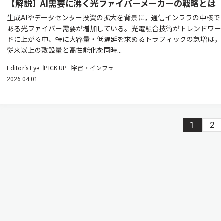
【解説】AI需要に沸く光ファイバーメーカーの戦略とは
生成AIやデータセンター投資の拡大を背景に，通信インフラの中核で
ある光ファイバー需要が増加している。光電融合技術がトレンドワー
ドに上がる中、特に大容量・低遅延を求めるトラフィックの急増は，
従来以上の敷設量と高性能化を同時...
Editor's Eye
PICK UP
宇宙・インフラ
2026.04.01
1
2