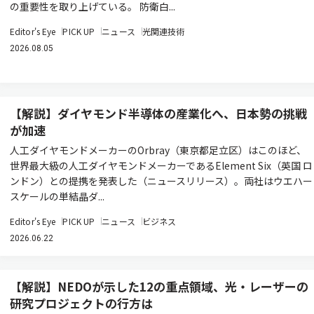
の重要性を取り上げている。 防衛白...
Editor's Eye
PICK UP
ニュース
光関連技術
2026.08.05
【解説】ダイヤモンド半導体の産業化へ、日本勢の挑戦
が加速
人工ダイヤモンドメーカーのOrbray（東京都足立区）はこのほど、
世界最大級の人工ダイヤモンドメーカーであるElement Six（英国 ロ
ンドン）との提携を発表した（ニュースリリース）。両社はウエハー
スケールの単結晶ダ...
Editor's Eye
PICK UP
ニュース
ビジネス
2026.06.22
【解説】NEDOが示した12の重点領域、光・レーザーの
研究プロジェクトの行方は