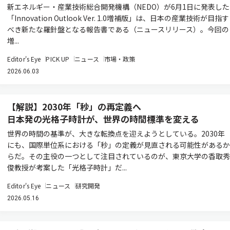
新エネルギー・産業技術総合開発機構（NEDO）が6月1日に発表した
「Innovation Outlook Ver. 1.0増補版」は、日本の産業技術が目指す
べき新たな羅針盤となる報告書である（ニュースリリース）。今回の
増...
Editor's Eye
PICK UP
ニュース
市場・政策
2026.06.03
【解説】2030年「秒」の再定義へ
日本発の光格子時計が、世界の時間標準を変える
世界の時間の基準が、大きな転換点を迎えようとしている。2030年
にも、国際単位系における「秒」の定義が見直される可能性があるか
らだ。その主役の一つとして注目されているのが、東京大学の香取秀
俊教授が考案した「光格子時計」だ...
Editor's Eye
ニュース
研究開発
2026.05.16