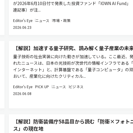
が2026年6月10日付で発表した投資ファンド「IOWN AI Fund」
連記事）が注...
Editor's Eye
ニュース
市場・政策
2026.06.23
【解説】加速する量子研究、読み解く量子産業の未
量子技術の社会実装に向けた動きが加速している。ここ最近、
れたニュースは、日本の光技術が次世代の情報インフラである
インターネット」と、計算基盤である「量子コンピュータ」の
おいて、産業化に向けたクリティカル...
Editor's Eye
PICK UP
ニュース
ビジネス
2026.06.08
【解説】防衛装備庁58品目から読む「防衛×フォト
ス」の現在地