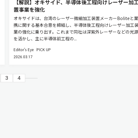
【解説】オキサイド、半導体後工程向けレーザー加
置事業を強化
オキサイドは、台湾のレーザー微細加工装置メーカーBoliteと
携に関する基本合意を締結し、半導体後工程向けレーザー加工
業の強化に乗り出す。これまで同社は深紫外レーザーなどの光
を活かし、主に半導体前工程の...
Editor's Eye
PICK UP
2026.03.17
3
4