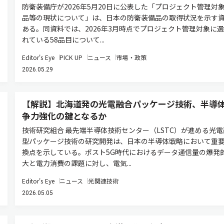
防衛装備庁が2026年5月20日に公表した「プロジェクト管理対
品等の現状について」は、日本の防衛装備品の取得状況を示す
ある。同資料では、2026年3月時点でプロジェクト管理対象に
れている58品目について...
Editor's Eye
PICK UP
ニュース
市場・政策
2026.05.29
【解説】北海道発の光電融合パッケージ技術、半導
争力強化の鍵となるか
技術研究組合 最先端半導体技術センター（LSTC）が進める光電
型パッケージ技術の研究開発は、日本の半導体戦略において重
換点を示している。ポスト5G時代におけるデータ通信量の爆発
大と電力消費の課題に対し、電気...
Editor's Eye
ニュース
光関連技術
2026.05.05