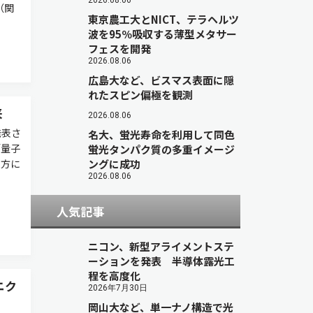
2026.08.06
（関
東京農工大とNICT、テラヘルツ
波を95％吸収する薄型メタサー
フェスを開発
2026.08.06
広島大など、ビスマス表面に隠
れたスピン偏極を観測
来
2026.08.06
発表さ
名大、蛍光寿命を利用して同色
「量子
蛍光タンパク質の多重イメージ
双方に
ングに成功
2026.08.06
人気記事
ニコン、新型アライメントステ
ーションを発表 半導体露光工
程を高度化
ニク
2026年7月30日
岡山大など、単一ナノ構造で光