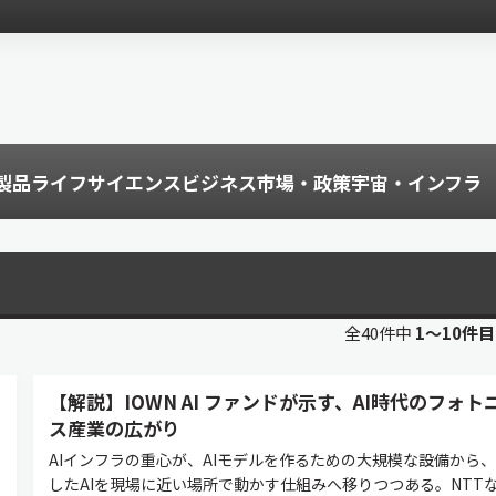
製品
ライフサイエンス
ビジネス
市場・政策
宇宙・インフラ
全40件中
1〜10件
【解説】IOWN AI ファンドが示す、AI時代のフォト
ス産業の広がり
AIインフラの重心が、AIモデルを作るための大規模な設備から
したAIを現場に近い場所で動かす仕組みへ移りつつある。NTT