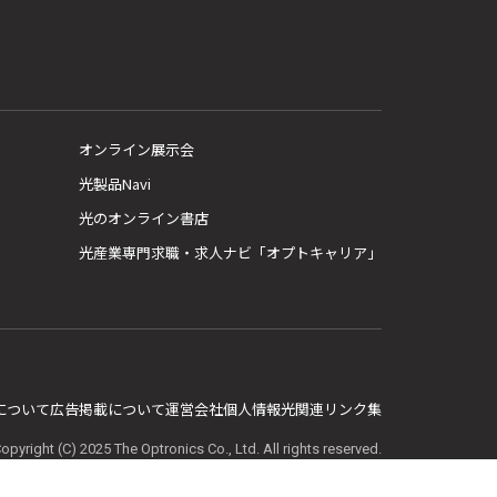
オンライン展示会
光製品Navi
光のオンライン書店
光産業専門求職・求人ナビ「オプトキャリア」
E について
広告掲載について
運営会社
個人情報
光関連リンク集
opyright (C) 2025 The Optronics Co., Ltd. All rights reserved.