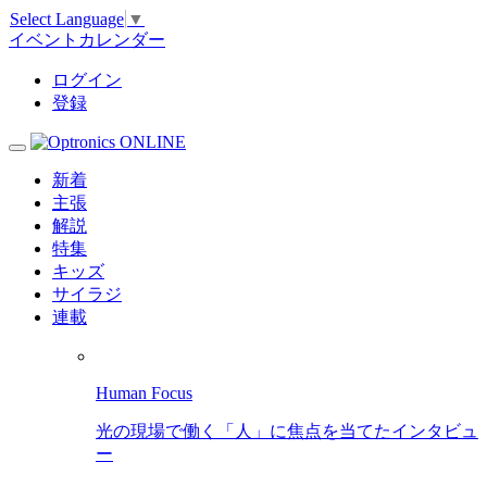
Select Language
▼
イベントカレンダー
ログイン
登録
新着
主張
解説
特集
キッズ
サイラジ
連載
Human Focus
光の現場で働く「人」に焦点を当てたインタビュ
ー