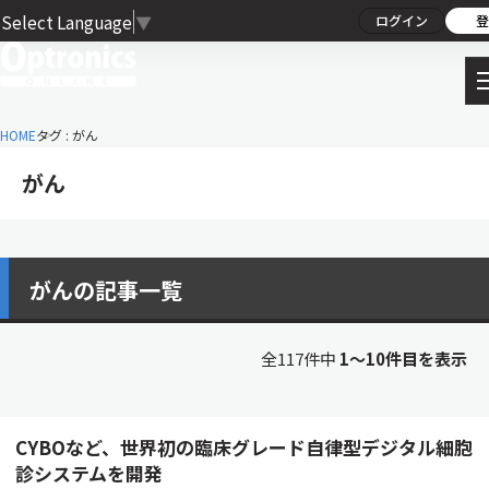
Select Language
▼
ログイン
登
HOME
タグ : がん
がん
がんの記事一覧
全117件中
1〜10件目を表示
CYBOなど、世界初の臨床グレード自律型デジタル細胞
診システムを開発