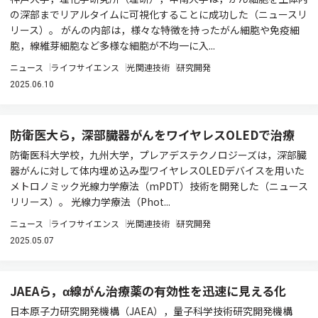
の深部までリアルタイムに可視化することに成功した（ニュースリ
リース）。 がんの内部は，様々な特徴を持ったがん細胞や免疫細
胞，線維芽細胞など多様な細胞が不均一に入...
ニュース
ライフサイエンス
光関連技術
研究開発
2025.06.10
防衛医大ら，深部臓器がんをワイヤレスOLEDで治療
防衛医科大学校，九州大学，プレアデステクノロジーズは，深部臓
器がんに対して体内埋め込み型ワイヤレスOLEDデバイスを用いた
メトロノミック光線力学療法（mPDT）技術を開発した（ニュース
リリース）。 光線力学療法（Phot...
ニュース
ライフサイエンス
光関連技術
研究開発
2025.05.07
JAEAら，α線がん治療薬の有効性を迅速に見える化
日本原子力研究開発機構（JAEA），量子科学技術研究開発機構