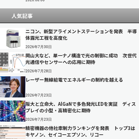
2026.08.06
人気記事
ニコン、新型アライメントステーションを発表 半導
体露光工程を高度化
2026年7月30日
岡山大など、単一ナノ構造で光の制御に成功 次世代
光通信やセンサーへの応用に期待
2026年7月28日
レーザー無線給電でエネルギーの制約を越える
2026年7月23日
阪大と立命大、AlGaNで多色発光LEDを実証 ディス
プレイの小型・高精密化に期待
2026年7月23日
精密機器の他社牽制力ランキングを発表 トップ3は
キヤノン、セイコーエプソン、リコー