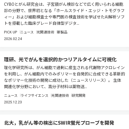
CYBOとがん研究会は、子宮頸がん検診などで広く用いられる細胞
診の分野で、世界初となる「ホールスライド・エッジ・トモグラフ
ィー」および細胞検査士や専門医の検査技術を学ばせたAI解析ソフ
トを搭載した臨床グレード自律型デジタ...
PICK UP
ニュース
光関連技術
新製品
2026.02.24
理研、光でがんを選択的かつリアルタイムに可視化
理化学研究所は、がん細胞で過剰に産生される代謝物アクロレイン
を利用し、がん細胞内でのみポリマーを自発的に合成できる革新的
なポリマー化技術の開発に成功した（ニュースリリース）。 生体
関連化学分野において、高分子材料は薬物送...
ニュース
ライフサイエンス
光関連技術
研究開発
2025.12.23
北大，乳がん等の検出にSWIR蛍光プローブを開発