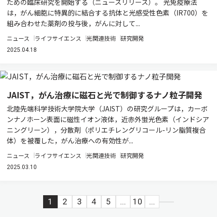
ための臨床研究を開始する（ニュースリリース）。 光免疫療法
は，がん細胞に特異的に結合する抗体と光感受性色素（IR700）を
組み合わせた薬剤の投与後，がんに対して...
ニュース
ライフサイエンス
光関連技術
研究開発
2025.04.18
JAIST，がん治療に磁石と光で制御するナノ粒子開発
北陸先端科学技術大学院大学（JAIST）の研究グループは，カーボ
ンナノホーン表面に磁性イオン液体，近赤外蛍光色素（インドシア
ニングリーン），分散剤（ポリエチレングリコール-リン脂質複合
体）を被覆した，がん治療への有効性が...
ニュース
ライフサイエンス
光関連技術
研究開発
2025.03.10
1
2
3
4
5
...
10
...