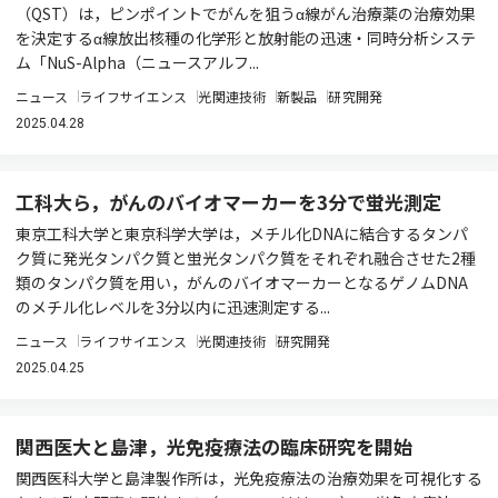
（QST）は，ピンポイントでがんを狙うα線がん治療薬の治療効果
を決定するα線放出核種の化学形と放射能の迅速・同時分析システ
ム「NuS-Alpha（ニュースアルフ...
ニュース
ライフサイエンス
光関連技術
新製品
研究開発
2025.04.28
工科大ら，がんのバイオマーカーを3分で蛍光測定
東京工科大学と東京科学大学は，メチル化DNAに結合するタンパ
ク質に発光タンパク質と蛍光タンパク質をそれぞれ融合させた2種
類のタンパク質を用い，がんのバイオマーカーとなるゲノムDNA
のメチル化レベルを3分以内に迅速測定する...
ニュース
ライフサイエンス
光関連技術
研究開発
2025.04.25
関西医大と島津，光免疫療法の臨床研究を開始
関西医科大学と島津製作所は，光免疫療法の治療効果を可視化する