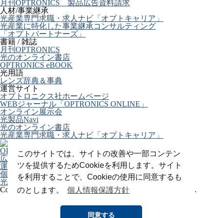
月刊OPTRONICS 製品広告資料請求
人材/事業継承
光産業専門求職・求人ナビ「オプトキャリア」
光産業に特化した事業継承コンサルティング
「オプトパートナーズ」
書籍 / 雑誌
月刊OPTRONICS
光のオンライン書店
OPTRONICS eBOOK
光用語
レンズ辞典＆事典
運営サイト
オプトロニクス社ホームページ
WEBジャーナル「OPTRONICS ONLINE」
オンライン展示会
光製品Navi
光のオンライン書店
光産業専門求職・求人ナビ「オプトキャリア」
OPTRONICS ONLINE について
このサイトでは、サイトの改善や一部コンテン
広告掲載について
ツを提供するためCookieを利用します。サイト
運営会社
個人情報
を利用することで、Cookieの使用に同意するも
光関連リンク集
Copyright (C) 2025 The Optronics Co., Ltd. All rights reserved.
のとします。
個人情報保護方針
同意する