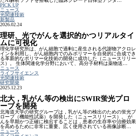
たAI解析ソフトを搭載した臨床グレード自律型デジタ…
PICK UP
ニュース
光関連技術
新製品
2026.02.24
理研、光でがんを選択的かつリアルタイ
ムに可視化
理化学研究所は、がん細胞で過剰に産生される代謝物アクロレ
インを利用し、がん細胞内でのみポリマーを自発的に合成でき
る革新的なポリマー化技術の開発に成功した（ニュースリリー
ス）。 生体関連化学分野において、高分子材料は薬物送…
ニュース
ライフサイエンス
光関連技術
研究開発
2025.12.23
北大，乳がん等の検出にSWIR蛍光プロ
ーブを開発
北海道大学の研究グループは，乳がん等の検出のための蛍光プ
ローブ（機能性試薬）を開発した（ニュースリリース）。 が
んを早期かつ正確に検出することは，患者の生存率や治療効果
を高めるために非常に重要。広く使用されている画像診断…
ニュース