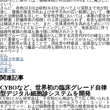
回投与した条件では，腫瘍体積が対照群の14%までに減少した
という。
さらに，赤色OLEDは緑色OLEDに比べてより深部まで光が到
達し，腫瘍の垂直方向および水平方向の広い範囲において，優
れた治療効果を示した。安全性評価においては，体重の変化や
肝酵素（肝臓障害の指標）の上昇は認められず，有意な副作用
は確認されなかたった。また，生体適合性を高めるためにパリ
レンCでデバイスをコーティングしたことで，免疫反応に伴う
線維性被膜の形成も最小限に抑制されたとする。
研究グループは，深部臓器がんに対する次世代PDTの確立に向
けた重要な一歩となる成果であり，デバイスがさらに小型化さ
れ，柔軟性が高まることで，消化管や呼吸器，泌尿器などの複
雑な形状をもつ臓器への応用も期待されるとしている。
キーワード：
がん
光線力学療法
ポスト
シェア
記事一覧
関連記事
CYBOなど、世界初の臨床グレード自律
型デジタル細胞診システムを開発
CYBOとがん研究会は、子宮頸がん検診などで広く用いられる
細胞診の分野で、世界初となる「ホールスライド・エッジ・ト
モグラフィー」および細胞検査士や専門医の検査技術を学ばせ