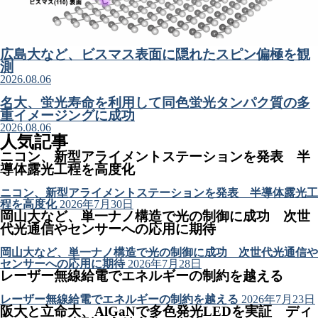
広島大など、ビスマス表面に隠れたスピン偏極を観
測
2026.08.06
名大、蛍光寿命を利用して同色蛍光タンパク質の多
重イメージングに成功
2026.08.06
人気記事
ニコン、新型アライメントステーションを発表 半
導体露光工程を高度化
ニコン、新型アライメントステーションを発表 半導体露光工
程を高度化
2026年7月30日
岡山大など、単一ナノ構造で光の制御に成功 次世
代光通信やセンサーへの応用に期待
岡山大など、単一ナノ構造で光の制御に成功 次世代光通信や
センサーへの応用に期待
2026年7月28日
レーザー無線給電でエネルギーの制約を越える
レーザー無線給電でエネルギーの制約を越える
2026年7月23日
阪大と立命大、AlGaNで多色発光LEDを実証 ディ