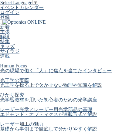
Select Language
▼
イベントカレンダー
ログイン
登録
新着
主張
解説
特集
キッズ
サイラジ
連載
Human Focus
光の現場で働く「人」に焦点を当てたインタビュー
光工学の実際
光工学を操る上で欠かせない物理や知識を解説
ひかり探究
光学習教材を用いた初心者のための光学講座
レーザー光学とレーザー用光学部品の基礎
エドモンド・オプティクスが連載形式で解説
レーザー加工の魅力
基礎から事例まで徹底して分かりやすく解説