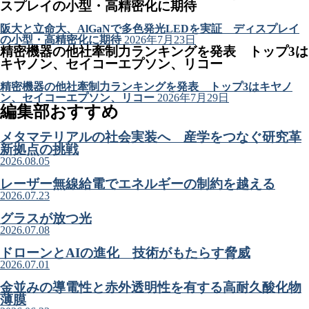
スプレイの小型・高精密化に期待
阪大と立命大、AlGaNで多色発光LEDを実証 ディスプレイ
の小型・高精密化に期待
2026年7月23日
精密機器の他社牽制力ランキングを発表 トップ3は
キヤノン、セイコーエプソン、リコー
精密機器の他社牽制力ランキングを発表 トップ3はキヤノ
ン、セイコーエプソン、リコー
2026年7月29日
編集部おすすめ
メタマテリアルの社会実装へ 産学をつなぐ研究革
新拠点の挑戦
2026.08.05
レーザー無線給電でエネルギーの制約を越える
2026.07.23
グラスが放つ光
2026.07.08
ドローンとAIの進化 技術がもたらす脅威
2026.07.01
金並みの導電性と赤外透明性を有する高耐久酸化物
薄膜