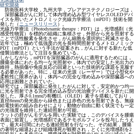
光関連技術
研究開発
防衛医科大学校，九州大学，プレアデステクノロジーズは，
深部臓器がんに対して体内埋め込み型ワイヤレスOLEDデバ
イスを用いたメトロノミック光線力学療法（mPDT）技術を開
発した（
ニュースリリース
）。
光線力学療法（Photodynamic therapy：PDT）は，光増感剤（光
感受性物質）を標的の組織に集積させ，外部から光を照射する
ことで活性酸素を発生させ，がん細胞を選択的に死滅させる。
近年では，極めて低強度の光を長時間照射するメトロノミック
PDT（mPDT）という手法が提案され，がんに対する新たな低
侵襲治療法として注目を集めている。
しかしながら，mPDTを深部臓器のがんに適用するためには，
腫瘍全体にわたる均一な光照射や，体内での安定した光出力の
維持，熱損傷や免疫反応の回避といった技術的な課題を克服す
る必要があった。特に，従来の光源（レーザー）では小型化や
柔軟性に限界があり，体内への完全な埋め込みや深部臓器への
応用は困難とされていた。
研究では，深部臓器に発生したがんに対して，安定的かつ均一
に光を照射できる完全埋め込み型の光治療デバイスを新たに開
発した。厚さ0.1mmの有機EL（OLED）素子を搭載しており，
直径8mmの発光面から緑色または赤色の光を照射できる。無線
給電技術の組み合わせにより，動物が自由に動く状況でも一定
の光強度を維持した連続照射が可能。
ラットの肝がんモデルを用いた実験では，このデバイスを腫瘍
表面に留置し，光増感剤であるテモポルフィンを投与したうえ
で，最大4日間にわたる連続照射を行なった。その結果，腫瘍
の著明な縮退および組織壊死が観察され，とくに光増感剤を2