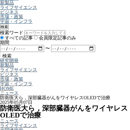
新製品
ライフサイエンス
ビジネス
市場・政策
宇宙・インフラ
検索
検索ワード
すべての記事
会員限定記事のみ
期間
〜
検索
研究開発
新製品
ライフサイエンス
ビジネス
市場・政策
宇宙・インフラ
HOME
ニュース
防衛医大ら，深部臓器がんをワイヤレスOLEDで治療
2025年05月07日
防衛医大ら，深部臓器がんをワイヤレス
OLEDで治療
ニュース
ライフサイエンス