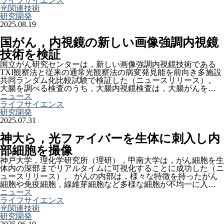
ライフサイエンス
光関連技術
研究開発
2025.08.19
国がん，内視鏡の新しい画像強調内視鏡
技術を検証
国立がん研究センターは，新しい画像強調内視鏡技術である
TXI観察法と従来の通常光観察法の病変発見能を前向き多施設
共同ランダム化比較試験で検証した（ニュースリリース）。
大腸を調べる検査のうち，大腸内視鏡検査は，大腸がんを…
ニュース
ライフサイエンス
研究開発
2025.07.31
神大ら，光ファイバーを生体に刺入し内
部細胞を撮像
神戸大学，理化学研究所（理研），甲南大学は，がん細胞を生
体内の深部までリアルタイムに可視化することに成功した（ニ
ュースリリース）。 がんの内部は，様々な特徴を持ったがん
細胞や免疫細胞，線維芽細胞など多様な細胞が不均一に入…
ニュース
ライフサイエンス
光関連技術
研究開発