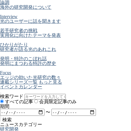
論調
海外の研究開発について
Interview
光のユーザーに話を聞きます
若手研究者の挑戦
実用化に向けたテーマを発表
ひかりがたり
研究者が語る光のあれこれ
発明・特許のこぼれ話
発明にまつわる特許の歴史
Focus
エッジの効いた光研究の数々
連載シリーズ一覧
もっと見る
イベントカレンダー
検索ワード
すべての記事
会員限定記事のみ
期間
〜
検索
ニュースカテゴリー
研究開発