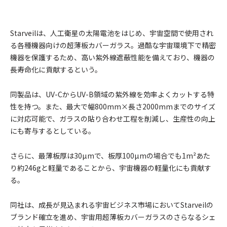
Starveilは、人工衛星の太陽電池をはじめ、宇宙空間で使用され
る各種機器向けの超薄板カバーガラス。過酷な宇宙環境下で精密
機器を保護するため、高い紫外線遮蔽性能を備えており、機器の
長寿命化に貢献するという。
同製品は、UV-CからUV-B領域の紫外線を効率よくカットする特
性を持つ。また、最大で幅800mm×長さ2000mmまでのサイズ
に対応可能で、ガラスの貼り合わせ工程を削減し、生産性の向上
にも寄与するとしている。
さらに、最薄板厚は30µmで、板厚100µmの場合でも1m²あた
り約246gと軽量であることから、宇宙機器の軽量化にも貢献す
る。
同社は、成長が見込まれる宇宙ビジネス市場においてStarveilの
ブランド確立を進め、宇宙用超薄板カバーガラスのさらなるシェ