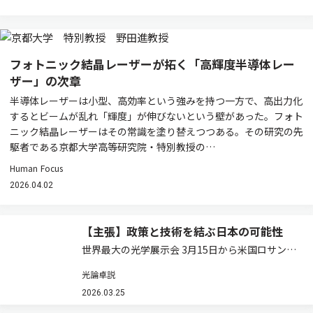
フォトニック結晶レーザーが拓く「高輝度半導体レー
ザー」の次章
半導体レーザーは小型、高効率という強みを持つ一方で、高出力化
するとビームが乱れ「輝度」が伸びないという壁があった。フォト
ニック結晶レーザーはその常識を塗り替えつつある。その研究の先
駆者である京都大学高等研究院・特別教授の…
Human Focus
2026.04.02
【主張】政策と技術を結ぶ日本の可能性
世界最大の光学展示会 3月15日から米国ロサンゼ
ルスでOFC（Optical Fiber Communication
光論卓説
Conference and Exhibition）が開幕する。通信
バブル崩壊後、存在感を失っていた同…
2026.03.25