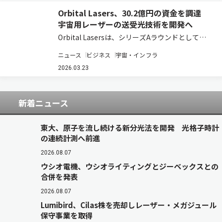
Orbital Lasers、30.2億円の資金を調達
宇宙用レーザーの送受光技術を開発へ
Orbital Lasersは、シリーズAラウンドとして第
三者割当増資及びJ-KISS型新株予約権の発行によ
ニュース
ビジネス
宇宙・インフラ
り30.2億円の資金調達を実施した（ニュースリリ
ース）。これにより、シードラウンドからの累計
2026.03.23
エクイティ調達額は3…
新着ニュース
東大、原子を流し続ける新分光法を開発 光格子時計
の連続計測へ前進
2026.08.07
ウシオ電機、ウシオライティングとジーベックスとの
合併を発表
2026.08.07
Lumibird、Cilas株を売却しレーザー・メガジュール
保守事業を取得