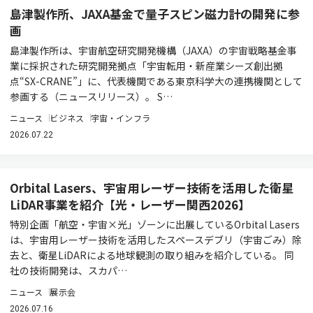
島津製作所、JAXA基金で量子スピン磁力計の開発に参
画
島津製作所は、宇宙航空研究開発機構（JAXA）の宇宙戦略基金事
業に採択された研究開発拠点「宇宙転用・新産業シーズ創出拠
点“SX-CRANE”」に、代表機関である東京科学大の連携機関として
参画する（ニュースリリース）。 S…
ニュース
ビジネス
宇宙・インフラ
2026.07.22
Orbital Lasers、宇宙用レーザー技術を活用した衛星
LiDAR事業を紹介【光・レーザー関西2026】
特別企画「航空・宇宙×光」ゾーンに出展しているOrbital Lasers
は、宇宙用レーザー技術を活用したスペースデブリ（宇宙ごみ）除
去と、衛星LiDARによる地球観測の取り組みを紹介している。 同
社の技術開発は、スカパ…
ニュース
展示会
2026.07.16