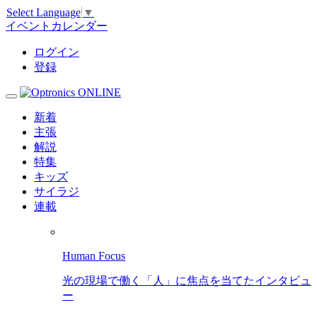
Select Language
▼
イベントカレンダー
ログイン
登録
新着
主張
解説
特集
キッズ
サイラジ
連載
Human Focus
光の現場で働く「人」に焦点を当てたインタビュ
ー