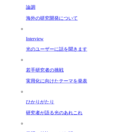
論調
海外の研究開発について
Interview
光のユーザーに話を聞きます
若手研究者の挑戦
実用化に向けたテーマを発表
ひかりがたり
研究者が語る光のあれこれ