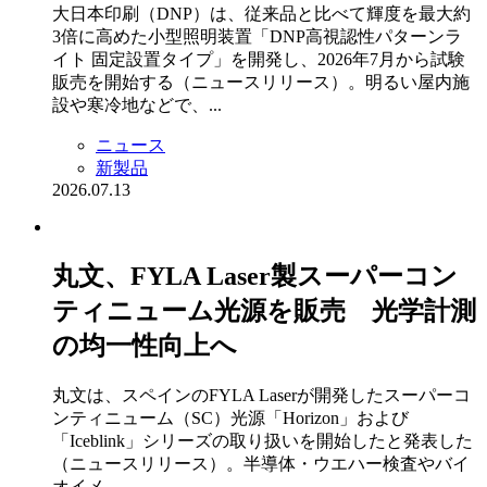
大日本印刷（DNP）は、従来品と比べて輝度を最大約
3倍に高めた小型照明装置「DNP高視認性パターンラ
イト 固定設置タイプ」を開発し、2026年7月から試験
販売を開始する（ニュースリリース）。明るい屋内施
設や寒冷地などで、...
ニュース
新製品
2026.07.13
丸文、FYLA Laser製スーパーコン
ティニューム光源を販売 光学計測
の均一性向上へ
丸文は、スペインのFYLA Laserが開発したスーパーコ
ンティニューム（SC）光源「Horizon」および
「Iceblink」シリーズの取り扱いを開始したと発表した
（ニュースリリース）。半導体・ウエハー検査やバイ
オイメ...