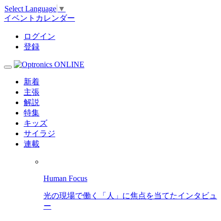
Select Language
▼
イベントカレンダー
ログイン
登録
新着
主張
解説
特集
キッズ
サイラジ
連載
Human Focus
光の現場で働く「人」に焦点を当てたインタビュ
ー