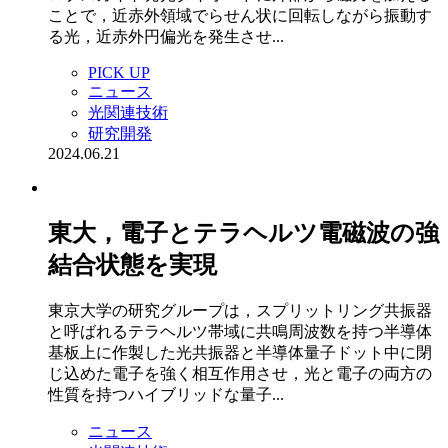
ことで，近赤外領域でらせん状に回転しながら振動す
る光，近赤外円偏光を発生させ...
PICK UP
ニュース
光関連技術
研究開発
2024.06.21
東大，電子とテラヘルツ電磁波の強
結合状態を実現
東京大学の研究グループは，スプリットリング共振器
と呼ばれるテラヘルツ帯域に共鳴周波数を持つ半導体
基板上に作製した光共振器と半導体量子ドット中に閉
じ込めた電子を強く相互作用させ，光と電子の両方の
性質を持つハイブリッドな量子...
ニュース