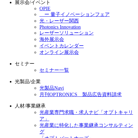
展示会/イベント
OPIE
ー 量子イノベーションフェア
光・レーザー関西
Photonics Innovation
レーザーソリューション
海外展示会
イベントカレンダー
オンライン展示会
セミナー
セミナー一覧
光製品/企業
光製品Navi
月刊OPTRONICS 製品広告資料請求
人材/事業継承
光産業専門求職・求人ナビ「オプトキャリ
ア」
光産業に特化した事業継承コンサルティン
グ