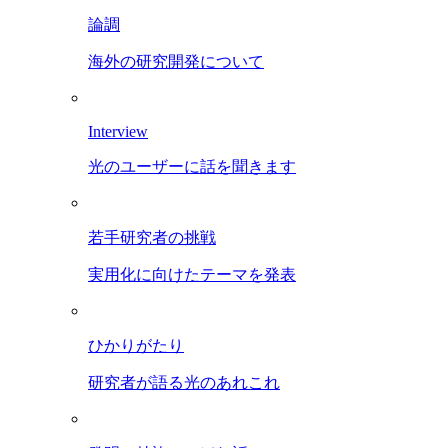
論調
海外の研究開発について
Interview
光のユーザーに話を聞きます
若手研究者の挑戦
実用化に向けたテーマを発表
ひかりがたり
研究者が語る光のあれこれ