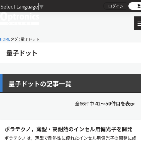
Select Language
▼
ログイン
登
HOME
タグ : 量子ドット
量子ドット
量子ドットの記事一覧
全66件中
41〜50件目を表示
ポラテクノ，薄型・高耐熱のインセル用偏光子を開発
ポラテクノは，薄型で耐熱性に優れたインセル用偏光子の開発に成