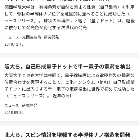
関西学院大学は，有機色素が自然と集まる性質（自己集合）を利用
して，球状の半導体ナノ粒子を意図的に並べることに成功した（ニ
ュースリリース）。 球状の半導体ナノ粒子（量子ドット）は，粒径
に依存して発光色が変化する次世代の発光...
ニュース
光関連技術
研究開発
2018.12.10
阪大ら，自己形成量子ドットで単一電子の電荷を検出
大阪大学と東京大学は共同で，電子線描画による電極作製の精密な
位置合わせを実現することで，ヒ化インジウム（InAs）自己形成量
子ドットに出入りする単一電子の電荷検出に世界で初めて成功した
（ニュースリリース）。 近年のIoT...
ニュース
研究開発
2018.09.20
北大ら，スピン情報を増幅する半導体ナノ構造を開発