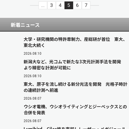
...
3
4
5
6
7
新着ニュース
大学・研究機関の特許牽制力、産総研が首位 東大、
東北大続く
2026.08.10
新潟大など、光コムで新たな3次元計測手法を開発
より精密な計測が可能に
2026.08.10
東大、原子を流し続ける新分光法を開発 光格子時計
の連続計測へ前進
2026.08.07
ウシオ電機、ウシオライティングとジーベックスとの
合併を発表
2026.08.07
Lumibird、Cilas株を売却しレーザー・メガジュール