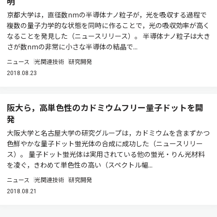
明
京都大学は，直径数nmの半導体ナノ粒子が，光を吸収する過程で
複数の量子力学的な状態を同時に作ることで，光の吸収効率が高く
なることを発見した（ニュースリリース）。 半導体ナノ粒子は大き
さが数nmの非常に小さな半導体の結晶で...
ニュース
光関連技術
研究開発
2018.08.23
阪大ら，高単色性のカドミウムフリー量子ドットを開
発
大阪大学と名古屋大学の研究グループは，カドミウムを含まずかつ
色鮮やかな量子ドット蛍光体の合成に成功した（ニュースリリー
ス）。 量子ドット蛍光体は実用されている他の蛍光・りん光材料
を凌ぐ，きわめて単色性の高い（スペクトル幅...
ニュース
光関連技術
研究開発
2018.08.21