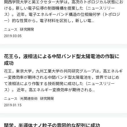
関西学院大学と英エクセター大学は，高次のトポロジカル状態にお
ける，新しい電子伝導の制御機構を提案した（ニュースリリー
ス）。 近年，電子エネルギーバンド構造の位相幾何学（トポロジ
ー）的な性質から，電子材料を区別し，新しい電...
ニュース
研究開発
2019.03.05
花王ら，液相法による中間バンド型太陽電池の作製に
成功
花王，東京大学，九州工業大学の共同研究グループは，高エネルギ
ー変換効率が期待される中間バンド型太陽電池を，世界ではじめ
て液相法により作製する技術開発に成功した（ニュースリリー
ス）。 近年，高エネルギー変換効率が期待される...
ニュース
光関連技術
研究開発
2019.01.15
関学，半導体ナノ粒子の意図的な配列に成功