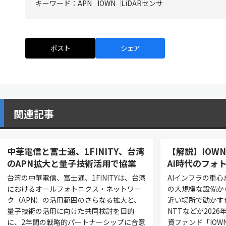
キーワード：
APN
IOWN
LiDARセンサ
ポスト
シェア
関連記事
中華電信と富士通、1FINITY、台湾
【解説】IOWN
のAPN拡大と量子技術活用で協業
AI時代のフォ
台湾の中華電信、富士通、1FINITYは、台湾
AIインフラの重心
におけるオールフォトニクス・ネットワー
の大規模な設備か
ク（APN）の活用範囲のさらなる拡大と、
近い場所で動かす
量子技術の活用に向けた共同検討を目的
NTTなどが202
に、2年間の戦略的パートナーシップに合意
資ファンド「IOWN