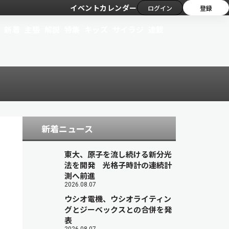
イベントカレンダー
ログイン
登録
新着
主張
解説
特集
キッズ
サイラジ
連載
新着ニュース
東大、原子を流し続ける新分光
法を開発 光格子時計の連続計
測へ前進
2026.08.07
ウシオ電機、ウシオライティン
グとジーベックスとの合併を発
表