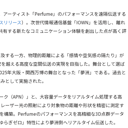
て、アーティスト「Perfume」のパフォーマンスを遠隔伝送する
スリリース
）。次世代情報通信基盤「IOWN」を活用し、離れ
共有する新たなコミュニケーション体験を創出した点が高く評
普及する一方、物理的距離による「感情や空気感の隔たり」が
壁を越える高度な空間伝送の実現を目指した。舞台として選ば
2025年大阪・関西万博の舞台となった「夢洲」である。過去と
試みとして実施された。
ーク（APN）」と、大容量データをリアルタイム処理する高
、レーザー光の照射により対象物の距離や形状を精密に測定す
を構築。Perfumeのパフォーマンスを高精細な3D点群データ
・ゆらぎゼロ」特性により夢洲側へリアルタイム伝送した。