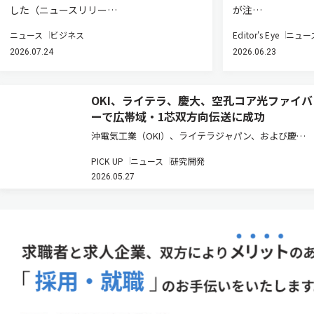
した（ニュースリリー…
が注…
ニュース
ビジネス
Editor's Eye
ニュー
2026.07.24
2026.06.23
OKI、ライテラ、慶大、空孔コア光ファイバ
ーで広帯域・1芯双方向伝送に成功
沖電気工業（OKI）、ライテラジャパン、および慶應
義塾は、空孔コア光ファイバー（HCF）を用いた次世
PICK UP
ニュース
研究開発
代光回線の実証において、1.26μmから1.58μmの広帯域
2026.05.27
波長多重信号による1芯双方向伝送に世界で初めて成
功した（ニュ…