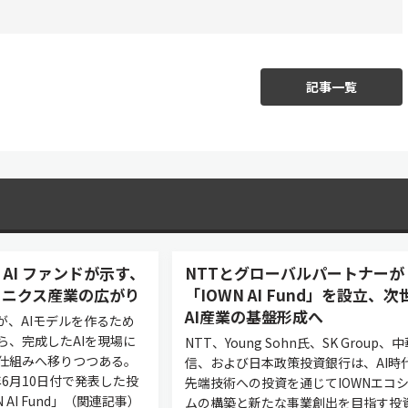
記事一覧
 AI ファンドが示す、
NTTとグローバルパートナーが
トニクス産業の広がり
「IOWN AI Fund」を設立、次
AI産業の基盤形成へ
が、AIモデルを作るため
ら、完成したAIを現場に
NTT、Young Sohn氏、SK Group、
仕組みへ移りつつある。
信、および日本政策投資銀行は、AI時
6年6月10日付で発表した投
先端技術への投資を通じてIOWNエコ
 AI Fund」（関連記事）
ムの構築と新たな事業創出を目指す投