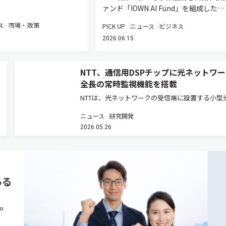
ァンド「IOWN AI Fund」を組成した…
ス
市場・政策
PICK UP
ニュース
ビジネス
2026.06.15
NTT、通信用DSPチップに光ネットワ
全長の常時監視機能を搭載
NTTは、光ネットワークの受信端に設置する小型
ランシーバだけで、通信しながら光ネットワーク
ニュース
研究開発
の状態を可視化する機能を、世界で初めて通信用
2026.05.26
タル信号処理チップに搭載したと発表した。専用
器を使わずに光ネットワーク…