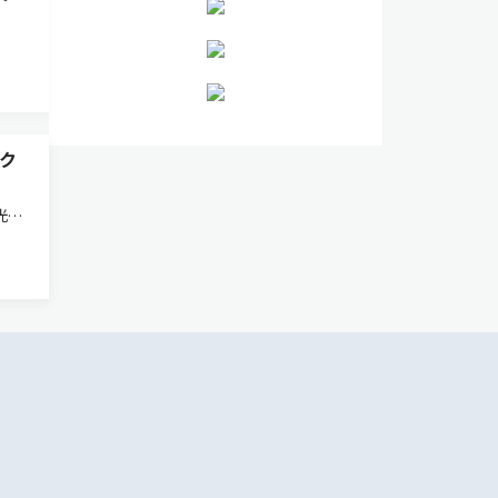
ーク
光ト
全長
デジ
測定