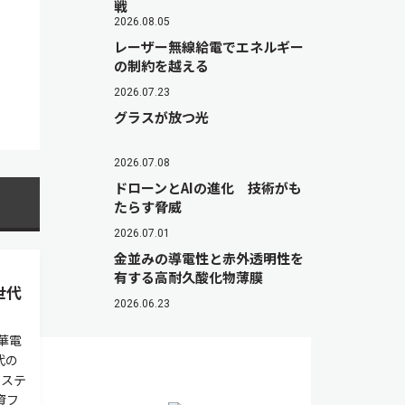
戦
2026.08.05
レーザー無線給電でエネルギー
の制約を越える
2026.07.23
グラスが放つ光
2026.07.08
ドローンとAIの進化 技術がも
たらす脅威
2026.07.01
金並みの導電性と赤外透明性を
有する高耐久酸化物薄膜
世代
2026.06.23
中華電
代の
システ
資フ