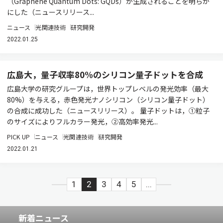
（Graphene Quantum Dots: GQDs）が生成されることを明らか
にした（ニュースリリース...
ニュース
光関連技術
研究開発
2022.01.25
広島大，量子収率80%のシリコン量子ドットを合成
広島大学の研究グループは，世界トップレベルの発光効率（最大
80%）を与える，赤色発光ナノシリコン（シリコン量子ドット）
の合成に成功した（ニュースリリース）。 量子ドットは，①粒子
のサイズによりフルカラー発光，②高効率発光...
PICK UP
ニュース
光関連技術
研究開発
2022.01.21
1
2
3
4
5
...
新着ニュース