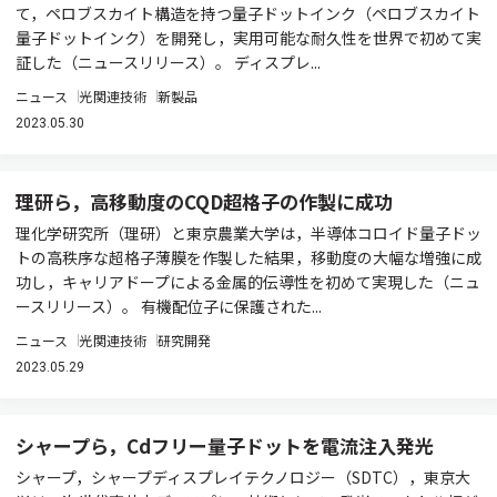
て，ペロブスカイト構造を持つ量子ドットインク（ペロブスカイト
量子ドットインク）を開発し，実用可能な耐久性を世界で初めて実
証した（ニュースリリース）。 ディスプレ...
ニュース
光関連技術
新製品
2023.05.30
理研ら，高移動度のCQD超格子の作製に成功
理化学研究所（理研）と東京農業大学は，半導体コロイド量子ドッ
トの高秩序な超格子薄膜を作製した結果，移動度の大幅な増強に成
功し，キャリアドープによる金属的伝導性を初めて実現した（ニュ
ースリリース）。 有機配位子に保護された...
ニュース
光関連技術
研究開発
2023.05.29
シャープら，Cdフリー量子ドットを電流注入発光
シャープ，シャープディスプレイテクノロジー（SDTC），東京大