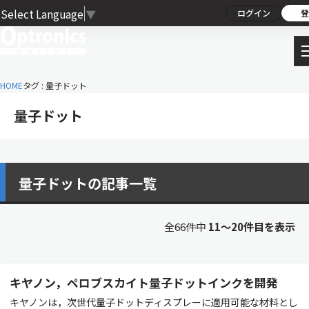
Select Language
▼
ログイン
登
HOME
タグ : 量子ドット
量子ドット
量子ドットの記事一覧
全66件中
11〜20件目を表示
キヤノン，ペロブスカイト量子ドットインクを開発
キヤノンは，次世代量子ドットディスプレーに適用可能な材料とし