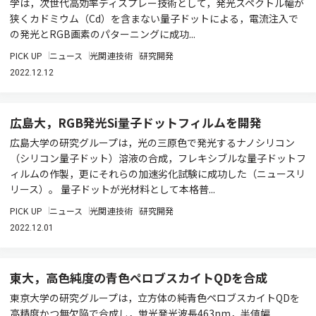
学は，次世代高効率ディスプレー技術として，発光スペクトル幅が
狭くカドミウム（Cd）を含まない量子ドットによる，電流注入で
の発光とRGB画素のパターニングに成功...
PICK UP
ニュース
光関連技術
研究開発
2022.12.12
広島大，RGB発光Si量子ドットフィルムを開発
広島大学の研究グループは，光の三原色で発光するナノシリコン
（シリコン量子ドット）溶液の合成，フレキシブルな量子ドットフ
ィルムの作製，更にそれらの加速劣化試験に成功した（ニュースリ
リース）。 量子ドットが光材料として本格普...
PICK UP
ニュース
光関連技術
研究開発
2022.12.01
東大，高色純度の青色ペロブスカイトQDを合成
東京大学の研究グループは，立方体の純青色ペロブスカイトQDを
高精度かつ無欠陥で合成し，蛍光発光波長463nm，半値幅