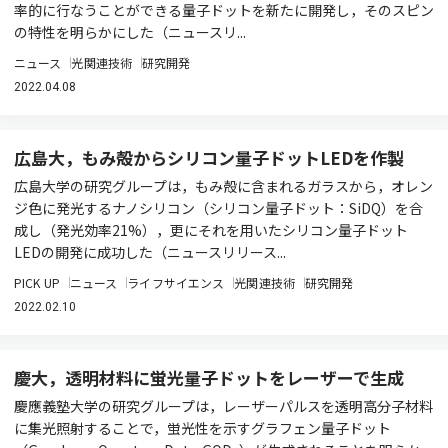
率的に行なうことができる量子ドットを新たに開発し，そのスピン
の特性を明らかにした（ニュースリ...
ニュース
光関連技術
研究開発
2022.04.08
広島大，もみ殻からシリコン量子ドットLEDを作製
広島大学の研究グループは，もみ殻に含まれるガラスから，オレン
ジ色に発光するナノシリコン（シリコン量子ドット：SiDQ）を合
成し（発光効率21%），更にそれを用いたシリコン量子ドット
LEDの開発に成功した（ニュースリリース...
PICK UP
ニュース
ライフサイエンス
光関連技術
研究開発
2022.02.10
慶大，透明材料に蛍光量子ドットをレーザーで生成
慶應義塾大学の研究グループは，レーザーパルスを透明高分子材料
に集光照射することで，蛍光性を示すグラフェン量子ドット