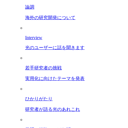
論調
海外の研究開発について
Interview
光のユーザーに話を聞きます
若手研究者の挑戦
実用化に向けたテーマを発表
ひかりがたり
研究者が語る光のあれこれ