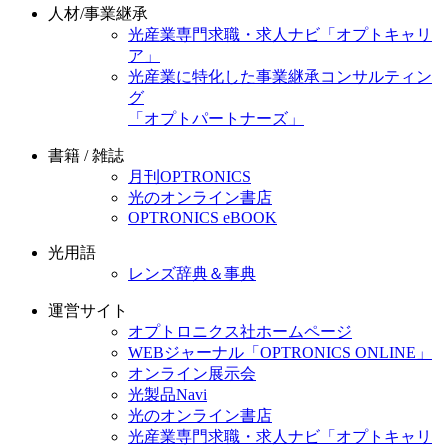
人材/事業継承
光産業専門求職・求人ナビ「オプトキャリ
ア」
光産業に特化した事業継承コンサルティン
グ
「オプトパートナーズ」
書籍 / 雑誌
月刊OPTRONICS
光のオンライン書店
OPTRONICS eBOOK
光用語
レンズ辞典＆事典
運営サイト
オプトロニクス社ホームページ
WEBジャーナル「OPTRONICS ONLINE」
オンライン展示会
光製品Navi
光のオンライン書店
光産業専門求職・求人ナビ「オプトキャリ