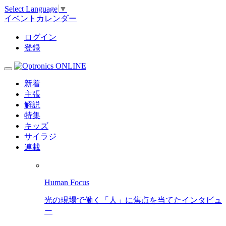
Select Language
▼
イベントカレンダー
ログイン
登録
新着
主張
解説
特集
キッズ
サイラジ
連載
Human Focus
光の現場で働く「人」に焦点を当てたインタビュ
ー