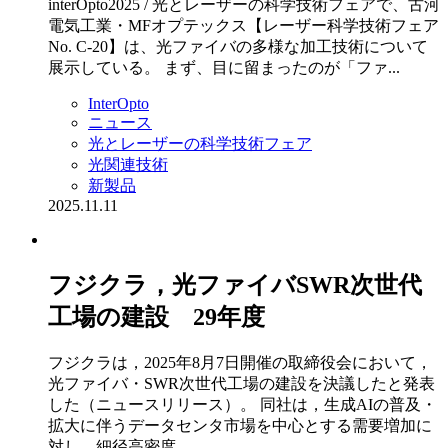
interOpto2025 / 光とレーザーの科学技術フェアで、古河
電気工業・MFオプテックス【レーザー科学技術フェア
No. C-20】は、光ファイバの多様な加工技術について
展示している。 まず、目に留まったのが「ファ...
InterOpto
ニュース
光とレーザーの科学技術フェア
光関連技術
新製品
2025.11.11
フジクラ，光ファイバSWR次世代
工場の建設 29年度
フジクラは，2025年8月7日開催の取締役会において，
光ファイバ・SWR次世代工場の建設を決議したと発表
した（ニュースリリース）。 同社は，生成AIの普及・
拡大に伴うデータセンタ市場を中心とする需要増加に
対し，細径高密度...