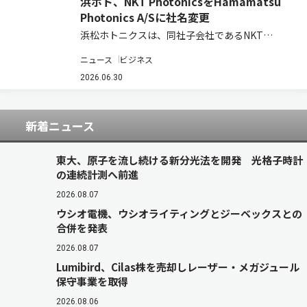
浜ホト、NKT PhotonicsをHamamatsu
Photonics A/Sに社名変更
浜松ホトニクスは、同社子会社であるNKT
Photonics A/Sの社名を、2026年6月25日付で
ニュース
ビジネス
Hamamatsu Photonics A/Sに変更し、浜松ホト
ニクスグループにおけるレーザ＆ファイバ事業ユ
2026.06.30
ニットとし…
新着ニュース
東大、原子を流し続ける新分光法を開発 光格子時計
の連続計測へ前進
2026.08.07
ウシオ電機、ウシオライティングとジーベックスとの
合併を発表
2026.08.07
Lumibird、Cilas株を売却しレーザー・メガジュール
保守事業を取得
2026.08.06