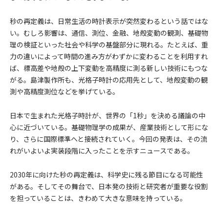
秒の再定義は、日常生活の時計表示が突然変わるという話ではな
い。むしろ影響は、通信、測位、金融、地殻変動の観測、基礎物
理の検証といった社会や科学の基盤部分に現れる。たとえば、重
力の違いによって時間の進み方がわずかに変わることを利用すれ
ば、標高差や地殻の上下変動を高精度に測る新しい技術にもつな
がる。島津製作所も、光格子時計の応用先として、地殻変動の観
測や高精度測位などを挙げている。
日本で生まれた光格子時計が、世界の「1秒」を決める議論の中
心に近づいている。基礎物理学の成果が、産業技術として形にな
り、さらに国際標準へと接続されていく。今回の発表は、その流
れがいよいよ実装段階に入ったことを示すニュースである。
2030年に向けた秒の再定義は、科学史に残る節目になる可能性
がある。そしてその舞台で、日本発の技術と研究者が重要な役割
を担っていることは、きわめて大きな意味を持っている。