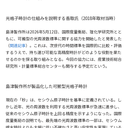
光格子時計の仕組みを説明する香取氏（2018年取材当時）
島津製作所は2026年5月12日、国際度量衡局、理化学研究所とと
もに、可搬型の光周波数標準に関する協力を開始したと発表した
（
関連記事
）。これは、次世代の時間標準を国際的に比較・評価
するうえで、持ち運び可能な高精度時計がどのような役割を果た
せるのかを探る取り組みとなる。今回の協力には、産業技術総合
研究所・計量標準総合センターも関与する予定だという。
島津製作所が製品化した可搬型光格子時計
現在の「秒」は、セシウム原子時計を基準に定義されている。し
かし近年、光の周波数を利用する光周波数標準が急速に進歩し、
従来のセシウム原子時計を上回る精度を示すようになった。国際
度量衡局の説明でも、最先端の光周波数標準の一部は、セシウム
噴水時計よりも大幅に低い不確かさと高い安定性を実現している