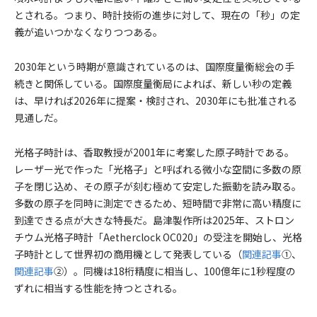
とされる。つまり、時計技術の進歩に対して、現在の「秒」の定
義が追いつかなくなりつつある。
2030年という時期が意識されているのは、国際度量衡総会の手
続きと関係している。国際度量衡局によれば、新しい秒の定義
は、早ければ2026年に提案・検討され、2030年にも批准される
見通しだ。
光格子時計は、香取教授が2001年に考案した原子時計である。
レーザー光で作った「光格子」と呼ばれる微小な空間に多数の原
子を閉じ込め、その原子が刻む極めて安定した振動を読み取る。
多数の原子を同時に測定できるため、短時間で非常に高い精度に
到達できる点が大きな特長だ。島津製作所は2025年、ストロン
チウム光格子時計「Aetherclock OC020」の受注を開始し、光格
子時計として世界初の商用機として発表している（
関連記事
①、
関連記事
②）。同機は18桁精度に相当し、100億年に1秒程度の
ずれに相当する性能を持つとされる。