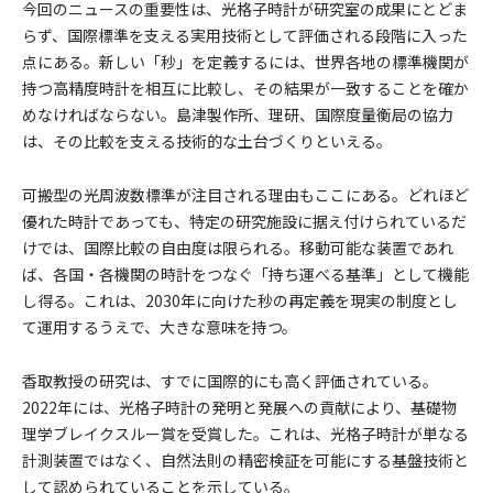
今回のニュースの重要性は、光格子時計が研究室の成果にとどま
らず、国際標準を支える実用技術として評価される段階に入った
点にある。新しい「秒」を定義するには、世界各地の標準機関が
持つ高精度時計を相互に比較し、その結果が一致することを確か
めなければならない。島津製作所、理研、国際度量衡局の協力
は、その比較を支える技術的な土台づくりといえる。
可搬型の光周波数標準が注目される理由もここにある。どれほど
優れた時計であっても、特定の研究施設に据え付けられているだ
けでは、国際比較の自由度は限られる。移動可能な装置であれ
ば、各国・各機関の時計をつなぐ「持ち運べる基準」として機能
し得る。これは、2030年に向けた秒の再定義を現実の制度とし
て運用するうえで、大きな意味を持つ。
香取教授の研究は、すでに国際的にも高く評価されている。
2022年には、光格子時計の発明と発展への貢献により、基礎物
理学ブレイクスルー賞を受賞した。これは、光格子時計が単なる
計測装置ではなく、自然法則の精密検証を可能にする基盤技術と
して認められていることを示している。