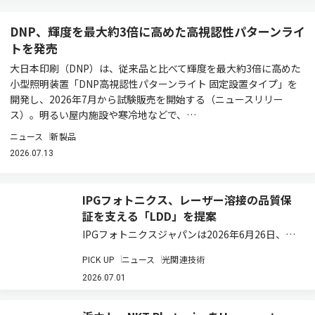
DNP、輝度を最大約3倍に高めた高視認性パターンライ
トを発売
大日本印刷（DNP）は、従来品と比べて輝度を最大約3倍に高めた
小型照明装置「DNP高視認性パターンライト 固定設置タイプ」を
開発し、2026年7月から試験販売を開始する（ニュースリリー
ス）。明るい屋内施設や寒冷地などで、…
ニュース
新製品
2026.07.13
IPGフォトニクス、レーザー溶接の品質保
証を支える「LDD」を提案
IPGフォトニクスジャパンは2026年6月26日、愛
知県安城市にある中部テクニカルセンターにおい
PICK UP
ニュース
光関連技術
てプライベートショー『Fiber Laser Days』を開
催した。会場では、同社のファイバーレーザーを
2026.07.01
用いた加工デモに加え…