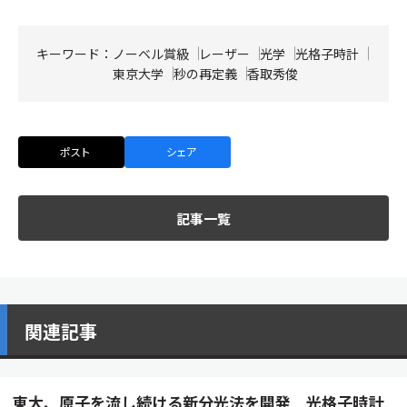
キーワード：
ノーベル賞級
レーザー
光学
光格子時計
東京大学
秒の再定義
香取秀俊
ポスト
シェア
記事一覧
関連記事
東大、原子を流し続ける新分光法を開発 光格子時計