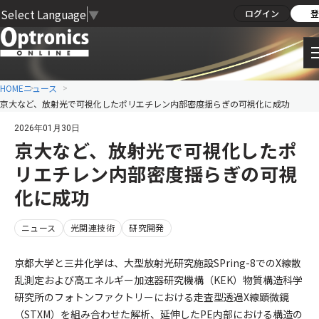
Select Language
▼
ログイン
登
HOME
ニュース
京大など、放射光で可視化したポリエチレン内部密度揺らぎの可視化に成功
2026年01月30日
京大など、放射光で可視化したポ
リエチレン内部密度揺らぎの可視
化に成功
ニュース
光関連技術
研究開発
京都大学と三井化学は、大型放射光研究施設SPring-8でのX線散
乱測定および高エネルギー加速器研究機構（KEK）物質構造科学
研究所のフォトンファクトリーにおける走査型透過X線顕微鏡
（STXM）を組み合わせた解析、延伸したPE内部における構造の