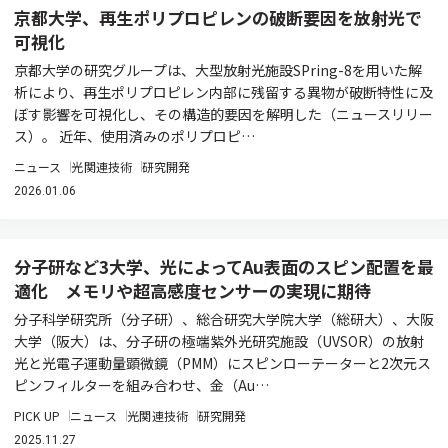
京都大学、再生ポリプロピレンの破断要因を放射光で
可視化
京都大学の研究グループは、大型放射光施設SPring-8を用いた解
析により、再生ポリプロピレン内部に残留する異物が破断特性に及
ぼす影響を可視化し、その構造的要因を解明した（ニュースリリー
ス）。 近年、使用済みのポリプロピ…
ニュース
光関連技術
研究開発
2026.01.06
分子研など3大学、光によってAu表面のスピン配置を最
適化 メモリや超高感度センサーの実現に期待
分子科学研究所（分子研）、総合研究大学院大学（総研大）、大阪
大学（阪大）は、分子研の極端紫外光研究施設（UVSOR）の放射
光と光電子運動量顕微鏡（PMM）にスピンローテーターと2次元ス
ピンフィルターを組み合わせ、金（Au…
PICK UP
ニュース
光関連技術
研究開発
2025.11.27