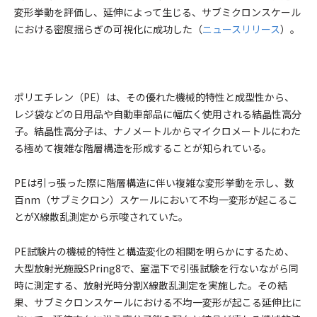
変形挙動を評価し、延伸によって生じる、サブミクロンスケール
における密度揺らぎの可視化に成功した（
ニュースリリース
）。
ポリエチレン（PE）は、その優れた機械的特性と成型性から、
レジ袋などの日用品や自動車部品に幅広く使用される結晶性高分
子。結晶性高分子は、ナノメートルからマイクロメートルにわた
る極めて複雑な階層構造を形成することが知られている。
PEは引っ張った際に階層構造に伴い複雑な変形挙動を示し、数
百nm（サブミクロン）スケールにおいて不均一変形が起こるこ
とがX線散乱測定から示唆されていた。
PE試験片の機械的特性と構造変化の相関を明らかにするため、
大型放射光施設SPring8で、室温下で引張試験を行ないながら同
時に測定する、放射光時分割X線散乱測定を実施した。その結
果、サブミクロンスケールにおける不均一変形が起こる延伸比に