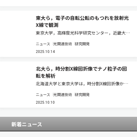
東大ら，電子の自転公転のもつれを放射光
X線で観測
東京大学，高輝度光科学研究センター，近畿大
学，東北大学，理化学研究所は，ランタノイド元
ニュース
光関連技術
研究開発
素周りに存在する4f電子の空間的な広がりを世界
で初めて直接観測した（ニュースリリース）。 4f
2025.10.14
電子は，4f軌道に入る電子で，外側の軌道…
北大ら，時分割X線回折像でナノ粒子の回
転を解析
北海道⼤学と東京大学は，時分割X線回折像から
高分子複合材料におけるナノ粒子の回転ダイナミ
ニュース
光関連技術
研究開発
クスを測定する新たなX線活用手法の開発に成功
した（ニュースリリース）。 プラスチックやゴム
2025.10.10
に代表される高分子材料は，日常生活から産業…
新着ニュース