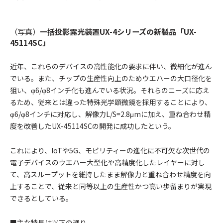
（写真）
一括投影露光装置UX-4シリーズの新製品「UX-
45114SC」
近年、これらのデバイスの高性能化の要求に伴い、微細化が進ん
でいる。また、チップの生産性向上のためウエハーの大口径化を
狙い、φ6/φ8インチ化も進んでいる状況。それらのニーズに応え
るため、従来とは違った特殊光学顕微鏡を採用することにより、
φ6/φ8インチに対応し、解像力L/S=2.8μmに加え、重ね合わせ精
度を改善したUX-45114SCの開発に成功したという。
これにより、IoTや5G、モビリティーの進化に不可欠な次世代の
電子デバイスのウエハー大型化や高精度化したレイヤーに対し
て、高スループットを維持したまま解像力と重ね合わせ精度を向
上することで、従来と同等以上の生産性かつ高い歩留まりが実現
できるとしている。
■主な特長は以下の通り