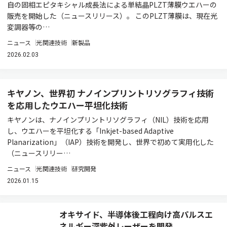
自の固相エピタキシャル成長法による単結晶PLZT薄膜ウエハーの
販売を開始した（ニュースリリース）。 このPLZT薄膜は、現在光
変調器等の…
ニュース
光関連技術
新製品
2026.02.03
キヤノン、世界初 ナノインプリントリソグラフィ技術
を応用したウエハー平坦化技術
キヤノンは、ナノインプリントリソグラフィ（NIL）技術を応用
し、ウエハーを平坦化する「Inkjet-based Adaptive
Planarization」（IAP）技術を開発し、世界で初めて実用化した
（ニュースリリー…
ニュース
光関連技術
研究開発
2026.01.15
オキサイド、半導体後工程向け高パルスエ
ネルギー深紫外レーザーを開発