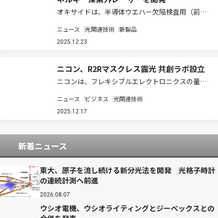
オキサイドは、半導体ウエハー欠陥検査用（前工
程）に特化した深紫外（DUV）ピコ秒レーザー
ニュース
光関連技術
新製品
「QCW Kalama」シリーズに、半導体後工程に向
けた高パルスエネルギーモデルを新たなラインナ
2025.12.23
ップとして加え、2025 年12月1…
ニコン、R2Rマスクレス露光 共創ラボ設立
ニコンは、フレキシブルエレクトロニクスの量産
実用化に向けた共創拠点「S3S LAB（エス スリー
ニュース
ビジネス
光関連技術
エス ラボ）」を開設し、Roll to Roll（R2R）方
式のマスクレス露光装置を中核設備として導入し
2025.12.17
た（ニュースリリー…
新着ニュース
東大、原子を流し続ける新分光法を開発 光格子時計
の連続計測へ前進
2026.08.07
ウシオ電機、ウシオライティングとジーベックスとの