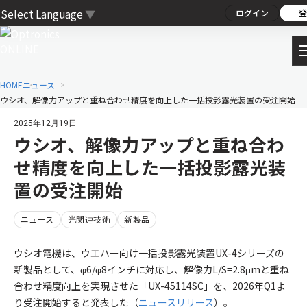
Select Language
▼
ログイン
登
HOME
ニュース
ウシオ、解像力アップと重ね合わせ精度を向上した一括投影露光装置の受注開始
2025年12月19日
ウシオ、解像力アップと重ね合わ
せ精度を向上した一括投影露光装
置の受注開始
ニュース
光関連技術
新製品
ウシオ電機は、ウエハー向け一括投影露光装置UX-4シリーズの
新製品として、φ6/φ8インチに対応し、解像力L/S=2.8μmと重ね
合わせ精度向上を実現させた「UX-45114SC」を、2026年Q1よ
り受注開始すると発表した（
ニュースリリース
）。