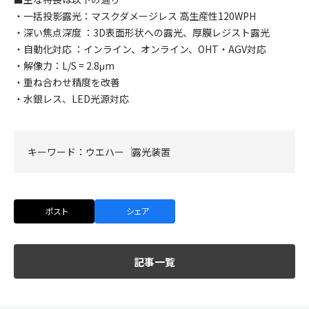
・一括投影露光：マスクダメージレス 高生産性120WPH
・深い焦点深度 ：3D表面形状への露光、厚膜レジスト露光
・自動化対応 ：インライン、オンライン、OHT・AGV対応
・解像力：L/S = 2.8μm
・重ね合わせ精度を改善
・水銀レス、LED光源対応
キーワード：
ウエハー
露光装置
ポスト
シェア
記事一覧