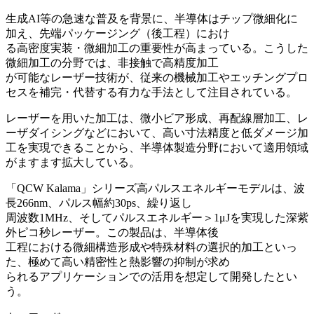
生成AI等の急速な普及を背景に、半導体はチップ微細化に
加え、先端パッケージング（後工程）におけ
る高密度実装・微細加工の重要性が高まっている。こうした
微細加工の分野では、非接触で高精度加工
が可能なレーザー技術が、従来の機械加工やエッチングプロ
セスを補完・代替する有力な手法として注目されている。
レーザーを用いた加工は、微小ビア形成、再配線層加工、レ
ーザダイシングなどにおいて、高い寸法精度と低ダメージ加
工を実現できることから、半導体製造分野において適用領域
がますます拡大している。
「QCW Kalama」シリーズ高パルスエネルギーモデルは、波
長266nm、パルス幅約30ps、繰り返し
周波数1MHz、そしてパルスエネルギー＞1μJを実現した深紫
外ピコ秒レーザー。この製品は、半導体後
工程における微細構造形成や特殊材料の選択的加工といっ
た、極めて高い精密性と熱影響の抑制が求め
られるアプリケーションでの活用を想定して開発したとい
う。