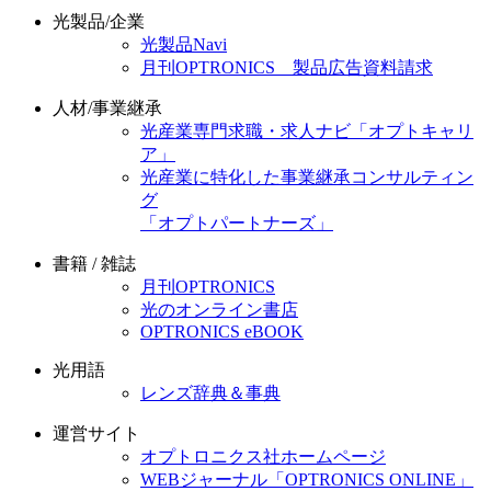
光製品/企業
光製品Navi
月刊OPTRONICS 製品広告資料請求
人材/事業継承
光産業専門求職・求人ナビ「オプトキャリ
ア」
光産業に特化した事業継承コンサルティン
グ
「オプトパートナーズ」
書籍 / 雑誌
月刊OPTRONICS
光のオンライン書店
OPTRONICS eBOOK
光用語
レンズ辞典＆事典
運営サイト
オプトロニクス社ホームページ
WEBジャーナル「OPTRONICS ONLINE」