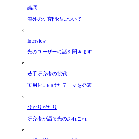
論調
海外の研究開発について
Interview
光のユーザーに話を聞きます
若手研究者の挑戦
実用化に向けたテーマを発表
ひかりがたり
研究者が語る光のあれこれ