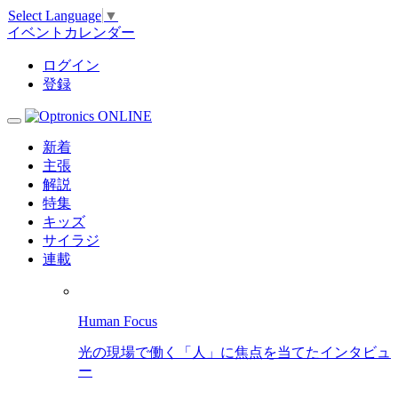
Select Language
▼
イベントカレンダー
ログイン
登録
新着
主張
解説
特集
キッズ
サイラジ
連載
Human Focus
光の現場で働く「人」に焦点を当てたインタビュ
ー