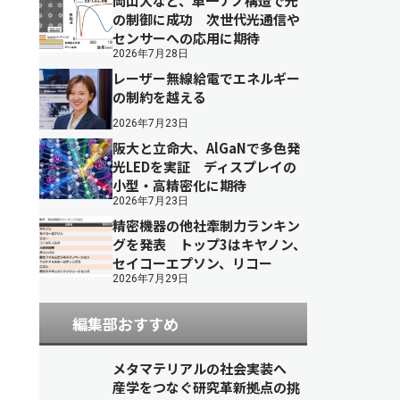
岡山大など、単一ナノ構造で光
の制御に成功 次世代光通信や
センサーへの応用に期待
2026年7月28日
レーザー無線給電でエネルギー
の制約を越える
2026年7月23日
阪大と立命大、AlGaNで多色発
光LEDを実証 ディスプレイの
小型・高精密化に期待
2026年7月23日
精密機器の他社牽制力ランキン
グを発表 トップ3はキヤノン、
セイコーエプソン、リコー
2026年7月29日
編集部おすすめ
メタマテリアルの社会実装へ
産学をつなぐ研究革新拠点の挑