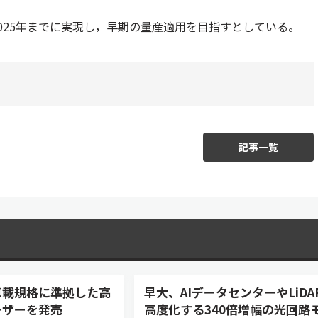
025年までに実現し，早期の量産適用を目指すとしている。
記事一覧
車載規格に準拠した高
早大、AIデータセンターやLiDA
ーザーを発売
高度化する340倍増幅の光回路