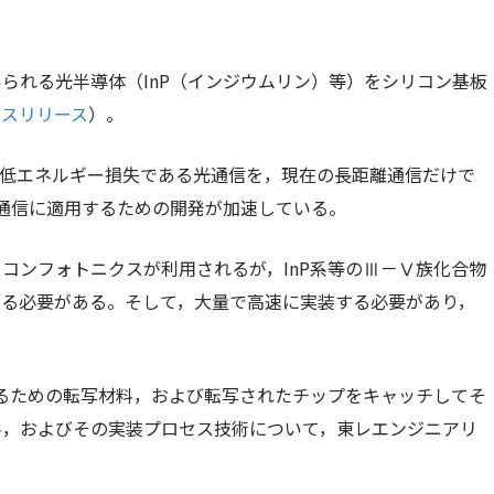
られる光半導体（InP（インジウムリン）等）をシリコン基板
ースリリース
）。
も低エネルギー損失である光通信を，現在の長距離通信だけで
通信に適用するための開発が加速している。
コンフォトニクスが利用されるが，InP系等のⅢ－Ⅴ族化合物
する必要がある。そして，大量で高速に実装する必要があり，
。
するための転写材料，および転写されたチップをキャッチしてそ
料，およびその実装プロセス技術について，東レエンジニアリ