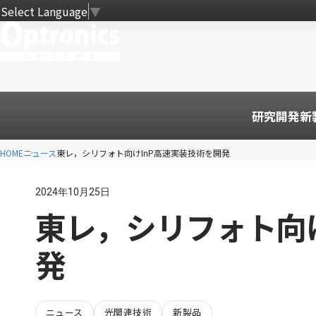
Select Language
▼
研究開発
新
HOME
ニュース
東レ，シリフォト向けInP高速実装技術を開発
2024年10月25日
東レ，シリフォト向
発
ニュース
光関連技術
新製品