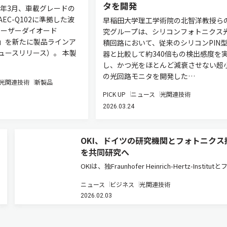
タを開発
6年3月、車載グレードの
EC-Q102に準拠した波
早稲田大学理工学術院の北智洋教授ら
レーザーダイオード
究グループは、シリコンフォトニクス
AM」を新たに製品ラインア
積回路において、従来のシリコンPIN
ュースリリース）。 本製
器と比較して約340倍もの検出感度を
し、かつ光をほとんど減衰させない超
の光回路モニタを開発した…
光関連技術
新製品
PICK UP
ニュース
光関連技術
2026.03.24
OKI、ドイツの研究機関とフォトニクス
を共同研究へ
OKIは、独Fraunhofer Heinrich-Hertz-Institut
ニクス技術に関する5年間の包括的共同研究契約
ニュース
ビジネス
光関連技術
2025年12月15日に締結した（ニュースリリース
2026.02.03
同社は今後5年間、Fraunh…