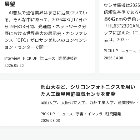
展望
ウシオ電機は202
信頼性基準であるA
AI普及で通信業界はまさに活気づいてい
長642nmの赤色
る。そんな中にあって、2026年3月17日か
「HL63723DG
ら19日の3日間、光通信・ネットワーク分
ップに加えた（ニ
野における世界最大の展示会・カンファレ
品は、202…
ンス「OFC」がロサンゼルスのコンベンシ
ョン・センターで開…
PICK UP
ニュース
Interview
PICK UP
ニュース
光関連技術
2026.04.08
2026.05.20
岡山大など、シリコンフォトニクスを用い
た人工衛星用静電気センサを開発
岡山大学、大阪公立大学、九州工業大学、産業技術総
合研究所、春日電機は、シリコンフォトニクスを用い
PICK UP
ニュース
宇宙・インフラ
研究開発
た人工衛星用の静電気センサを開発した（ニュースリ
2026.03.03
リース）。 近年、人工衛星を活用した宇宙ビジネスが
拡大している。小型衛星ネッ…