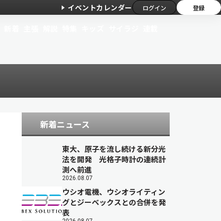
イベントカレンダー
ログイン
登録
新着
主張
解説
特集
キッズ
サイラジ
連載
新着ニュース
東大、原子を流し続ける新分光
法を開発 光格子時計の連続計
測へ前進
2026.08.07
ウシオ電機、ウシオライティン
グとジーベックスとの合併を発
表