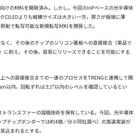
向けの材料を開発済み。しかし，今回のInPベースの光半導体
マイクロLEDよりも縦横サイズは大きい一方，厚さが極端に薄
ー照射で転写可能な新規転写材料を開発した。
はなく、その後のチップのシリコン基板への直接接合（薬品で
圧）に耐え，その後，容易にリリースできることを可能にする
上への直接接合までの一連のプロセスをTRENGと連携して開
μｍ以内，回転ずれは±1°以内のレベルを確認しているとい
マストランスファーの設備技術を保有している。今回，光半導体
リップチップボンダーでは約4個／分※同社調べ）の高速実装が
が見込まれるとする。