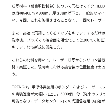
転写材料（耐衝撃性制御）について同社はマイクロLED
は縦横640μm×90μm，厚さ3μm以下と，一般的な
い。今回，これを破損させることなく，一回のレーザ
また，高速で飛翔してくるチップをキャッチするだけ
洗浄後，プラズマで接合面を活性化して≧200℃で加
キャッチ材も新規に開発した。
これらの材料を用いて，レーザー転写からシリコン基板
発・実証した。現時点における接合後の位置精度は±2
う。
TRENGは，半導体実装用のボンダーおよびレーザー
の実装速度が大幅に向上し，6000個／分（従来のフ
可能となり，データセンター内での光通信適用の加速