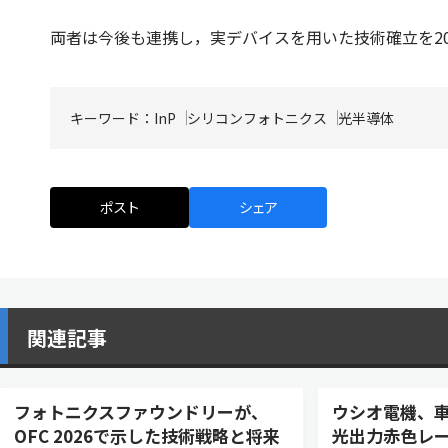
両者は今後も連携し，実デバイスを用いた技術確立を2
キーワード：
InP
シリコンフォトニクス
光半導体
ポスト
シェア
関連記事
フォトニクスファウンドリーが、
ウシオ電機、
OFC 2026で示した技術戦略と将来
光出力赤色レ