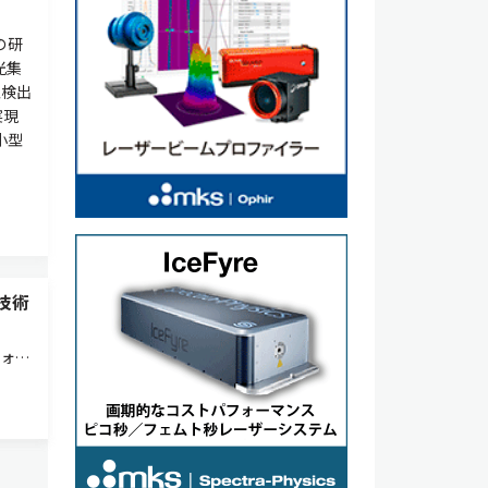
の研
光集
型検出
実現
小型
技術
とフォト
を
）。