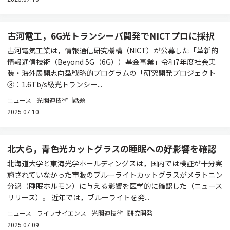
古河電工，6G光トランシーバ開発でNICTプロに採択
古河電気工業は，情報通信研究機構（NICT）が公募した「革新的
情報通信技術（Beyond 5G（6G））基金事業」令和7年度社会実
装・海外展開志向型戦略的プログラムの「研究開発プロジェクト
③：1.6Tb/s級光トランシー...
ニュース
光関連技術
話題
2025.07.10
北大ら，青色光カットグラスの睡眠への好影響を確認
北海道大学と東海光学ホールディングスは，国内では検証が十分実
施されていなかった市販のブルーライトカットグラスがメラトニン
分泌（睡眠ホルモン）に与える影響を医学的に確認した（ニュース
リリース）。 近年では，ブルーライトを発...
ニュース
ライフサイエンス
光関連技術
研究開発
2025.07.09