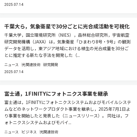
2025.07.14
千葉大ら，気象衛星で30分ごとに光合成活動を可視化
千葉大学，国立環境研究所（NIES），森林総合研究所，宇宙航空
研究開発機構（JAXA）は，気象衛星「ひまわり8号・9号」の観測
データを活用し，東アジア地域における植生の光合成量を30分ご
とに推定する新たな手法を開発した（...
ニュース
光関連技術
研究開発
2025.07.14
富士通，1FINITYにフォトニクス事業を継承
富士通は，1FINITYにフォトニクスシステムおよびモバイルシステ
ムなどのネットワークプロダクト事業を継承し，2025年7月1日よ
り事業を開始したと発表した（ニュースリリース）。 同社は，フ
ォトニクスシステムおよびモバイ...
ニュース
ビジネス
光関連技術