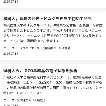
2025.07.14
横国大，新種の発光トビムシを世界で初めて発見
横浜国立大学の研究グループは，沖縄県の宮古島，西表島，与那国
島で採集したトビムシの中から，発光する4種を発見した（ニュー
スリリース）。 トビムシは世界で約9,000種が知られる体長数ミリ
メートルの陸生節足動物で，発光する...
ニュース
ライフサイエンス
光関連技術
研究開発
2025.07.14
理科大ら，IGZO単結晶の電子状態を解析
東京理科大学と高輝度光科学研究センターは，硬X線光電子分光法
（HAXPES）により，InGaZnO4（IGZO）単結晶の電子状態を解析
し，結晶中の酸素欠陥がIn原子の周囲に偏って存在していることを
明らかにした（ニュースリ...
ニュース
光関連技術
研究開発
2025.07.10