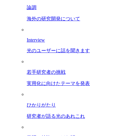
論調
海外の研究開発について
Interview
光のユーザーに話を聞きます
若手研究者の挑戦
実用化に向けたテーマを発表
ひかりがたり
研究者が語る光のあれこれ