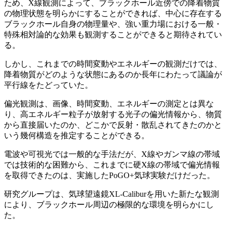
ため、X線観測によって、ブラックホール近傍での降着物質
の物理状態を明らかにすることができれば、中心に存在する
ブラックホール自身の物理量や、強い重力場における一般・
特殊相対論的な効果も観測することができると期待されてい
る。
しかし、これまでの時間変動やエネルギーの観測だけでは、
降着物質がどのような状態にあるのか長年にわたって議論が
平行線をたどっていた。
偏光観測は、画像、時間変動、エネルギーの測定とは異な
り、高エネルギー粒子が放射する光子の偏光情報から、物質
から直接届いたのか、どこかで反射・散乱されてきたのかと
いう幾何構造を推定することができる。
電波や可視光では一般的な手法だが、X線やガンマ線の帯域
では技術的な困難から、これまでに硬X線の帯域で偏光情報
を取得できたのは、実施したPoGO+気球実験だけだった。
研究グループは、気球望遠鏡XL-Caliburを用いた新たな観測
により、ブラックホール周辺の極限的な環境を明らかにし
た。