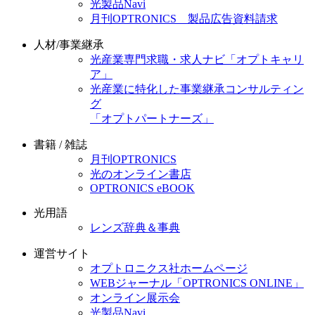
光製品Navi
月刊OPTRONICS 製品広告資料請求
人材/事業継承
光産業専門求職・求人ナビ「オプトキャリ
ア」
光産業に特化した事業継承コンサルティン
グ
「オプトパートナーズ」
書籍 / 雑誌
月刊OPTRONICS
光のオンライン書店
OPTRONICS eBOOK
光用語
レンズ辞典＆事典
運営サイト
オプトロニクス社ホームページ
WEBジャーナル「OPTRONICS ONLINE」
オンライン展示会
光製品Navi