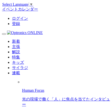
Select Language
▼
イベントカレンダー
ログイン
登録
新着
主張
解説
特集
キッズ
サイラジ
連載
Human Focus
光の現場で働く「人」に焦点を当てたインタビュ
ー