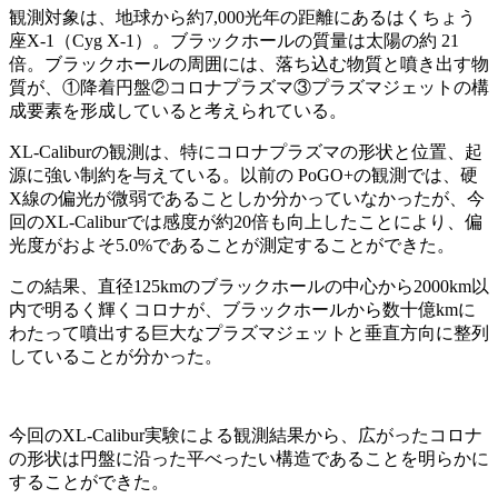
観測対象は、地球から約7,000光年の距離にあるはくちょう
座X-1（Cyg X-1）。ブラックホールの質量は太陽の約 21
倍。ブラックホールの周囲には、落ち込む物質と噴き出す物
質が、①降着円盤②コロナプラズマ③プラズマジェットの構
成要素を形成していると考えられている。
XL-Caliburの観測は、特にコロナプラズマの形状と位置、起
源に強い制約を与えている。以前の PoGO+の観測では、硬
X線の偏光が微弱であることしか分かっていなかったが、今
回のXL-Caliburでは感度が約20倍も向上したことにより、偏
光度がおよそ5.0%であることが測定することができた。
この結果、直径125kmのブラックホールの中心から2000km以
内で明るく輝くコロナが、ブラックホールから数十億kmに
わたって噴出する巨大なプラズマジェットと垂直方向に整列
していることが分かった。
今回のXL-Calibur実験による観測結果から、広がったコロナ
の形状は円盤に沿った平べったい構造であることを明らかに
することができた。