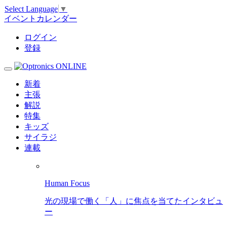
Select Language
▼
イベントカレンダー
ログイン
登録
新着
主張
解説
特集
キッズ
サイラジ
連載
Human Focus
光の現場で働く「人」に焦点を当てたインタビュ
ー