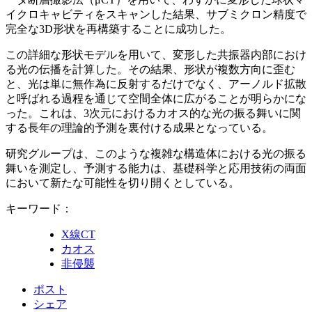
イクロキャビティをスキャンした結果、サブミクロン精度で
完全な3D形状を再構築することに成功した。
この詳細な形状モデルを用いて、変形した共振器内部におけ
る光の伝播を計算した。その結果、形状が複数方向に歪む
と、光は単に無作為に反射するだけでなく、アーノルド拡散
と呼ばれる過程を通じて空間全体に広がることが明らかにな
った。これは、3次元におけるカオス的な光の振る舞いに関
する長年の理論的予測を裏付ける成果となっている。
研究グループは、このような複雑な構造体における光の振る
舞いを測定し、予測する能力は、基礎科学と応用技術の両面
において新たな可能性を切り開くとしている。
キーワード：
X線CT
カオス
非侵襲
ポスト
シェア