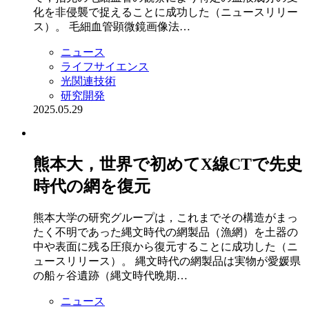
化を非侵襲で捉えることに成功した（ニュースリリー
ス）。 毛細血管顕微鏡画像法…
ニュース
ライフサイエンス
光関連技術
研究開発
2025.05.29
熊本大，世界で初めてX線CTで先史
時代の網を復元
熊本大学の研究グループは，これまでその構造がまっ
たく不明であった縄文時代の網製品（漁網）を土器の
中や表面に残る圧痕から復元することに成功した（ニ
ュースリリース）。 縄文時代の網製品は実物が愛媛県
の船ヶ谷遺跡（縄文時代晩期…
ニュース