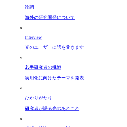
論調
海外の研究開発について
Interview
光のユーザーに話を聞きます
若手研究者の挑戦
実用化に向けたテーマを発表
ひかりがたり
研究者が語る光のあれこれ