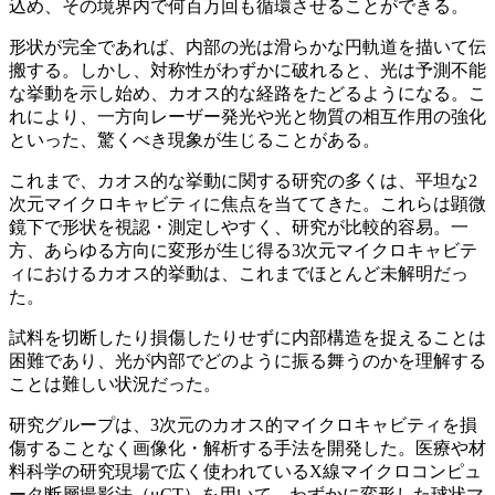
込め、その境界内で何百万回も循環させることができる。
形状が完全であれば、内部の光は滑らかな円軌道を描いて伝
搬する。しかし、対称性がわずかに破れると、光は予測不能
な挙動を示し始め、カオス的な経路をたどるようになる。こ
れにより、一方向レーザー発光や光と物質の相互作用の強化
といった、驚くべき現象が生じることがある。
これまで、カオス的な挙動に関する研究の多くは、平坦な2
次元マイクロキャビティに焦点を当ててきた。これらは顕微
鏡下で形状を視認・測定しやすく、研究が比較的容易。一
方、あらゆる方向に変形が生じ得る3次元マイクロキャビテ
ィにおけるカオス的挙動は、これまでほとんど未解明だっ
た。
試料を切断したり損傷したりせずに内部構造を捉えることは
困難であり、光が内部でどのように振る舞うのかを理解する
ことは難しい状況だった。
研究グループは、3次元のカオス的マイクロキャビティを損
傷することなく画像化・解析する手法を開発した。医療や材
料科学の研究現場で広く使われているX線マイクロコンピュ
ータ断層撮影法（μCT）を用いて、わずかに変形した球状マ