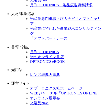
光製品Navi
月刊OPTRONICS 製品広告資料請求
人材/事業継承
光産業専門求職・求人ナビ「オプトキャリ
ア」
光産業に特化した事業継承コンサルティン
グ
「オプトパートナーズ」
書籍 / 雑誌
月刊OPTRONICS
光のオンライン書店
OPTRONICS eBOOK
光用語
レンズ辞典＆事典
運営サイト
オプトロニクス社ホームページ
WEBジャーナル「OPTRONICS ONLINE」
オンライン展示会
光製品Navi