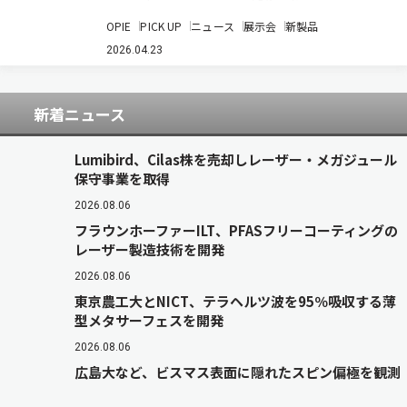
乱光の危険を可視化するポータブルレーザー検知
OPIE
PICK UP
ニュース
展示会
新製品
器「YSL-01」を展示している。 レーザー加工や
クリーニング用途で用いられる近赤外光は人の目
2026.04.23
には見えないため、実際にどの位置に…
新着ニュース
Lumibird、Cilas株を売却しレーザー・メガジュール
保守事業を取得
2026.08.06
フラウンホーファーILT、PFASフリーコーティングの
レーザー製造技術を開発
2026.08.06
東京農工大とNICT、テラヘルツ波を95％吸収する薄
型メタサーフェスを開発
2026.08.06
広島大など、ビスマス表面に隠れたスピン偏極を観測