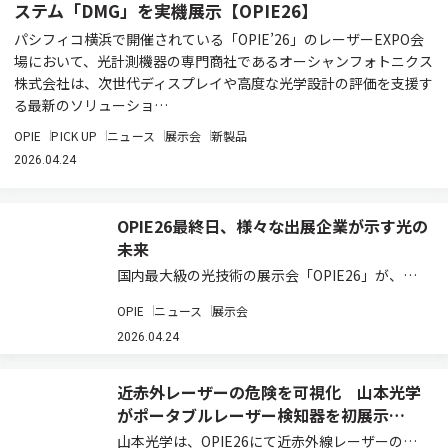
ステム「DMG」を実機展示【OPIE26】
パシフィコ横浜で開催されている「OPIE’26」のレーザーEXPO会
場において、光計測機器の専門商社であるオーシャンフォトニクス
株式会社は、次世代ディスプレイや高度な光学設計の評価を支援す
る最新のソリューショ…
OPIE
PICK UP
ニュース
展示会
新製品
2026.04.24
OPIE26最終日、様々な出展企業が示す光の
未来
国内最大級の光技術の展示会「OPIE26」が、最
終日を迎えた。会場では、光学部品、レーザー、
OPIE
ニュース
展示会
画像処理、センシング、加工技術など、光技術の
現在地を示す多彩な展示が展開されており、各
2026.04.24
社・各機関の取り組みからは、次世代産業を支…
近赤外レーザーの危険を可視化 山本光学
がポータブルレーザー検知器を初展示
【OPIE26】
山本光学は、OPIE26にて近赤外線レーザーの散