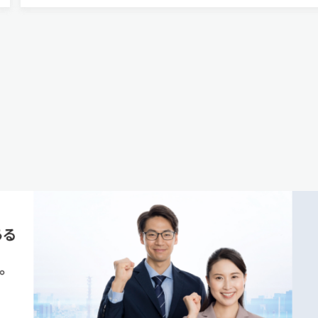
け「革新的な光ソリューションでAI時代のネット
クを構築し、社…