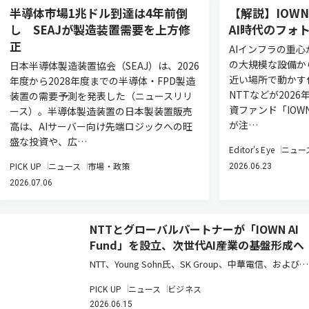
半導体市場1兆ドル到達は4年前倒
【解説】IOWN
し SEAJが製造装置需要を上方修
AI時代のフォ
正
AIインフラの重心
の大規模な設備か
日本半導体製造装置協会（SEAJ）は、2026
近い場所で動かす
年度から2028年度までの半導体・FPD製造
NTTなどが202
装置の需要予測を発表した（ニュースリリ
資ファンド「IOWN
ース）。半導体製造装置の日本製装置販売
が注…
高は、AIサーバー向け先端ロジックへの旺
盛な投資や、広…
Editor's Eye
ニュー
PICK UP
ニュース
市場・政策
2026.06.23
2026.07.06
NTTとグローバルパートナーが「IOWN AI
Fund」を設立、次世代AI産業の基盤形成へ
NTT、Young Sohn氏、SK Group、中華電信、および日
本政策投資銀行は、AI時代の先端技術への投資を通じ
PICK UP
ニュース
ビジネス
てIOWNエコシステムの構築と新たな事業創出を目指
2026.06.15