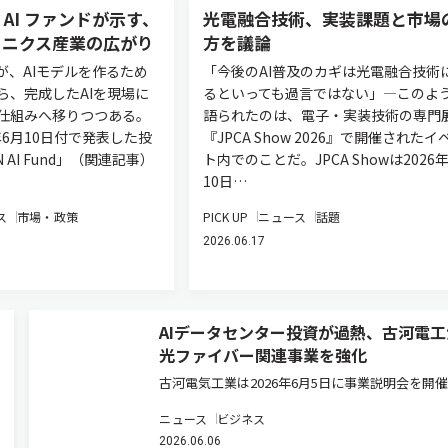
 AI ファンドが示す、
光電融合技術、実装課題と市場
トニクス産業の広がり
方を議論
が、AIモデルを作るため
「今後のAI普及のカギは光電融合技術
ら、完成したAIを現場に
るといっても過言ではない」―このよ
仕組みへ移りつつある。
語られたのは、電子・実装技術の専門
6年6月10日付で発表した投
『JPCA Show 2026』で開催されたイ
 AI Fund」（関連記事）
ト内でのことだ。JPCA Showは2026
10日…
ス
市場・政策
PICK UP
ニュース
話題
2026.06.17
AIデータセンター投資が過熱、古河電工
光ファイバー関連事業を強化
古河電気工業は2026年6月5日に事業説明会を開
光ソリューション領域の今後の事業方針を発表し
ニュース
ビジネス
光ソリューション領域長の浅尾真史氏は、2030
2026.06.06