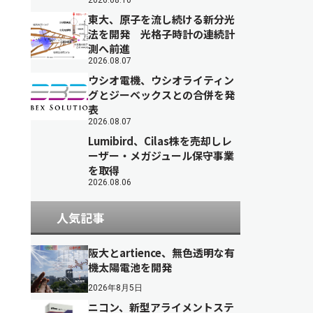
2026.08.10
東大、原子を流し続ける新分光
法を開発 光格子時計の連続計
測へ前進
2026.08.07
ウシオ電機、ウシオライティン
グとジーベックスとの合併を発
表
2026.08.07
Lumibird、Cilas株を売却しレ
ーザー・メガジュール保守事業
を取得
2026.08.06
人気記事
阪大とartience、無色透明な有
機太陽電池を開発
2026年8月5日
ニコン、新型アライメントステ