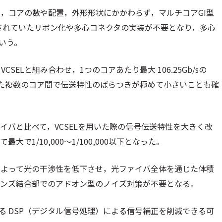
，コアの数や配置，外形形状にかかわらず，マルチコアGI型
とされていたリボン化や多心コネクタの実装が不要となり，多心
という。
SELと組み合わせ，1つのコアあたり最大 106.25Gb/sの
れた複数のコア間で伝送特性のばらつきが極めて小さいことも確
ァイバと比べて，VCSELを用いた際の信号伝送特性を大きく改
1/10,000～1/100,000以下となった。
造によって光の干渉性を低下させ，光ファイバ全体を通じた体積
レンズ結合部でのアドオン型のノイズ対策が不要となる。
る DSP（デジタル信号処理）による信号補正を削減できる可