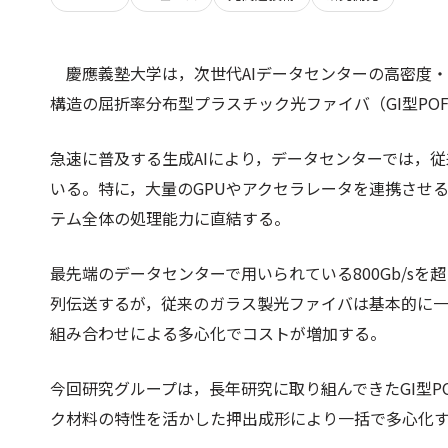
慶應義塾大学は，次世代AIデータセンターの高密度
構造の屈折率分布型プラスチック光ファイバ（GI型PO
急速に普及する生成AIにより，データセンターでは，
いる。特に，大量のGPUやアクセラレータを連携させ
テム全体の処理能力に直結する。
最先端のデータセンターで用いられている800Gb/s
列伝送するが，従来のガラス製光ファイバは基本的に
組み合わせによる多心化でコストが増加する。
今回研究グループは，長年研究に取り組んできたGI型
ク材料の特性を活かした押出成形により一括で多心化