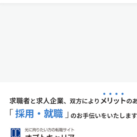
す投資ファンド「IOWN AI Fund」を組成した…