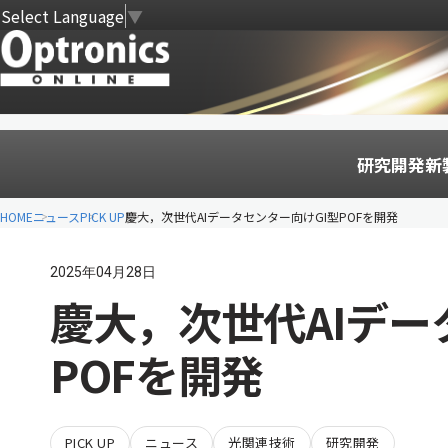
Select Language
▼
研究開発
新
HOME
ニュース
PICK UP
慶大，次世代AIデータセンター向けGI型POFを開発
2025年04月28日
慶大，次世代AIデー
POFを開発
PICK UP
ニュース
光関連技術
研究開発