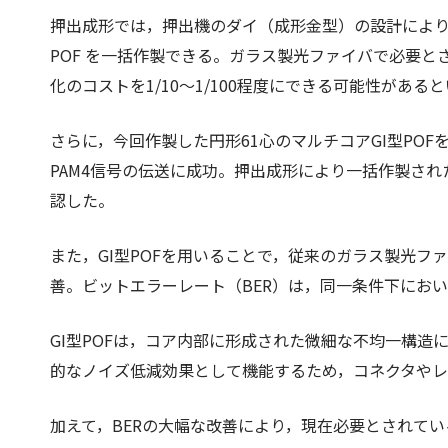
押出成形では，押出機のダイ（成形金型）の設計により
POF を一括作製できる。ガラス製光ファイバで必要
化のコストを1/10～1/100程度にできる可能性がある
さらに，今回作製した円形61心のマルチコアGI型POFをVC
PAM4信号の伝送に成功。押出成形により一括作製さ
認した。
また，GI型POFを用いることで，従来のガラス製光フ
善。ビットエラーレート（BER）は，同一条件下において最大で
GI型POFは，コア内部に形成された微細な不均一構
的なノイズ低減効果として機能するため，コネクタや
加えて，BERの大幅な改善により，現在必要とされてい