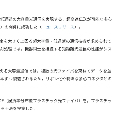
・低遅延の大容量光通信を実現する，超高速伝送が可能な多心
F）の開発に成功した（
ニュースリリース
）。
従来を大きく上回る超大容量・低遅延の通信技術が求められて
るAI処理では，機器同士を接続する短距離光通信の性能がシス
を超える大容量通信では，複数の光ファイバを束ねてデータを並
一本ずつ製造されるため，リボン化や特殊な多心コネクタとの
POF（屈折率分布型プラスチック光ファイバ）を，プラスチッ
する手法を提案した。