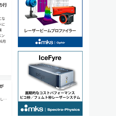
の行
にな
うに
展
ベン
年6月
が
催し、
た。
年に向