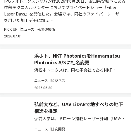
IPGフォトニクスジャパンは2026年6月26日、愛知県安城市にある
中部テクニカルセンターにおいてプライベートショー『Fiber
Laser Days』を開催した。会場では、同社のファイバーレーザー
を用いた加工デモに加え…
PICK UP
ニュース
光関連技術
2026.07.01
浜ホト、NKT PhotonicsをHamamatsu
Photonics A/Sに社名変更
浜松ホトニクスは、同社子会社であるNKT
Photonics A/Sの社名を、2026年6月25日付で
ニュース
ビジネス
Hamamatsu Photonics A/Sに変更し、浜松ホト
ニクスグループにおけるレーザ＆ファイバ事業ユ
2026.06.30
ニットとし…
弘前大など、UAV LiDARで地すべりの地下
構造を推定
弘前大学は、ドローン搭載レーザー計測（UAV
LiDAR）で取得した地表面データから、地すべり
ニュース
研究開発
の地下にある「すべり面」の形状を推定する新た