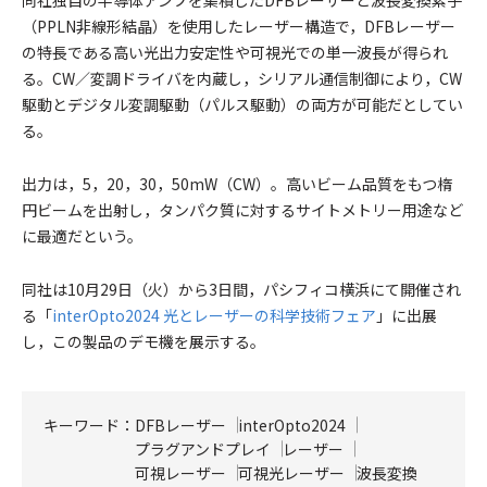
同社独自の半導体アンプを集積したDFBレーザーと波長変換素子
（PPLN非線形結晶）を使用したレーザー構造で，DFBレーザー
の特長である高い光出力安定性や可視光での単一波長が得られ
る。CW／変調ドライバを内蔵し，シリアル通信制御により，CW
駆動とデジタル変調駆動（パルス駆動）の両方が可能だとしてい
る。
出力は，5，20，30，50mW（CW）。高いビーム品質をもつ楕
円ビームを出射し，タンパク質に対するサイトメトリー用途など
に最適だという。
同社は10月29日（火）から3日間，パシフィコ横浜にて開催され
る「
interOpto2024 光とレーザーの科学技術フェア
」に出展
し，この製品のデモ機を展示する。
キーワード：
DFBレーザー
interOpto2024
プラグアンドプレイ
レーザー
可視レーザー
可視光レーザー
波長変換