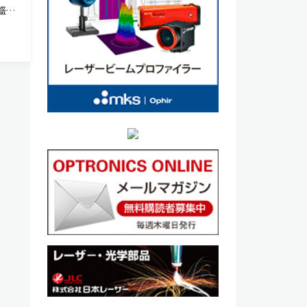
盛り
の世
 市場
ース