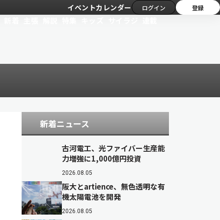
イベントカレンダー
ログイン
登録
新着
主張
解説
特集
キッズ
サイラジ
連載
新着ニュース
古河電工、光ファイバー生産能
力増強に1,000億円投資
2026.08.05
阪大とartience、無色透明な有
機太陽電池を開発
2026.08.05