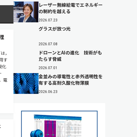
レーザー無線給電でエネルギー
の制約を越える
2026.07.23
グラスが放つ光
埋
2026.07.08
ドローンとAIの進化 技術がも
Tは，
たらす脅威
用す
視化
2026.07.01
ー
金並みの導電性と赤外透明性を
，電
有する高耐久酸化物薄膜
2026.06.23
は