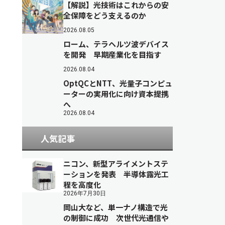
【解説】光技術はこれからの安
全保障をどう支えるのか
2026.08.05
ローム、テラヘルツ波デバイス
を開発 早期産業化を目指す
2026.08.04
OptQCとNTT、光量子コンピュ
ーターの実用化に向け資本提携
へ
2026.08.04
人気記事
ニコン、新型アライメントステ
ーションを発表 半導体露光工
程を高度化
2026年7月30日
岡山大など、単一ナノ構造で光
の制御に成功 次世代光通信や