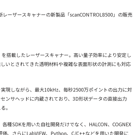
光切断レーザースキャナーの新製品「scanCONTROL8500」の販売
m）を搭載したレーザースキャナー。高い量子効率により安定し
難しいとされてきた透明材料や複雑な表面形状の計測にも対応
現しながら、最大10kHz、毎秒2500万ポイントの出力に対
センサヘッドに内蔵されており、3D形状データの直接出力
える。
ため、各種SDKを用いた自社開発だけでなく、HALCON、COGNEX
価、さらにLabVIEW、Python、C/C++などを用いた開発に