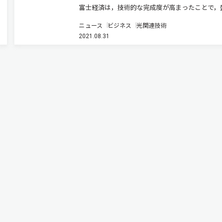
富士経済は，技術的な完成度が高まったことで，
上がりをみせるFA分野の三次元画像処理システム
ニュース
ビジネス
光関連技術
界市場を調査し，その結果を「3D Vision System
2021.08.31
の全貌と将来性に関する考察」にまとめた（ニュ
リリース…