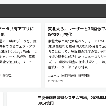
データ共有アプリに
東北大ら，レーザーと3D画像で
機能
設物を可視化
量の3D点群データを，誰
東北大学と東北大発ベンチャーのXMA
共有できるウェブ・アプ
3D測量技術と拡張現実を組み合せて活
ET Collage Web」に
ることにより，埋設物の精度の高い可
キャナーとUAV空中写真
技術の開発に成功した（ニュースリリ
機能を追加し，リニュー
ス）。 埋設物調査の従来技術としては
磁波レーダー法により地表…
術
新製品
ニュース
光関連技術
研究開発
2022.07.29
三次元画像処理システム市場，2025年
3914億円