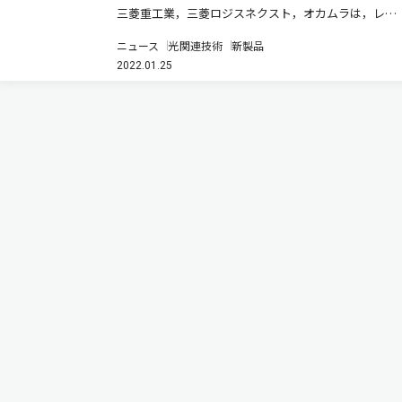
三菱重工業，三菱ロジスネクスト，オカムラは，レー
ザースキャナーで反射板をスキャンし現在地を認識し
ニュース
光関連技術
新製品
て走行する三菱ロジスネクストの「PLATTER Auto（プ
2022.01.25
ラッターオート）」とオカムラのパレットストレージ
システム「CYB…