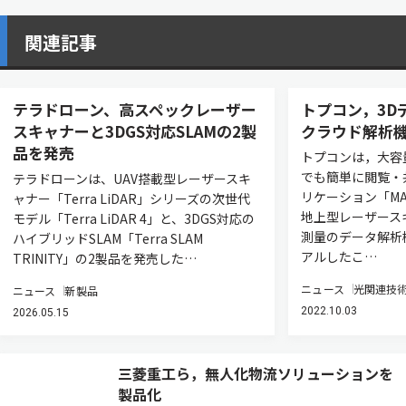
関連記事
テラドローン、高スペックレーザー
トプコン，3D
スキャナーと3DGS対応SLAMの2製
クラウド解析
品を発売
トプコンは，大容
でも簡単に閲覧・
テラドローンは、UAV搭載型レーザースキ
リケーション「MAGN
ャナー「Terra LiDAR」シリーズの次世代
地上型レーザース
モデル「Terra LiDAR 4」と、3DGS対応の
測量のデータ解析
ハイブリッドSLAM「Terra SLAM
アルしたこ…
TRINITY」の2製品を発売した…
ニュース
光関連技
ニュース
新製品
2022.10.03
2026.05.15
三菱重工ら，無人化物流ソリューションを
製品化