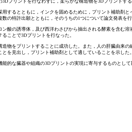
3Dプリントを行なわずに，柔らかな構造物を3Dプリントす
採用するとともに，インクを固めるために，プリント補助剤と
複数の特許出願とともに，そのうちの1つについて論文発表を
ロン酸の誘導体，及び西洋わさびから抽出される酵素を含む溶
することで3Dプリントを行なった。
構造物をプリントすることに成功した。また，人の肝臓由来の
ことを見出し，プリント補助剤として適していることを示した
機能的な臓器や組織の3Dプリントの実現に寄与するものとして