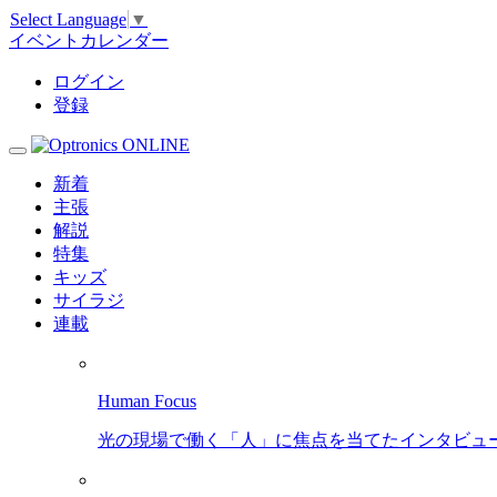
Select Language
▼
イベントカレンダー
ログイン
登録
新着
主張
解説
特集
キッズ
サイラジ
連載
Human Focus
光の現場で働く「人」に焦点を当てたインタビュ