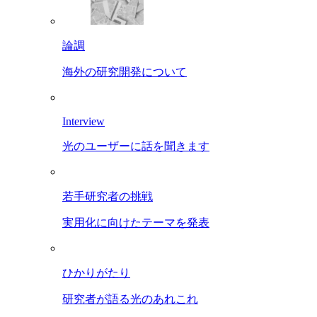
論調
海外の研究開発について
Interview
光のユーザーに話を聞きます
若手研究者の挑戦
実用化に向けたテーマを発表
ひかりがたり
研究者が語る光のあれこれ