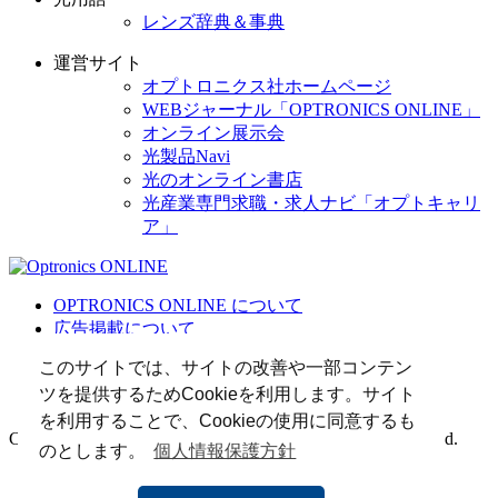
レンズ辞典＆事典
運営サイト
オプトロニクス社ホームページ
WEBジャーナル「OPTRONICS ONLINE」
オンライン展示会
光製品Navi
光のオンライン書店
光産業専門求職・求人ナビ「オプトキャリ
ア」
OPTRONICS ONLINE について
広告掲載について
運営会社
このサイトでは、サイトの改善や一部コンテン
個人情報
ツを提供するためCookieを利用します。サイト
光関連リンク集
を利用することで、Cookieの使用に同意するも
Copyright (C) 2025 The Optronics Co., Ltd. All rights reserved.
のとします。
個人情報保護方針