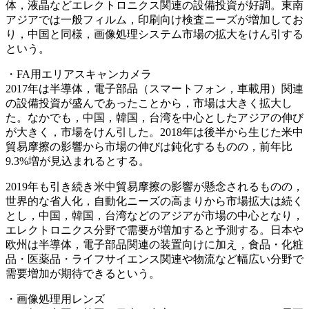
体，液晶などエレクトロニクス関連の設備投資が好調。東南
アジアでは一般フィルム，印刷向け検査ニーズが増加してお
り，中国と同様，画像処理システム市場の拡大をけん引する
という。
・FA用エリアスキャンカメラ
2017年は半導体，電子部品（スマートフォン，車載用）関連
の設備投資が盛んであったことから，市場は大きく拡大し
た。なかでも，中国，韓国，台湾を中心としたアジアの伸び
が大きく，市場をけん引した。2018年は後半から生じた米中
貿易摩擦の影響から市場の伸びは鈍化するものの，前年比
9.3%増が見込まれるとする。
2019年も引き続き米中貿易摩擦の影響が懸念されるものの，
世界的な省人化，自動化ニーズの高まりから市場拡大は続く
とし，中国，韓国，台湾などのアジアが市場の中心となり，
エレクトロニクス分野で需要が増加すると予測する。日本や
欧州は半導体，電子部品関連の装置向けに加え，食品・化粧
品・医薬品・ライフサイエンス関連や物流など幅広い分野で
需要増加が期待できるという。
・画像処理用レンズ