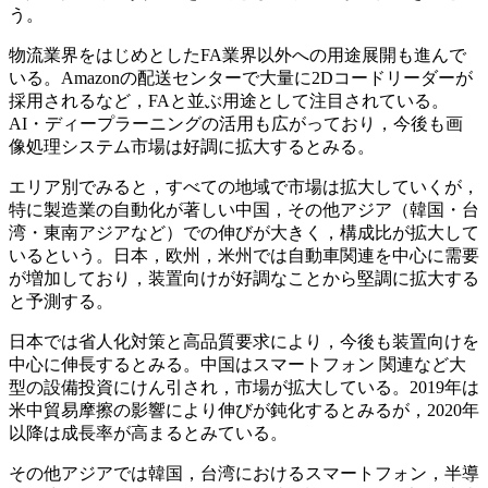
う。
物流業界をはじめとしたFA業界以外への用途展開も進んで
いる。Amazonの配送センターで大量に2Dコードリーダーが
採用されるなど，FAと並ぶ用途として注目されている。
AI・ディープラーニングの活用も広がっており，今後も画
像処理システム市場は好調に拡大するとみる。
エリア別でみると，すべての地域で市場は拡大していくが，
特に製造業の自動化が著しい中国，その他アジア（韓国・台
湾・東南アジアなど）での伸びが大きく，構成比が拡大して
いるという。日本，欧州，米州では自動車関連を中心に需要
が増加しており，装置向けが好調なことから堅調に拡大する
と予測する。
日本では省人化対策と高品質要求により，今後も装置向けを
中心に伸長するとみる。中国はスマートフォン 関連など大
型の設備投資にけん引され，市場が拡大している。2019年は
米中貿易摩擦の影響により伸びが鈍化するとみるが，2020年
以降は成長率が高まるとみている。
その他アジアでは韓国，台湾におけるスマートフォン，半導