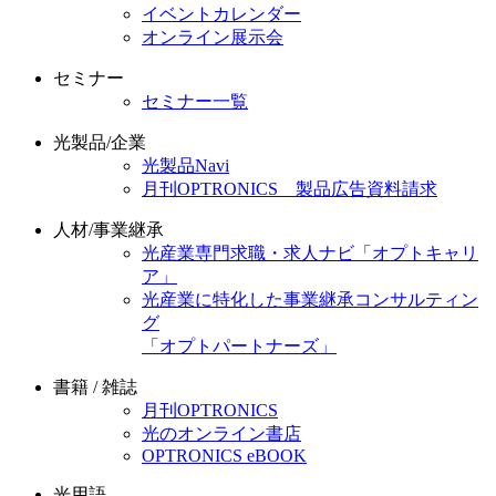
イベントカレンダー
オンライン展示会
セミナー
セミナー一覧
光製品/企業
光製品Navi
月刊OPTRONICS 製品広告資料請求
人材/事業継承
光産業専門求職・求人ナビ「オプトキャリ
ア」
光産業に特化した事業継承コンサルティン
グ
「オプトパートナーズ」
書籍 / 雑誌
月刊OPTRONICS
光のオンライン書店
OPTRONICS eBOOK
光用語