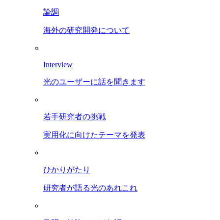
論調
海外の研究開発について
Interview
光のユーザーに話を聞きます
若手研究者の挑戦
実用化に向けたテーマを発表
ひかりがたり
研究者が語る光のあれこれ