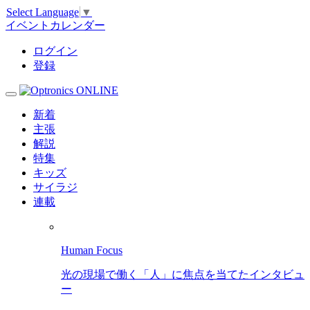
Select Language
▼
イベントカレンダー
ログイン
登録
新着
主張
解説
特集
キッズ
サイラジ
連載
Human Focus
光の現場で働く「人」に焦点を当てたインタビュ
ー