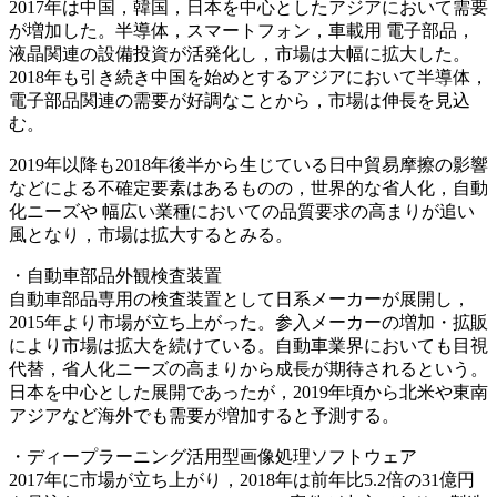
2017年は中国，韓国，日本を中心としたアジアにおいて需要
が増加した。半導体，スマートフォン，車載用 電子部品，
液晶関連の設備投資が活発化し，市場は大幅に拡大した。
2018年も引き続き中国を始めとするアジアにおいて半導体，
電子部品関連の需要が好調なことから，市場は伸長を見込
む。
2019年以降も2018年後半から生じている日中貿易摩擦の影響
などによる不確定要素はあるものの，世界的な省人化，自動
化ニーズや 幅広い業種においての品質要求の高まりが追い
風となり，市場は拡大するとみる。
・自動車部品外観検査装置
自動車部品専用の検査装置として日系メーカーが展開し，
2015年より市場が立ち上がった。参入メーカーの増加・拡販
により市場は拡大を続けている。自動車業界においても目視
代替，省人化ニーズの高まりから成長が期待されるという。
日本を中心とした展開であったが，2019年頃から北米や東南
アジアなど海外でも需要が増加すると予測する。
・ディープラーニング活用型画像処理ソフトウェア
2017年に市場が立ち上がり，2018年は前年比5.2倍の31億円