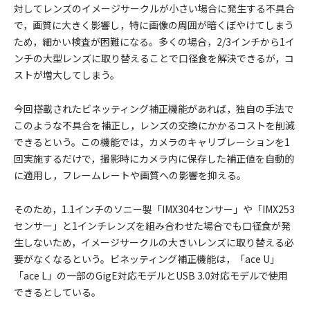
対してレンズのイメージサークルが小さい場合に発生する不具合
で，画質に大きく影響し，特に画像の周囲が暗くぼやけてしまう
ため，細かい検査が困難になる。多くの場合，2/3インチから1イ
ンチの大型レンズに取り替えることで口径食を解決できるが，コ
ストが増大してしまう。
今回搭載されたビネッティング補正機能があれば，独自の手法で
このような不具合を補正し，レンズの交換にかかるコストを削減
できるという。この機能では，カメラのキャリブレーションを1
回実施するだけで，撮影時にカメラ内に保存した補正値を自動的
に適用し，フレームレートや画質への影響を抑える。
そのため，1.1インチのソニー製「IMX304センサー」や「IMX253
センサー」と1インチレンズを組み合わせた場合でも口径食が発
生しないため，イメージサークルの大きいレンズに取り替える必
要がなくなるという。ビネッティング補正機能は，「ace U」
「ace L」の一部のGigE対応モデルとUSB 3.0対応モデルで使用
できるとしている。