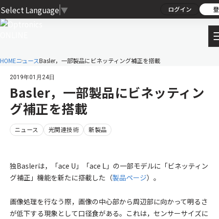
Select Language
▼
ログイン
登
HOME
ニュース
Basler，一部製品にビネッティング補正を搭載
2019年01月24日
Basler，一部製品にビネッティン
グ補正を搭載
ニュース
光関連技術
新製品
独Baslerは，「ace U」「ace L」の一部モデルに「ビネッティン
グ補正」機能を新たに搭載した（
製品ページ
）。
画像処理を行なう際，画像の中心部から周辺部に向かって明るさ
が低下する現象として口径食がある。これは，センサーサイズに