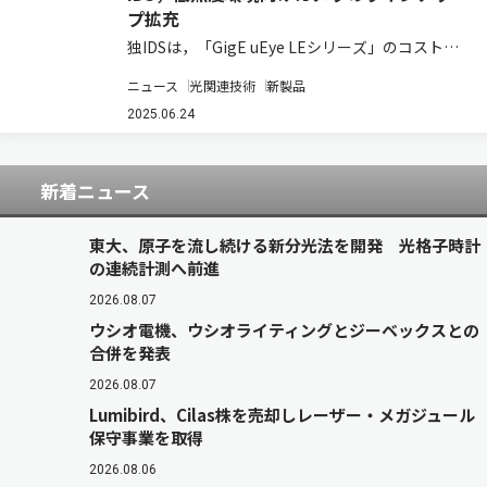
プ拡充
独IDSは，「GigE uEye LEシリーズ」のコスト効
率に優れたプロジェクト用カメラのラインナップ
ニュース
光関連技術
新製品
に，最先端の「Sony Starvis 2センサー」を搭載
した新製品を追加すると発表した（ニュースリリ
2025.06.24
ース）。 この新…
新着ニュース
東大、原子を流し続ける新分光法を開発 光格子時計
の連続計測へ前進
2026.08.07
ウシオ電機、ウシオライティングとジーベックスとの
合併を発表
2026.08.07
Lumibird、Cilas株を売却しレーザー・メガジュール
保守事業を取得
2026.08.06