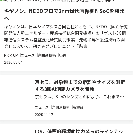
キヤノン、NEDOプロで2nm世代画像処理SoCを開発
へ
キヤノンは、日本シノプシス合同会社とともに、NEDO（国立研究
開発法人新エネルギー・産業技術総合開発機構）の「ポスト5G情
報通信システム基盤強化研究開発事業／先端半導体製造技術の開
発」において、研究開発プロジェクト「先端…
PICK UP
ニュース
光関連技術
話題
2026.03.04
京セラ、対象物までの距離やサイズを測定
する3眼AI測距カメラを開発
京セラは、3つのレンズとAIにより、これまでス
テレオカメラでは測定が困難であった細い線状
ニュース
光関連技術
新製品
（細線状）の物体や、金属のような反射する物体
などを認識し、その対象物までの距離やサイズを
2025.11.17
高精度に測定する「3眼AI測距カメラ」を新た…
IDS，低照度環境向けカメラのラインナッ