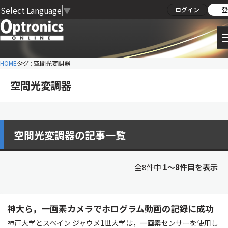
Select Language
▼
ログイン
登
HOME
タグ : 空間光変調器
空間光変調器
空間光変調器の記事一覧
全8件中
1〜8件目を表示
神大ら，一画素カメラでホログラム動画の記録に成功
神戸大学とスペイン ジャウメ1世大学は，一画素センサーを使用し