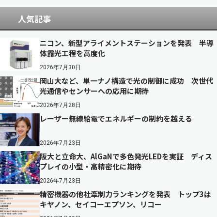
人気記事
ニコン、新型アライメントステーションを発表 半導
体露光工程を高度化
2026年7月30日
岡山大など、単一ナノ構造で光の制御に成功 次世代
光通信やセンサーへの応用に期待
2026年7月28日
レーザー無線給電でエネルギーの制約を越える
2026年7月23日
阪大と立命大、AlGaNで多色発光LEDを実証 ディス
プレイの小型・高精密化に期待
2026年7月23日
精密機器の他社牽制力ランキングを発表 トップ3は
キヤノン、セイコーエプソン、リコー