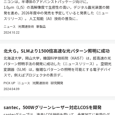
ニコンは，半導体のアドバンストパッケージ向けに，
1.0μm（L/S）の高解像度で生産性の高い，デジタル露光装置の開
発を進め，2026年度中の発売を予定していると発表した（ニュー
スリリース）。 人工知能（AI）技術の普及に...
ニュース
光関連技術
新製品
2024.10.22
北大ら，SLMより1500倍高速な光パターン照明に成功
北海道大学，岡山大学，韓国科学技術院（KAIST）は，超高速の光
パターン照明手法の開発に成功した（ニュースリリース）。 空間光
変調器（SLM）は，複雑なパターンの照明を可能とする電子デバイ
スで，例えばプロジェクタの表示デ...
PICK UP
ニュース
光関連技術
研究開発
2024.04.09
santec，500Wグリーンレーザー対応LCOSを開発
santecグループは，液晶LCOS技術を用いて，金属加工に有効なグ