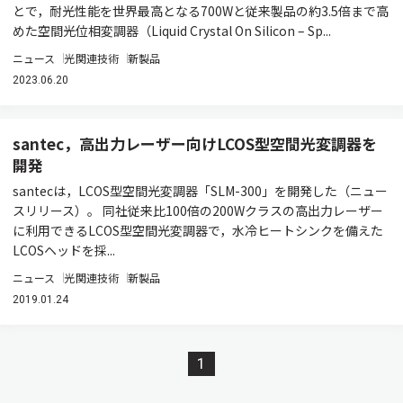
とで，耐光性能を世界最高となる700Wと従来製品の約3.5倍まで高
めた空間光位相変調器（Liquid Crystal On Silicon – Sp...
ニュース
光関連技術
新製品
2023.06.20
santec，高出力レーザー向けLCOS型空間光変調器を
開発
santecは，LCOS型空間光変調器「SLM-300」を開発した（ニュー
スリリース）。 同社従来比100倍の200Wクラスの高出力レーザー
に利用できるLCOS型空間光変調器で，水冷ヒートシンクを備えた
LCOSヘッドを採...
ニュース
光関連技術
新製品
2019.01.24
1