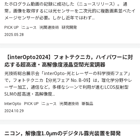
たホログラム動画の記録に成功した（ニュースリリース）。 通
常，画像を取得するには光センサーを二次元的に複数画素並べたイ
メージセンサーが必要。しかし近年ではわず...
PICK UP
ニュース
光関連技術
研究開発
2025.05.28
【interOpto2024】フォトテクニカ，ハイパワーに対
応する超高速・高解像度液晶空間光変調器
光技術総合展示会「interOpto-光とレーザーの科学技術フェア」
で，フォトテクニカ【分光フェア No. B-09】は，理化学分野やレ
ーザー加工，通信など，多様なシーンで利用が進むLCOS反射型
SLMの超高速・高解像度...
InterOpto
PICK UP
ニュース
光関連技術
新製品
2024.10.29
ニコン，解像度1.0μmのデジタル露光装置を開発