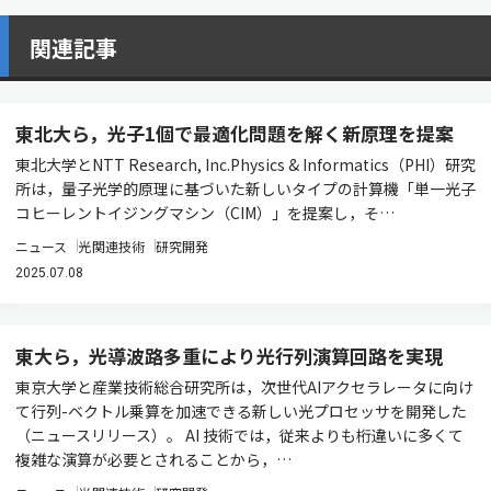
関連記事
東北大ら，光子1個で最適化問題を解く新原理を提案
東北大学とNTT Research, Inc.Physics & Informatics（PHI）研究
所は，量子光学的原理に基づいた新しいタイプの計算機「単一光子
コヒーレントイジングマシン（CIM）」を提案し，そ…
ニュース
光関連技術
研究開発
2025.07.08
東大ら，光導波路多重により光行列演算回路を実現
東京大学と産業技術総合研究所は，次世代AIアクセラレータに向け
て行列-ベクトル乗算を加速できる新しい光プロセッサを開発した
（ニュースリリース）。 AI 技術では，従来よりも桁違いに多くて
複雑な演算が必要とされることから，…