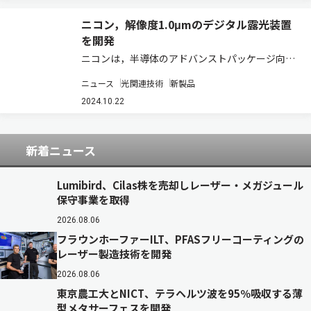
SLMの超高速・高解像度…
ニコン，解像度1.0μmのデジタル露光装置
を開発
ニコンは，半導体のアドバンストパッケージ向け
に，1.0μm（L/S）の高解像度で生産性の高い，
ニュース
光関連技術
新製品
デジタル露光装置の開発を進め，2026年度中の発
売を予定していると発表した（ニュースリリー
2024.10.22
ス）。 人工知能（AI）技術の普及に…
新着ニュース
Lumibird、Cilas株を売却しレーザー・メガジュール
保守事業を取得
2026.08.06
フラウンホーファーILT、PFASフリーコーティングの
レーザー製造技術を開発
2026.08.06
東京農工大とNICT、テラヘルツ波を95％吸収する薄
型メタサーフェスを開発