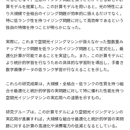
算モデルを提案した。この計算モデルを用いると，光の特性によ
り大規模で全結合のイジング問題が効率的に扱えるだけでなく，
特に低ランク性を持つイジング問題に対して高効率であるという
独自の特徴を持つことが明らかになった。
実際に，これまで空間光イジングマシンが扱えなかった整数重み
ナップサック問題を低ランクのイジング問題として定式化し，最
適化計算が可能であることを実証した。また，この計算モデルに
より統計的学習を行なうための具体的な学習則を導出し，手書き
数字画像データの低ランク学習が行なえることを示した。
これらの研究成果は，大規模・全結合・低ランクの性質を持つ組
合せ最適化と統計的学習の実問題に対して特に優れた性能を持つ
空間光イジングマシンの実応用への道筋を示すもの。
研究グループは，この計算モデルにより空間光イジングマシンの
実応用が進展すれば，大規模な組合せ最適化と統計的学習の実問
題に対する計算の高速化や消費電力の低減となるとしている。