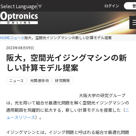
Select Language
▼
ログイン
登
HOME
ニュース
阪大，空間光イジングマシンの新しい計算モデル提案
2023年08月09日
阪大，空間光イジングマシンの新
しい計算モデル提案
ニュース
光関連技術
研究開発
大阪大学の研究グループ
は，光を用いて組合せ最適化問題を解く空間光イジングマシンの
適用範囲を飛躍的に拡大する，新しい計算モデルを提案した（
ニ
ュースリリース
）。
イジングマシンとは，イジング問題と呼ばれる組合せ最適化問題