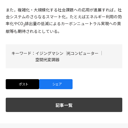
また，複雑化・大規模化する社会課題への応用が進展すれば，社
会システムのさらなるスマート化，たとえばエネルギー利用の効
率化やCO
排出量の低減によるカーボンニュートラル実現への貢
2
献等も期待されるとしている。
キーワード：
イジングマシン
光コンピューター
空間光変調器
ポスト
シェア
記事一覧