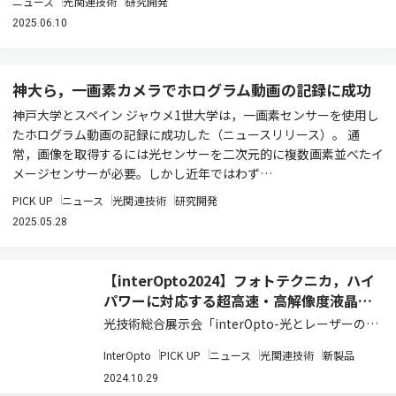
ニュース
光関連技術
研究開発
2025.06.10
神大ら，一画素カメラでホログラム動画の記録に成功
神戸大学とスペイン ジャウメ1世大学は，一画素センサーを使用し
たホログラム動画の記録に成功した（ニュースリリース）。 通
常，画像を取得するには光センサーを二次元的に複数画素並べたイ
メージセンサーが必要。しかし近年ではわず…
PICK UP
ニュース
光関連技術
研究開発
2025.05.28
【interOpto2024】フォトテクニカ，ハイ
パワーに対応する超高速・高解像度液晶空
間光変調器
光技術総合展示会「interOpto-光とレーザーの科
学技術フェア」で，フォトテクニカ【分光フェア
InterOpto
PICK UP
ニュース
光関連技術
新製品
No. B-09】は，理化学分野やレーザー加工，通信
など，多様なシーンで利用が進むLCOS反射型
2024.10.29