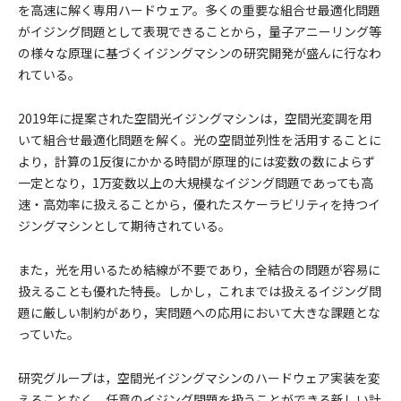
を高速に解く専用ハードウェア。多くの重要な組合せ最適化問題
がイジング問題として表現できることから，量子アニーリング等
の様々な原理に基づくイジングマシンの研究開発が盛んに行なわ
れている。
2019年に提案された空間光イジングマシンは，空間光変調を用
いて組合せ最適化問題を解く。光の空間並列性を活用することに
より，計算の1反復にかかる時間が原理的には変数の数によらず
一定となり，1万変数以上の大規模なイジング問題であっても高
速・高効率に扱えることから，優れたスケーラビリティを持つイ
ジングマシンとして期待されている。
また，光を用いるため結線が不要であり，全結合の問題が容易に
扱えることも優れた特長。しかし，これまでは扱えるイジング問
題に厳しい制約があり，実問題への応用において大きな課題とな
っていた。
研究グループは，空間光イジングマシンのハードウェア実装を変
えることなく，任意のイジング問題を扱うことができる新しい計