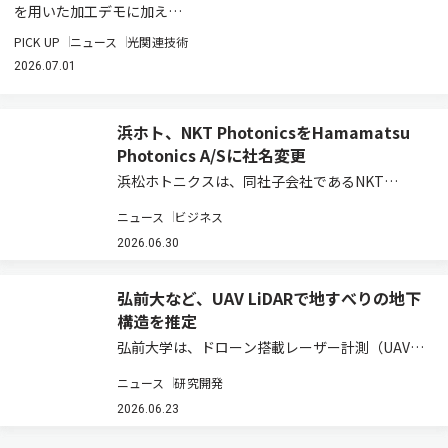
を用いた加工デモに加え…
PICK UP
ニュース
光関連技術
2026.07.01
浜ホト、NKT PhotonicsをHamamatsu
Photonics A/Sに社名変更
浜松ホトニクスは、同社子会社であるNKT
Photonics A/Sの社名を、2026年6月25日付で
ニュース
ビジネス
Hamamatsu Photonics A/Sに変更し、浜松ホト
ニクスグループにおけるレーザ＆ファイバ事業ユ
2026.06.30
ニットとし…
弘前大など、UAV LiDARで地すべりの地下
構造を推定
弘前大学は、ドローン搭載レーザー計測（UAV
LiDAR）で取得した地表面データから、地すべり
ニュース
研究開発
の地下にある「すべり面」の形状を推定する新た
な技術を開発したと発表した（ニュースリリー
2026.06.23
ス）。 図 ドローン×3D解析による、す…