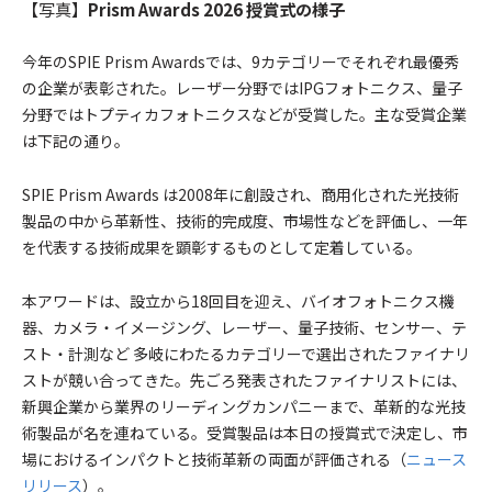
【写真】
Prism Awards 2026 授賞式の様子
今年のSPIE Prism Awardsでは、9カテゴリーでそれぞれ最優秀
の企業が表彰された。レーザー分野ではIPGフォトニクス、量子
分野ではトプティカフォトニクスなどが受賞した。主な受賞企業
は下記の通り。
SPIE Prism Awards は2008年に創設され、商用化された光技術
製品の中から革新性、技術的完成度、市場性などを評価し、一年
を代表する技術成果を顕彰するものとして定着している。
本アワードは、設立から18回目を迎え、バイオフォトニクス機
器、カメラ・イメージング、レーザー、量子技術、センサー、テ
スト・計測など 多岐にわたるカテゴリーで選出されたファイナリ
ストが競い合ってきた。先ごろ発表されたファイナリストには、
新興企業から業界のリーディングカンパニーまで、革新的な光技
術製品が名を連ねている。受賞製品は本日の授賞式で決定し、市
場におけるインパクトと技術革新の両面が評価される（
ニュース
リリース
）。