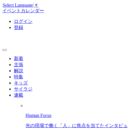
Select Language
▼
イベントカレンダー
ログイン
登録
新着
主張
解説
特集
キッズ
サイラジ
連載
Human Focus
光の現場で働く「人」に焦点を当てたインタビュ