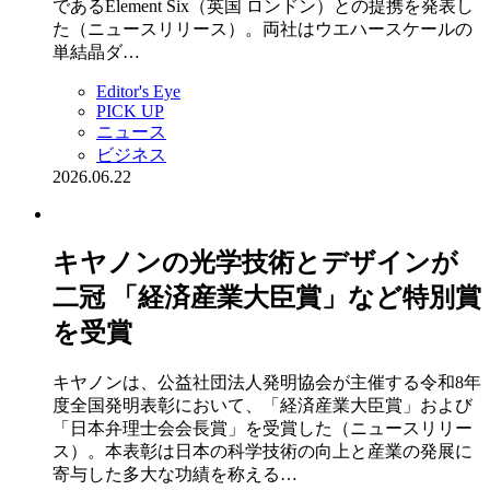
であるElement Six（英国 ロンドン）との提携を発表し
た（ニュースリリース）。両社はウエハースケールの
単結晶ダ…
Editor's Eye
PICK UP
ニュース
ビジネス
2026.06.22
キヤノンの光学技術とデザインが
二冠 「経済産業大臣賞」など特別賞
を受賞
キヤノンは、公益社団法人発明協会が主催する令和8年
度全国発明表彰において、「経済産業大臣賞」および
「日本弁理士会会長賞」を受賞した（ニュースリリー
ス）。本表彰は日本の科学技術の向上と産業の発展に
寄与した多大な功績を称える…