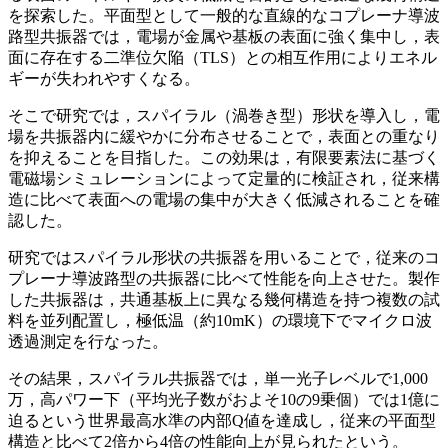
を探索した。平面型として一般的な直線的なコプレーナ導波
路型共振器では，電場が金属や基板の表面に強く集中し，表
面に存在する二準位欠陥（TLS）との相互作用によりエネル
ギーが失われやすくなる。
そこで研究では，スパイラル（渦巻き型）形状を導入し，電
場を共振器内に緩やかに分布させることで，表面との重なり
を抑えることを目指した。この効果は，有限要素法に基づく
電磁場シミュレーションによって定量的に検証され，従来構
造に比べて表面への電場の集中が大きく低減されることを確
認した。
研究ではスパイラル形状の共振器を用いることで，従来のコ
プレーナ導波路型の共振器に比べて性能を向上させた。製作
した共振器は，共通基板上に異なる幾何構造を持つ複数の試
料を並列配置し，極低温（約10mK）の環境下でマイクロ波
透過測定を行なった。
その結果，スパイラル共振器では，単一光子レベルで1,000
万，高パワー下（平均光子数がおよそ10の9乗個）では1億に
迫るという世界最高水準の内部Q値を達成し，従来の平面型
構造と比べて2倍から4倍の性能向上が見られたという。