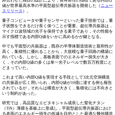
み合わせた独自の設計により，長寿命性の指標である内部Q
値が世界最高水準の平面型超伝導共振器を開発した（
ニュー
スリリース
）。
量子コンピュータや量子センサーといった量子技術では，量
子状態をできるだけ長く保つことが重要。超伝導共振器は，
マイクロ波領域の光子を保持できる素子であり，その性能を
示す指標である内部Q値をいかに高めるかが鍵となる。
中でも平面型の共振器は，既存の半導体製造技術と親和性が
高く，集積性に優れることから，大規模な量子回路の構築に
向いている。しかし，基板表面でのエネルギー損失が大き
く，その内部Q値の多くは単一光子レベルで数百万程度にと
どまっていた。
これまで高い内部Q値を実現する手段として3次元空洞構造
の共振器が広く用いられ，内部Q値が10億に達する例も報告
されているが，それらは構造が大きく，集積化には不向きと
いう制約があった。
研究では，高品質なエピタキシャル成長した窒化チタン
（TiN）薄膜を基板上に形成し，平面型超伝導共振器におけ
る表面のエネルギー損失の低減を目的とした最適な幾何構造