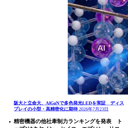
阪大と立命大、AlGaNで多色発光LEDを実証 ディス
プレイの小型・高精密化に期待
2026年7月23日
精密機器の他社牽制力ランキングを発表 ト