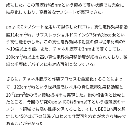
成功した。この薄膜は約5nmという極めて薄い状態でも完全に
結晶化しており，高品質なナノシートが実現できた。
poly-IGOナノシートを用いて試作したFETは，真性電界効果移動
2
度114cm
/Vs，サブスレッショルドスイング76mV/decadeとい
う高性能を示した。この真性電界効果移動度の値は従来材料の5
～10倍以上の値。また，チャネル膜厚を3nmまで薄くしても，
2
100cm
/Vs以上の高い真性電界効果移動度が維持されており，微
細な半導体デバイスにも対応可能となっている。
さらに，チャネル膜厚と作製プロセスを最適化することによっ
2
て，122cm
/Vsという世界最高レベルの真性電界効果移動度と
-7
2
10
Ωcm
台の低い接触抵抗率も実現した。他の報告例と比較し
たところ，今回の研究のpoly-IGOは5nm以下という極薄膜のナ
ノシート領域でも高い性能を保てること，そしてBEOL応用を想
定した450℃以下の低温プロセスで作製可能な点が大きな強みで
あることが分かった。