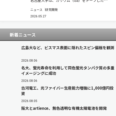
名古屋大学は、ガリウム（Ga）をドープした酸
化亜鉛（ZnO）ベースの透明導電体ナノシートを
ニュース
研究開発
開発し、高い透明性と感度、さらに耐熱性を兼ね
備えた高性能フォトディテクタを構築した（ニュ
2026.05.27
ースリリース）。同大学未来材料・システム研…
新着ニュース
広島大など、ビスマス表面に隠れたスピン偏極を観測
2026.08.06
名大、蛍光寿命を利用して同色蛍光タンパク質の多重
イメージングに成功
2026.08.06
古河電工、光ファイバー生産能力増強に1,000億円投
資
2026.08.05
阪大とartience、無色透明な有機太陽電池を開発