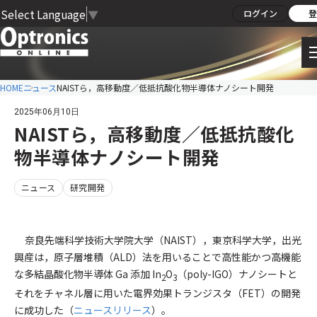
Select Language
▼
ログイン
登
HOME
ニュース
NAISTら，高移動度／低抵抗酸化物半導体ナノシート開発
2025年06月10日
NAISTら，高移動度／低抵抗酸化
物半導体ナノシート開発
ニュース
研究開発
奈良先端科学技術大学院大学（NAIST），東京科学大学，出光
興産は，原子層堆積（ALD）法を用いることで高性能かつ高機能
な多結晶酸化物半導体 Ga 添加 In
O
（poly-IGO）ナノシートと
2
3
それをチャネル層に用いた電界効果トランジスタ（FET）の開発
に成功した（
ニュースリリース
）。