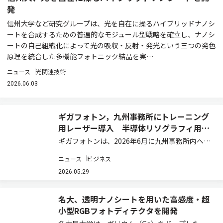
発
信州大学など研究グループは、光を自在に操るハイブリッドナノシ
ートを合成するための普遍的なモジュール型戦略を確立し、ナノシ
ートの自己組織化によって光の吸収・反射・発光という三つの発色
原理を統合した多機能フォトニック結晶を実…
ニュース
光関連技術
2026.06.03
ギガフォトン，九州事務所にトレーニング
用レーザー導入 半導体リソグラフィ用光
源のサポート体制を強化
ギガフォトンは、2026年6月に九州事務所内へト
レーニング用レーザーを導入し、顧客サポート体
ニュース
ビジネス
制を強化すると発表した（ニュースリリース）。
近年、AI需要の拡大を背景に半導体産業の成長が
2026.05.29
続いており、今後も半導体関連投資の増…
名大、透明ナノシートを用いた高感度・超
小型RGBフォトディテクタを開発