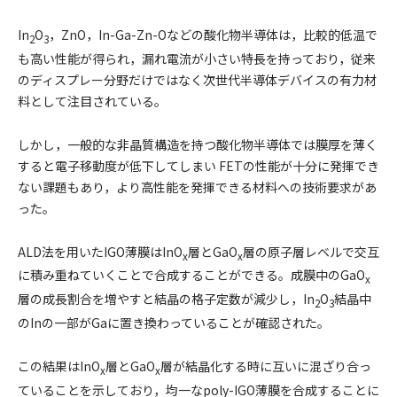
In
O
，ZnO，In-Ga-Zn-Oなどの酸化物半導体は，比較的低温で
2
3
も高い性能が得られ，漏れ電流が小さい特長を持っており，従来
のディスプレー分野だけではなく次世代半導体デバイスの有力材
料として注目されている。
しかし，一般的な非晶質構造を持つ酸化物半導体では膜厚を薄く
すると電子移動度が低下してしまい FETの性能が十分に発揮でき
ない課題もあり，より高性能を発揮できる材料への技術要求があ
った。
ALD法を用いたIGO薄膜はInO
層とGaO
層の原子層レベルで交互
x
x
に積み重ねていくことで合成することができる。成膜中のGaO
x
層の成長割合を増やすと結晶の格子定数が減少し，In
O
結晶中
2
3
のInの一部がGaに置き換わっていることが確認された。
この結果はInO
層とGaO
層が結晶化する時に互いに混ざり合っ
x
x
ていることを示しており，均一なpoly-IGO薄膜を合成することに