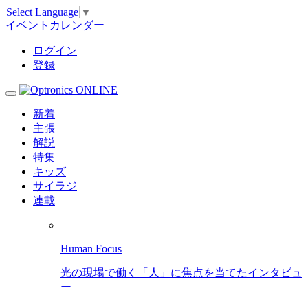
Select Language
▼
イベントカレンダー
ログイン
登録
新着
主張
解説
特集
キッズ
サイラジ
連載
Human Focus
光の現場で働く「人」に焦点を当てたインタビュ
ー