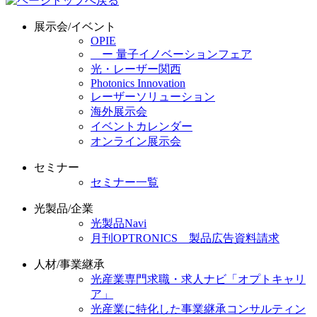
展示会/イベント
OPIE
ー 量子イノベーションフェア
光・レーザー関西
Photonics Innovation
レーザーソリューション
海外展示会
イベントカレンダー
オンライン展示会
セミナー
セミナー一覧
光製品/企業
光製品Navi
月刊OPTRONICS 製品広告資料請求
人材/事業継承
光産業専門求職・求人ナビ「オプトキャリ
ア」
光産業に特化した事業継承コンサルティン