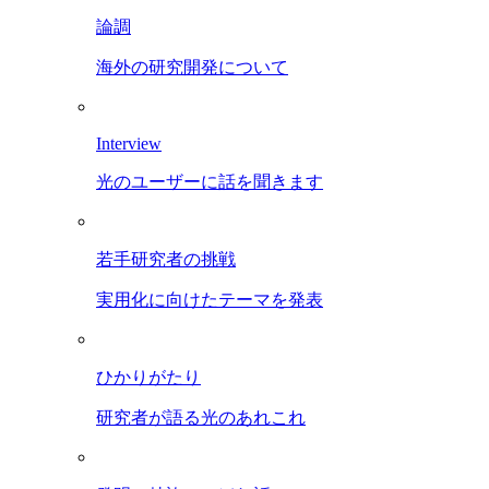
論調
海外の研究開発について
Interview
光のユーザーに話を聞きます
若手研究者の挑戦
実用化に向けたテーマを発表
ひかりがたり
研究者が語る光のあれこれ