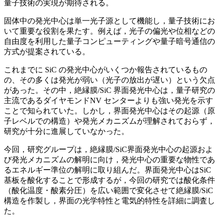
量子技術の実現が期待される。
固体中の発光中心は単一光子源として機能し，量子技術にお
いて重要な役割を果たす。例えば，光子の偏光や位相などの
自由度を利用した量子コンピューティングや量子暗号通信の
方式が提案されている。
これまでに SiC の発光中心がいくつか報告されているもの
の、その多くは発光が弱い（光子の放出が遅い）という欠点
があった。その中，絶縁膜/SiC 界面発光中心は，量子研究の
主流であるダイヤモンドNV センターよりも強い発光を示す
ことで知られていた。しかし，界面発光中心はその起源（原
子レベルでの構造）や発光メカニズムが理解されておらず，
研究が十分に進展していなかった。
今回，研究グループは，絶縁膜/SiC界面発光中心の起源およ
び発光メカニズムの解明に向け，発光中心の重要な物性であ
るエネルギー準位の解明に取り組んだ。界面発光中心はSiC
基板を酸化することで形成するが，今回の研究では酸化条件
（酸化温度・酸素分圧）を広い範囲で変化させて絶縁膜/SiC
構造を作製し，界面の光学特性と電気的特性を詳細に調査し
た。