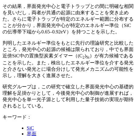
その結果，界面発光中心と電子トラップとの間に明確な相関
を見いだし，両者が共通の起源に由来することを突き止め
た。さらに電子トラップが特定のエネルギー範囲に分布する
ことが分かり，界面発光中心が特定のエネルギー準位（SiC
の伝導帯下端から0.65–0.92eV）を持つことを示した。
判明したエネルギー準位をもとに先行の理論研究と比較した
ところ，発光中心の起源の候補は限られており，中でも界面
近傍SiC中の置換型炭素ダイマー（(C
)
）が有力候補である
2
Si
ことを示した。また，検出したエネルギー準位を介する発光
と介さない発光とに場合分けして発光メカニズムの可能性を
示し，理解を大きく進展させた。
研究グループは，この研究で確立した界面発光中心の基礎的
理解を足掛かりとして，今後発光中心の制御が進展すれば，
発光中心を単一光子源として利用した量子技術の実現が期待
されるとしている。
キーワード：
SiC
界面