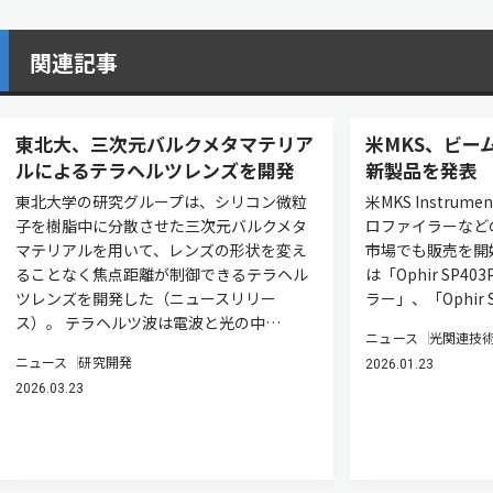
関連記事
東北大、三次元バルクメタマテリア
米MKS、ビー
ルによるテラヘルツレンズを開発
新製品を発表
東北大学の研究グループは、シリコン微粒
米MKS Instru
子を樹脂中に分散させた三次元バルクメタ
ロファイラーなど
マテリアルを用いて、レンズの形状を変え
市場でも販売を開
ることなく焦点距離が制御できるテラヘル
は「Ophir SP4
ツレンズを開発した（ニュースリリー
ラー」、「Ophir S
ス）。 テラヘルツ波は電波と光の中…
ニュース
光関連技
ニュース
研究開発
2026.01.23
2026.03.23