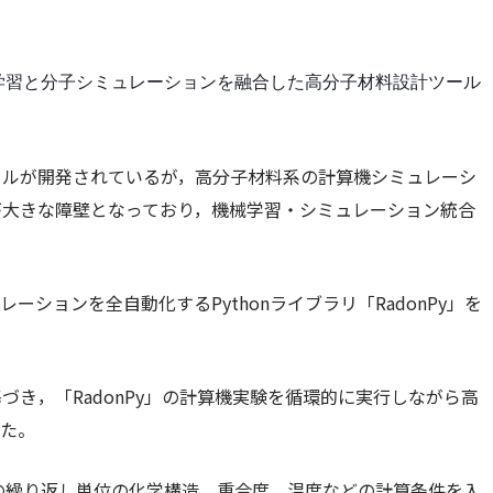
械学習と分子シミュレーションを融合した高分子材料設計ツール
ールが開発されているが，高分子材料系の計算機シミュレーシ
が大きな障壁となっており，機械学習・シミュレーション統合
。
ションを全自動化するPythonライブラリ「RadonPy」を
き，「RadonPy」の計算機実験を循環的に実行しながら高
した。
分子の繰り返し単位の化学構造，重合度，温度などの計算条件を入