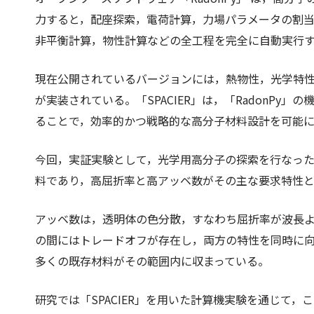
力すると，配座探索，電荷計算，力場パラメータの割
非平衡計算，物性計算などの全工程を完全に自動実行
現在公開されているバージョンには，熱物性，光学特性
が実装されている。「SPACIER」は，「RadonP
ることで，効率的かつ戦略的な高分子材料設計を可能
今回，実証実験として，光学用高分子の探索を行なっ
料であり，高屈折率と高アッベ数がその主な要求特性
アッベ数は，透明体の色分散，すなわち屈折率が波長
の間にはトレードオフが存在し，両方の特性を同時に
多くの既存材料がその範囲内に収まっている。
研究では「SPACIER」を用いた計算機実験を通じて