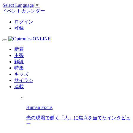
Select Language
▼
イベントカレンダー
ログイン
登録
新着
主張
解説
特集
キッズ
サイラジ
連載
Human Focus
光の現場で働く「人」に焦点を当てたインタビュ
ー