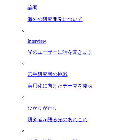
論調
海外の研究開発について
Interview
光のユーザーに話を聞きます
若手研究者の挑戦
実用化に向けたテーマを発表
ひかりがたり
研究者が語る光のあれこれ