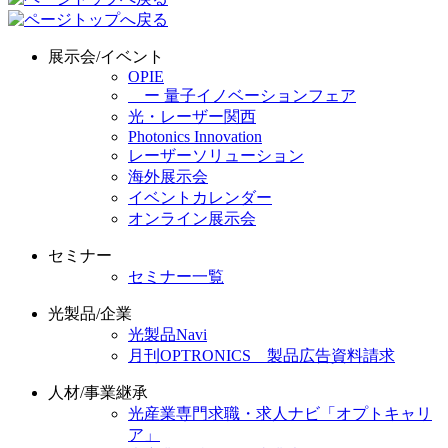
展示会/イベント
OPIE
ー 量子イノベーションフェア
光・レーザー関西
Photonics Innovation
レーザーソリューション
海外展示会
イベントカレンダー
オンライン展示会
セミナー
セミナー一覧
光製品/企業
光製品Navi
月刊OPTRONICS 製品広告資料請求
人材/事業継承
光産業専門求職・求人ナビ「オプトキャリ
ア」