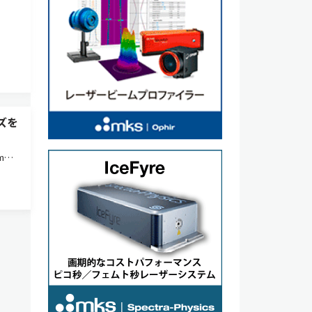
ンズを
m
8-