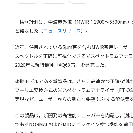
横河計測は，中波赤外域（MWIR：1900～5500n
と発表した（
ニュースリリース
）。
近年，注目されている5µm帯を含むMWIR帯用レー
スペクトルを正確に可視化できる光スペクトラムアナ
2020年に現行機種「AQ6377」を発売した。
後継モデルである新製品は，さらに高速かつ正確な測
フーリエ変換方式の光スペクトラムアナライザ（FT-O
実現など，ユーザーからの新たな要望 に対する解決策
この製品は，新開発の高性能チョッパーを内蔵し，測
であるNORMALおよびMIDにロックイン検出機能を適用す