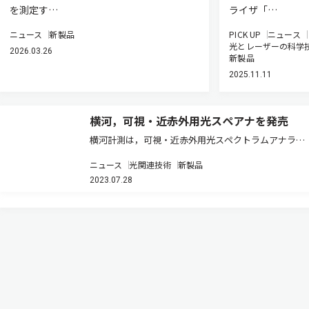
を測定す…
ライザ「…
ニュース
新製品
PICK UP
ニュース
光とレーザーの科学
2026.03.26
新製品
2025.11.11
横河，可視・近赤外用光スペアナを発売
横河計測は，可視・近赤外用光スペクトラムアナライ
ザ「AQ6373E」および「AQ6374E」を7月31日に発売
ニュース
光関連技術
新製品
する（ニュースリリース）。 これらの製品は，医療・
2023.07.28
バイオ，および材料加工用途向けに，可視帯から近赤
外波長帯域に…