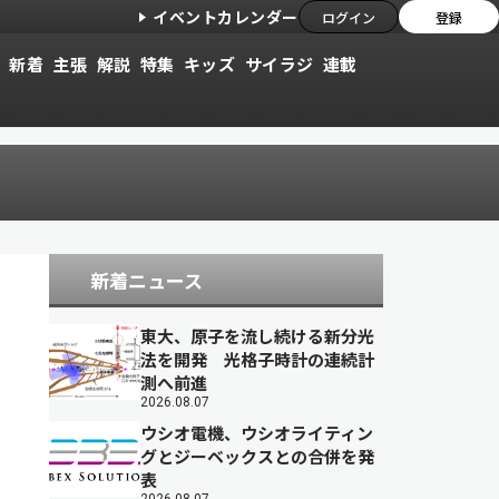
イベントカレンダー
ログイン
登録
新着
主張
解説
特集
キッズ
サイラジ
連載
新着ニュース
東大、原子を流し続ける新分光
法を開発 光格子時計の連続計
測へ前進
2026.08.07
ウシオ電機、ウシオライティン
グとジーベックスとの合併を発
表