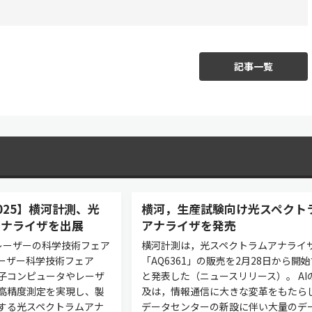
記事一覧
o2025】横河計測、光
横河，生産試験向け光スペクト
アナライザを出展
アナライザを発売
/ 光とレーザーの科学技術フェア
横河計測は，光スペクトラムアナライ
ーザー科学技術フェア
「AQ6361」の販売を2月28日から開
、量子コンピュータやレーザ
と発表した（ニュースリリース）。 AI
高精度測定を実現し、製
及は，情報通信に大きな変革をもたらし
する光スペクトラムアナ
データセンターの新設に伴い大量のデ