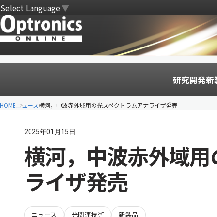
Select Language
▼
研究開発
新
HOME
ニュース
横河，中波赤外域用の光スペクトラムアナライザ発売
2025年01月15日
横河，中波赤外域用
ライザ発売
ニュース
光関連技術
新製品