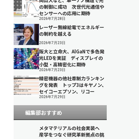
岡山大など、単一ナノ構造で光
の制御に成功 次世代光通信や
センサーへの応用に期待
2026年7月28日
レーザー無線給電でエネルギー
の制約を越える
2026年7月23日
阪大と立命大、AlGaNで多色発
光LEDを実証 ディスプレイの
小型・高精密化に期待
2026年7月23日
精密機器の他社牽制力ランキン
グを発表 トップ3はキヤノン、
セイコーエプソン、リコー
2026年7月29日
編集部おすすめ
メタマテリアルの社会実装へ
産学をつなぐ研究革新拠点の挑