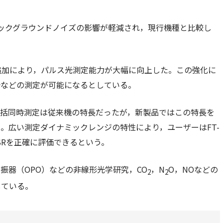
バックグラウンドノイズの影響が軽減され，現行機種と比較し
。
追加により，パルス光測定能力が大幅に向上した。この強化に
光などの測定が可能になるとしている。
一括同時測定は従来機の特長だったが，新製品ではこの特長を
。広い測定ダイナミックレンジの特性により，ユーザーはFT-
SRを正確に評価できるという。
振器（OPO）などの非線形光学研究，CO
，N
O，NOなどの
2
2
している。