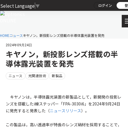
Select Language
▼
ログイン
登
HOME
ニュース
キヤノン，新投影レンズ搭載の半導体露光装置を発売
2024年09月24日
キヤノン，新投影レンズ搭載の半
導体露光装置を発売
ニュース
光関連技術
新製品
キヤノンは，半導体露光装置の新製品として，新開発の投影レ
ンズを搭載したi線ステッパー「FPA-3030i6」を2024年9月24日
に発売すると発表した（
ニュースリリース
）。
この製品は，高い透過率が特長のレンズ硝材を採用することで，