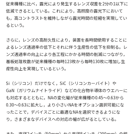
従来機種に比べ，露光により発生するレンズ収差を2分の1以下に
低減できるとしている。これにより，高照度の露光下において
も，高コントラストを維持しながら露光時間の短縮を実現してい
るという。
さらに，レンズの高耐久性により，装置を長時間使用することに
よるレンズ透過率の低下とそれに伴う生産性の低下を抑制る。レ
ンズ透過率の向上により各工程にかかる時間の削減につながり，
基板処理枚数が従来機種の毎時123枚から毎時130枚に増加し生
産性向上を実現しているという。
Si（シリコン）だけでなく，SiC（シリコンカーバイト）や
GaN（ガリウムナイトライド）などの化合物半導体のウエハーに
も対応するとともに，NAの変化幅が従来機種の0.45～0.63から
0.30～0.63に拡大し，より小さいNAをオプション選択可能にな
ったことで，デバイスごとに最適なNAを選択できるようにな
り，さまざまなデバイスへの対応の幅が広がるとしている。
また，直径2インチ（50mm）から直径8インチ（200mm）の幅