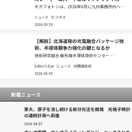
源のサポート体制を強化
ギガフォトンは、2026年6月に九州事務所内へト
レーニング用レーザーを導入し、顧客サポート体
ニュース
ビジネス
制を強化すると発表した（ニュースリリース）。
近年、AI需要の拡大を背景に半導体産業の成長が
2026.05.29
続いており、今後も半導体関連投資の増…
【解説】北海道発の光電融合パッケージ技
術、半導体競争力強化の鍵となるか
技術研究組合 最先端半導体技術センター
（LSTC）が進める光電融合型パッケージ技術の
Editor's Eye
ニュース
光関連技術
研究開発は、日本の半導体戦略において重要な転
換点を示している。ポスト5G時代におけるデー
2026.05.05
タ通信量の爆発的増大と電力消費の課題に対し、
電気…
新着ニュース
東大、原子を流し続ける新分光法を開発 光格子時計
の連続計測へ前進
2026.08.07