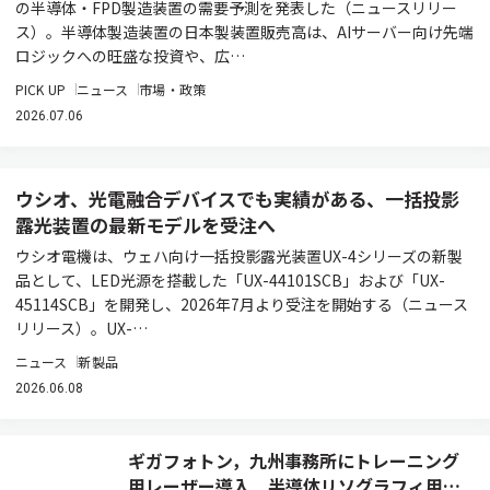
の半導体・FPD製造装置の需要予測を発表した（ニュースリリー
ス）。半導体製造装置の日本製装置販売高は、AIサーバー向け先端
ロジックへの旺盛な投資や、広…
PICK UP
ニュース
市場・政策
2026.07.06
ウシオ、光電融合デバイスでも実績がある、一括投影
露光装置の最新モデルを受注へ
ウシオ電機は、ウェハ向け一括投影露光装置UX-4シリーズの新製
品として、LED光源を搭載した「UX-44101SCB」および「UX-
45114SCB」を開発し、2026年7月より受注を開始する（ニュース
リリース）。UX-…
ニュース
新製品
2026.06.08
ギガフォトン，九州事務所にトレーニング
用レーザー導入 半導体リソグラフィ用光