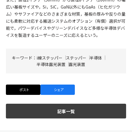
広い基板サイズや，Si，SiC，GaN以外にもGaAs（ヒ化ガリウ
ム）やサファイアなどのさまざまな材質，基板の厚みや反りの量
にも柔軟に対応する搬送システムのオプション（有償）選択が可
能で，パワーデバイスやグリーンデバイスなど多様な半導体デバ
イスを製造するユーザーのニーズに応えるという。
キーワード：
i線ステッパー
ステッパー
半導体
半導体露光装置
露光装置
ポスト
シェア
記事一覧