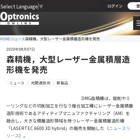
Select Language
▼
ログイン
登
HOME
ニュース
森精機，大型レーザー金属積層造形機を発売
2020年08月07日
森精機，大型レーザー金属積層造
形機を発売
ニュース
光関連技術
新製品
DMG森精機は，旋削やミ
ーリングなどの切削加工を行なう複合加工機にレーザー金属積層
造形技術であるアディティブマニュファクチャリング（AM）を
融合し，大きな積層造形領域を持つレーザー金属積層造形機
「LASERTEC 6600 3D hybrid」の販売を開始した（
ニュースリ
リース
）。