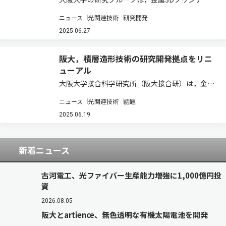
ング技術によって自発的，階層的，かつ特異的に
ニュース
光関連技術
研究開発
形成される，マイクロメートルスケールの結晶学
的ラメラ構造と，ナノメートルサイズのセル組織
2025.06.27
の強度への寄与を，定量的に個別解析し，セル
組…
阪大，積層造形技術の研究開発拠点をリニ
ューアル
大阪大学接合科学研究所（阪大接合研）は，金属
などの積層造形技術の研究開発拠点となる多次元
ニュース
光関連技術
話題
造形研究センター1号館をリニューアルオープン
させた。 このセンターは3階建てとなっており，
2025.06.19
青色レーザーによる積層造形装置を始め，様々…
新着ニュース
古河電工、光ファイバー生産能力増強に1,000億円投
資
2026.08.05
阪大とartience、無色透明な有機太陽電池を開発