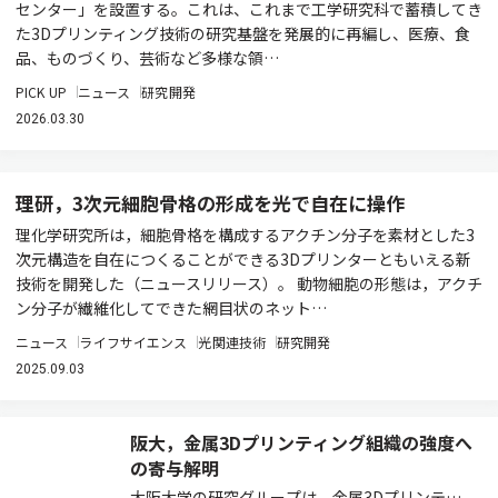
センター」を設置する。これは、これまで工学研究科で蓄積してき
た3Dプリンティング技術の研究基盤を発展的に再編し、医療、食
品、ものづくり、芸術など多様な領…
PICK UP
ニュース
研究開発
2026.03.30
理研，3次元細胞骨格の形成を光で自在に操作
理化学研究所は，細胞骨格を構成するアクチン分子を素材とした3
次元構造を自在につくることができる3Dプリンターともいえる新
技術を開発した（ニュースリリース）。 動物細胞の形態は，アクチ
ン分子が繊維化してできた網目状のネット…
ニュース
ライフサイエンス
光関連技術
研究開発
2025.09.03
阪大，金属3Dプリンティング組織の強度へ
の寄与解明
大阪大学の研究グループは，金属3Dプリンティ