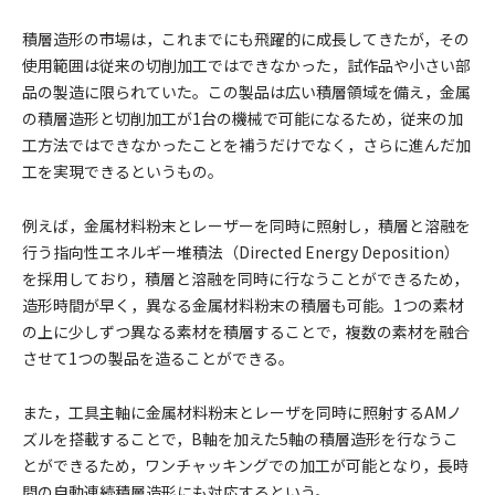
積層造形の市場は，これまでにも飛躍的に成長してきたが，その
使用範囲は従来の切削加工ではできなかった，試作品や小さい部
品の製造に限られていた。この製品は広い積層領域を備え，金属
の積層造形と切削加工が1台の機械で可能になるため，従来の加
工方法ではできなかったことを補うだけでなく，さらに進んだ加
工を実現できるというもの。
例えば，金属材料粉末とレーザーを同時に照射し，積層と溶融を
行う指向性エネルギー堆積法（Directed Energy Deposition）
を採用しており，積層と溶融を同時に行なうことができるため，
造形時間が早く，異なる金属材料粉末の積層も可能。1つの素材
の上に少しずつ異なる素材を積層することで，複数の素材を融合
させて1つの製品を造ることができる。
また，工具主軸に金属材料粉末とレーザを同時に照射するAMノ
ズルを搭載することで，B軸を加えた5軸の積層造形を行なうこ
とができるため，ワンチャッキングでの加工が可能となり，長時
間の自動連続積層造形にも対応するという。