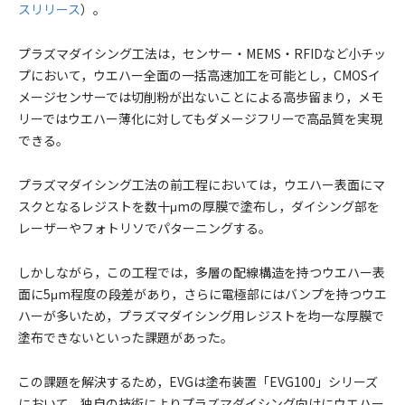
スリリース
）。
プラズマダイシング工法は，センサー・MEMS・RFIDなど小チッ
プにおいて，ウエハー全面の一括高速加工を可能とし，CMOSイ
メージセンサーでは切削粉が出ないことによる高歩留まり，メモ
リーではウエハー薄化に対してもダメージフリーで高品質を実現
できる。
プラズマダイシング工法の前工程においては，ウエハー表面にマ
スクとなるレジストを数十μmの厚膜で塗布し，ダイシング部を
レーザーやフォトリソでパターニングする。
しかしながら，この工程では，多層の配線構造を持つウエハー表
面に5μm程度の段差があり，さらに電極部にはバンプを持つウエ
ハーが多いため，プラズマダイシング用レジストを均一な厚膜で
塗布できないといった課題があった。
この課題を解決するため，EVGは塗布装置「EVG100」シリーズ
において，独自の技術によりプラズマダイシング向けにウエハー