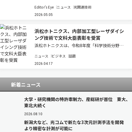
（LSTC）が進める光電融合型パッケージ技術の
Editor's Eye
ニュース
光関連技術
研究開発は、日本の半導体戦略において重要な転
換点を示している。ポスト5G時代におけるデー
2026.05.05
タ通信量の爆発的増大と電力消費の課題に対し、
電気…
浜松ホトニクス、内部加工型レーザダイシ
ング技術で文科大臣表彰を受賞
浜松ホトニクスは、令和8年度「科学技術分野の
文部科学大臣表彰（科学技術賞・開発部門）」に
ニュース
ビジネス
話題
おいて、「内部加工型レーザダイシング技術の開
発」で受賞したと発表した（ニュースリリー
2026.04.17
ス）。 同表彰は、社会経済や国民生活の発展に寄
与…
新着ニュース
大学・研究機関の特許牽制力、産総研が首位 東大、
東北大続く
2026.08.10
新潟大など、光コムで新たな3次元計測手法を開発
より精密な計測が可能に