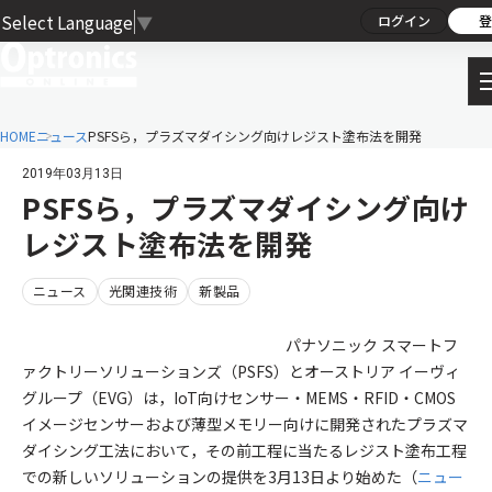
Select Language
▼
ログイン
登
HOME
ニュース
PSFSら，プラズマダイシング向けレジスト塗布法を開発
2019年03月13日
PSFSら，プラズマダイシング向け
レジスト塗布法を開発
ニュース
光関連技術
新製品
パナソニック スマートフ
ァクトリーソリューションズ（PSFS）とオーストリア イーヴィ
グループ（EVG）は，IoT向けセンサー・MEMS・RFID・CMOS
イメージセンサーおよび薄型メモリー向けに開発されたプラズマ
ダイシング工法において，その前工程に当たるレジスト塗布工程
での新しいソリューションの提供を3月13日より始めた（
ニュー