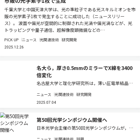
市販の光学素子1枚で生成
千葉大学と中国天津大学は、光の準粒子である光スキルミオンを市
販の光学素子1枚で発生することに成功した（ニュースリリー
ス）。 波面や偏光が空間的に制御された光渦や偏光渦などが、光
トラッピングや量子通信、超解像度顕微鏡などの…
PICK UP
ニュース
光関連技術
研究開発
2025.12.26
名大ら，厚さ0.5mmのミラーでX線を3400
倍変化
名古屋大学と理化学研究所は，薄い圧電単結晶ウ
エハー1枚のみで構成された形状可変ミラーの作
ニュース
光関連技術
研究開発
製に成功した（ニュースリリース）。 形状可変ミ
ラーは反射面の形状を調整することで，ミラーに
2025.07.04
反射された光の局所的な向きを制御することが…
第50回光学シンポジウム開催へ
日本光学会主催の第50回光学シンポジウムが，こ
の6月18日から20 日にかけて開催される。 この
ニュース
光関連技術
話題