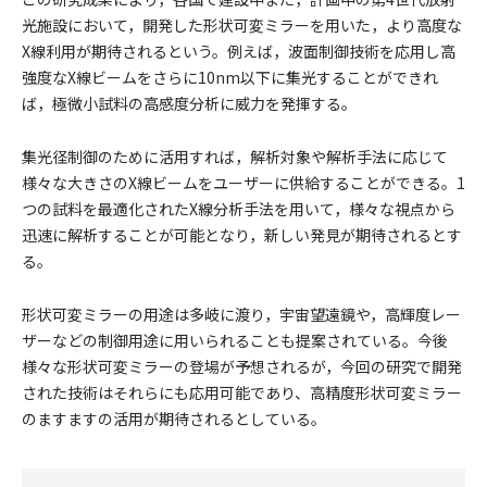
光施設において，開発した形状可変ミラーを用いた，より高度な
X線利用が期待されるという。例えば，波面制御技術を応用し高
強度なX線ビームをさらに10nm以下に集光することができれ
ば，極微小試料の高感度分析に威力を発揮する。
集光径制御のために活用すれば，解析対象や解析手法に応じて
様々な大きさのX線ビームをユーザーに供給することができる。1
つの試料を最適化されたX線分析手法を用いて，様々な視点から
迅速に解析することが可能となり，新しい発見が期待されるとす
る。
形状可変ミラーの用途は多岐に渡り，宇宙望遠鏡や，高輝度レー
ザーなどの制御用途に用いられることも提案されている。今後
様々な形状可変ミラーの登場が予想されるが，今回の研究で開発
された技術はそれらにも応用可能であり、高精度形状可変ミラー
のますますの活用が期待されるとしている。