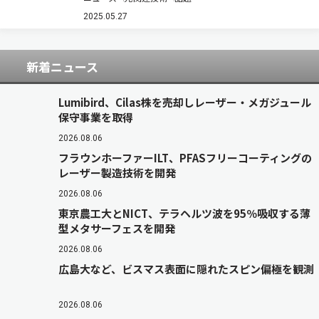
シンポジウムは，「実用的な最先端の光学設計・
光計測・光学素子・光学システム」をテーマに掲
2025.05.27
げ，光技術に関する最新の研究成果や応…
新着ニュース
Lumibird、Cilas株を売却しレーザー・メガジュール
保守事業を取得
2026.08.06
フラウンホーファーILT、PFASフリーコーティングの
レーザー製造技術を開発
2026.08.06
東京農工大とNICT、テラヘルツ波を95％吸収する薄
型メタサーフェスを開発
2026.08.06
広島大など、ビスマス表面に隠れたスピン偏極を観測
2026.08.06