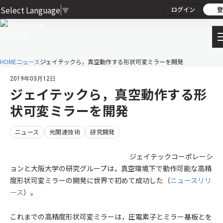
Select Language
▼
ログイン
登
HOME
ニュース
ジェイテックら，真空動作する形状可変ミラーを開発
2019年03月12日
ジェイテックら，真空動作する形
状可変ミラーを開発
ニュース
光関連技術
研究開発
ジェイテックコーポレーシ
ョンと大阪大学の研究グループは，真空環境下で動作可能な高精
度形状可変ミラーの開発に世界で初めて成功した（
ニュースリリ
ース
）。
これまでの高精度形状可変ミラーは，圧電素子とミラー基板とを