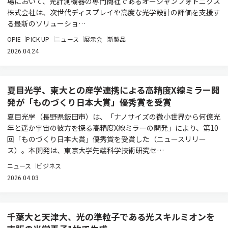
場において、光計測機器の専門商社であるオーシャンフォトニクス
株式会社は、次世代ディスプレイや高度な光学設計の評価を支援す
る最新のソリューショ…
OPIE
PICK UP
ニュース
展示会
新製品
2026.04.24
夏目光学、東大との産学連携による高精度X線ミラー開
発が「ものづくり日本大賞」優秀賞を受賞
夏目光学（長野県飯田市）は、「ナノサイズの微小世界から何億光
年と遥か宇宙の彼方を探る高精度X線ミラーの開発」により、第10
回「ものづくり日本大賞」優秀賞を受賞した（ニュースリリー
ス）。本開発は、東京大学先端科学技術研究セ…
ニュース
ビジネス
2026.04.03
千葉大と天津大、光の準粒子である光スキルミオンを