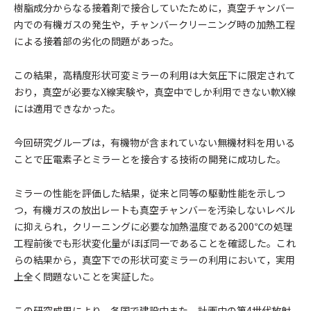
樹脂成分からなる接着剤で接合していたために，真空チャンバー
内での有機ガスの発生や，チャンバークリーニング時の加熱工程
による接着部の劣化の問題があった。
この結果，高精度形状可変ミラーの利用は大気圧下に限定されて
おり，真空が必要なX線実験や，真空中でしか利用できない軟X線
には適用できなかった。
今回研究グループは，有機物が含まれていない無機材料を用いる
ことで圧電素子とミラーとを接合する技術の開発に成功した。
ミラーの性能を評価した結果，従来と同等の駆動性能を示しつ
つ，有機ガスの放出レートも真空チャンバーを汚染しないレベル
に抑えられ，クリーニングに必要な加熱温度である200℃の処理
工程前後でも形状変化量がほぼ同一であることを確認した。これ
らの結果から，真空下での形状可変ミラーの利用において，実用
上全く問題ないことを実証した。
この研究成果により，各国で建設中また，計画中の第4世代放射