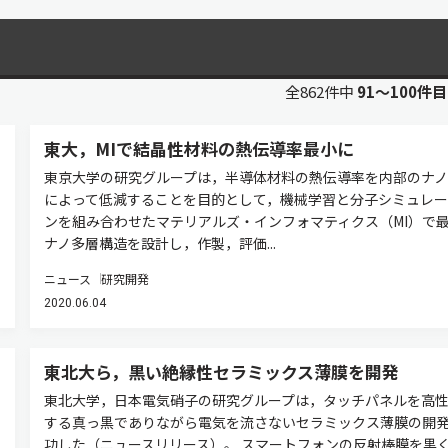
全862件中
91〜100件
東大，MIで結晶性材料の熱伝導率最小に
東京大学の研究グループは，半導体材料の熱伝導率を内部のナノ
によって低減することを目的として，機械学習と分子シミュレー
ンを組み合わせたマテリアルズ・インフォマティクス（MI）で
ナノ多層構造を設計し，作製，評価...
ニュース
研究開発
2020.06.04
東北大ら，黒い絶縁性セラミックス薄膜を開発
東北大学，日本電気硝子の研究グループは，タッチパネルを高
する真っ黒でありながら電気を流さないセラミックス薄膜の開
功した（ニュースリリース）。 スマートフォンの反射棒膜を黒