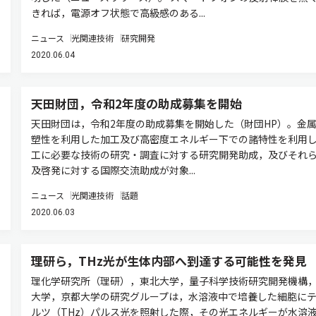
きれば，電源オフ状態で高級感のある...
ニュース
光関連技術
研究開発
2020.06.04
天田財団，令和2年度の助成募集を開始
天田財団は，令和2年度の助成募集を開始した（財団HP）。金
塑性を利用した加工及び高密度エネルギー下での諸特性を利用
工に必要な技術の研究・調査に対する研究開発助成，及びそれ
及啓発に対する国際交流助成が対象...
ニュース
光関連技術
話題
2020.06.03
理研ら，THz光が生体内部へ到達する可能性を発見
理化学研究所（理研），東北大学，量子科学技術研究開発機構
大学，京都大学の研究グループは，水溶液中で培養した細胞に
ルツ（THz）パルス光を照射した際，その光エネルギーが水溶