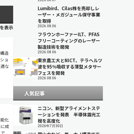
2026.08.07
Lumibird、Cilas株を売却しレ
ーザー・メガジュール保守事業
を取得
2026.08.06
目を表示
フラウンホーファーILT、PFAS
フリーコーティングのレーザー
製造技術を開発
構造
2026.08.06
ショ
東京農工大とNICT、テラヘルツ
最適な
波を95％吸収する薄型メタサー
フェスを開発
2026.08.06
人気記事
ニコン、新型アライメントステ
ーションを発表 半導体露光工
性能化
程を高度化
発に成
2026年7月30日
くで