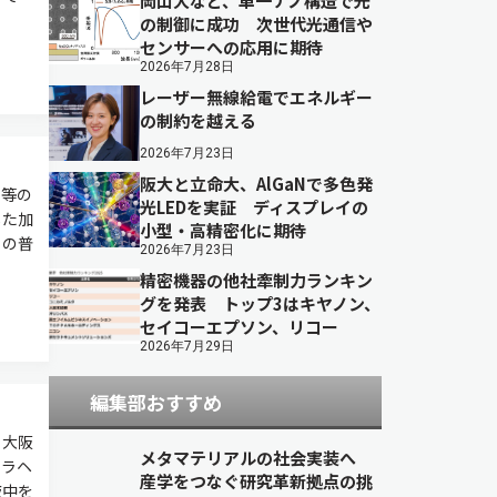
岡山大など、単一ナノ構造で光
の制御に成功 次世代光通信や
センサーへの応用に期待
2026年7月28日
レーザー無線給電でエネルギー
の制約を越える
2026年7月23日
阪大と立命大、AlGaNで多色発
属等の
光LEDを実証 ディスプレイの
した加
小型・高精密化に期待
らの普
2026年7月23日
精密機器の他社牽制力ランキン
グを発表 トップ3はキヤノン、
セイコーエプソン、リコー
2026年7月29日
編集部おすすめ
，大阪
メタマテリアルの社会実装へ
テラヘ
産学をつなぐ研究革新拠点の挑
液中を