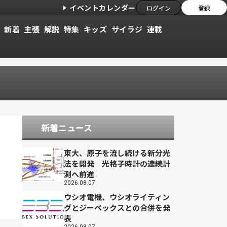
イベントカレンダー
ログイン
登録
新着
主張
解説
特集
キッズ
サイラジ
連載
新着ニュース
東大、原子を流し続ける新分光
法を開発 光格子時計の連続計
測へ前進
2026.08.07
ウシオ電機、ウシオライティン
グとジーベックスとの合併を発
表