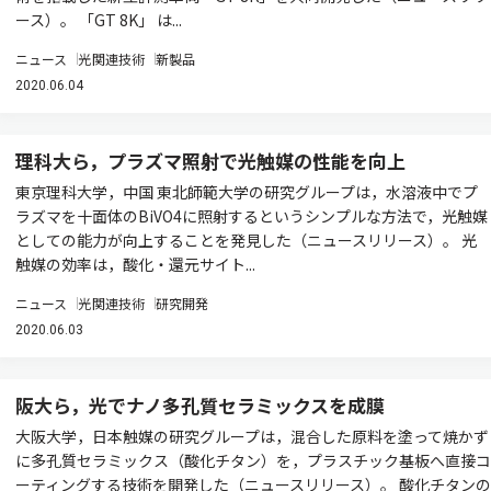
ース）。 「GT 8K」 は...
ニュース
光関連技術
新製品
2020.06.04
理科大ら，プラズマ照射で光触媒の性能を向上
東京理科大学，中国 東北師範大学の研究グループは，水溶液中でプ
ラズマを十面体のBiVO4に照射するというシンプルな方法で，光触媒
としての能力が向上することを発見した（ニュースリリース）。 光
触媒の効率は，酸化・還元サイト...
ニュース
光関連技術
研究開発
2020.06.03
阪大ら，光でナノ多孔質セラミックスを成膜
大阪大学，日本触媒の研究グループは，混合した原料を塗って焼かず
に多孔質セラミックス（酸化チタン）を，プラスチック基板へ直接コ
ーティングする技術を開発した（ニュースリリース）。 酸化チタンの