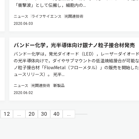
「衝撃波」として伝搬し，細胞内の...
ニュース
ライフサイエンス
光関連技術
2020.06.03
バンドー化学，光半導体向け銀ナノ粒子接合材発売
バンドー化学は，発光ダイオード（LED），レーザーダイオー
の光半導体向けで，ダイやサブマウントの低温焼結接合が可能
ノ粒子接合材「FlowMetal（フローメタル）」の販売を開始し
ュースリリース）。 光半...
ニュース
光関連技術
新製品
2020.06.02
12
...
20
30
40
...