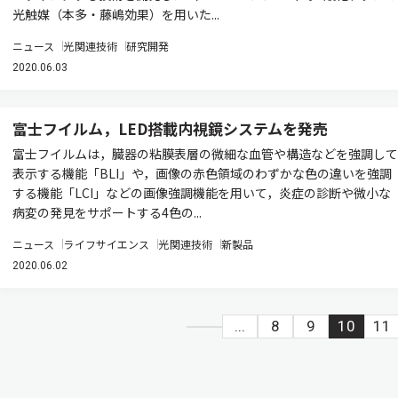
光触媒（本多・藤嶋効果）を用いた...
ニュース
光関連技術
研究開発
2020.06.03
富士フイルム，LED搭載内視鏡システムを発売
富士フイルムは，臓器の粘膜表層の微細な血管や構造などを強調して
表示する機能「BLI」や，画像の赤色領域のわずかな色の違いを強調
する機能「LCI」などの画像強調機能を用いて，炎症の診断や微小な
病変の発見をサポートする4色の...
ニュース
ライフサイエンス
光関連技術
新製品
2020.06.02
...
8
9
10
11