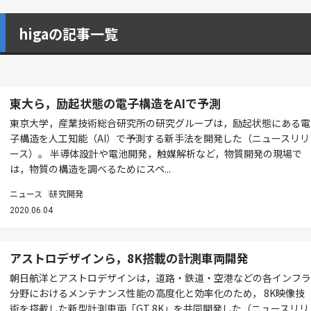
higaの記事一覧
東大ら，励起状態の電子構造をAIで予測
東京大学，産業技術総合研究所の研究グループは，励起状態にある電
子構造を人工知能（AI）で予測する新手法を開発した（ニュースリリ
ース）。 半導体設計や電池開発，触媒解析など，物質開発の現場で
は，物質の構造を調べるためにスペ...
ニュース
研究開発
2020.06.04
アストロデザインら，8K搭載の計測車両開発
朝日航洋とアストロデザインは，道路・鉄道・空港などの各インフラ
分野におけるメンテナンス性能の高度化と効率化のため， 8K映像技
術を搭載した新型計測車両「GT 8K」を共同開発した（ニュースリリ