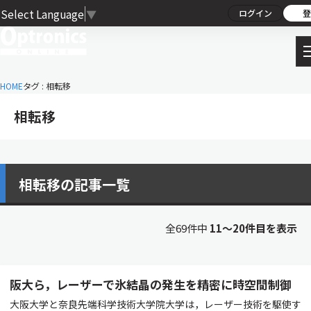
Select Language
▼
ログイン
登
HOME
タグ : 相転移
相転移
相転移の記事一覧
全69件中
11〜20件目を表示
阪大ら，レーザーで氷結晶の発生を精密に時空間制御
大阪大学と奈良先端科学技術大学院大学は，レーザー技術を駆使す