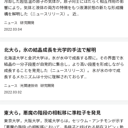
冷却した超低温の原子の気体が，原子同士にはたらく相互作用の影
響により，気体と液体の両方の特徴をもつ液滴状態の新たな形成機
構を解明した（ニュースリリース）。 近...
ニュース
研究開発
2022.03.04
北大ら，氷の結晶成長を光学的手法で解明
北海道大学と金沢大学は，氷が水中で成長する際に，その界面で氷
結晶の一分子段差が自発的に集合し，より高い段差を形成しながら
成長することを発見した（ニュースリリース）。 氷が水の中で成
長するメカニズムは十分に理解されておらず...
ニュース
光関連技術
研究開発
2022.03.02
東大ら，悪魔の階段の相転移に準粒子を発見
東京大学，大阪大学，茨城大学らは，セリウム・アンチモンが示す
｢悪魔の階段｣の相転移において，多極子と呼ばれる局在スピン・軌