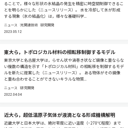
ることで，様々な形状の氷結晶の発生を精密に時空間制御できるこ
とを明らかにした（ニュースリリース）。 水を冷却して氷が形成
する現象（氷の結晶化）は，様々な基礎科学...
ニュース
光関連技術
研究開発
2023.05.12
東大ら，トポロジカル材料の相転移制御するモデル
東京大学と名古屋大学は，らせん状や渦巻き状など鏡像と重ならな
い複数の構造を示す「トポロジカル材料」の相転移を制御するモデ
ルを新たに提案した（ニュースリリース）。 ある物体がその鏡像
と重ね合わせることができないキラルな物質...
ニュース
研究開発
2022.04.04
近大ら，超低温原子気体が液滴となる形成機構解明
近畿大学と日本大学は、絶対零度に近い温度（−270℃程度）まで