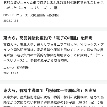
気的な波が止まった形で自然と現れる超放射相転移であることを見
いだした（ニュースリリース）。 温...
PICK UP
ニュース
光関連技術
研究開発
2022.01.13
東大ら，高品質酸化亜鉛で「電子の相図」を解明
東京大学，東北大学，米カリフォルニア工科大学，独マックス・プ
ランク固体研究所は，高品質酸化亜鉛を用いることで，電気的な反
発が強い電子集団の本質的な相図を解明することに成功した（ニュ
ースリリース）。 多数の原子から成る物質...
ニュース
研究開発
2021.12.24
東大ら，有機半導体で「絶縁体―金属転移」を実証
東京大学，産業技術総合研究所，物質・材料研究機構は，極めて高
純度かつ欠陥のない有機半導体単結晶の1分子層（厚さ4nm）に高