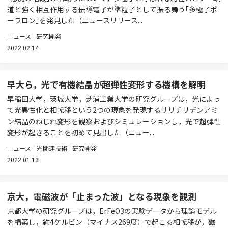
道と強く相互作用する伝導電子が準粒子として振る舞う｢多極子ポ
ーラロン｣を発見した（ニュースリリース...
ニュース
研究開発
2022.02.14
早大ら，光で有機結晶が超弾性変形する機構を解明
早稲田大学，茨城大学，芝浦工業大学の研究グループは，光によっ
て光異性化と相転移という2つの現象を発現するサリチリデンアミ
ン結晶のねじれ変形を観察およびシミュレーションし，光で超弾性
変形が起きることを初めて見出した（ニュー...
ニュース
光関連技術
研究開発
2022.01.13
京大，電磁波が「止まった波」となる現象を観測
京都大学の研究グループは，ErFeO3の実験データから理論モデル
を構築し，約4ケルビン（マイナス269度）で起こる相転移が，磁