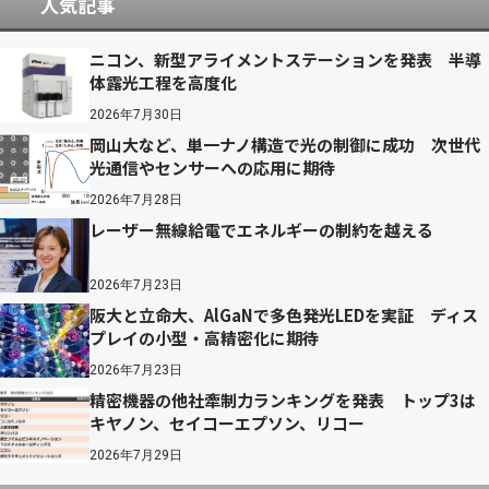
人気記事
ニコン、新型アライメントステーションを発表 半導
体露光工程を高度化
2026年7月30日
岡山大など、単一ナノ構造で光の制御に成功 次世代
光通信やセンサーへの応用に期待
2026年7月28日
レーザー無線給電でエネルギーの制約を越える
2026年7月23日
阪大と立命大、AlGaNで多色発光LEDを実証 ディス
プレイの小型・高精密化に期待
2026年7月23日
精密機器の他社牽制力ランキングを発表 トップ3は
キヤノン、セイコーエプソン、リコー
2026年7月29日