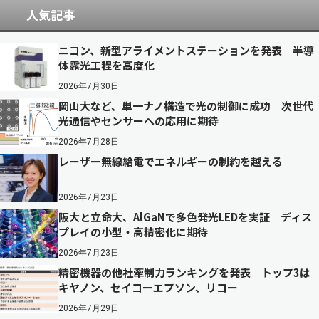
人気記事
ニコン、新型アライメントステーションを発表 半導
体露光工程を高度化
2026年7月30日
岡山大など、単一ナノ構造で光の制御に成功 次世代
光通信やセンサーへの応用に期待
2026年7月28日
レーザー無線給電でエネルギーの制約を越える
2026年7月23日
阪大と立命大、AlGaNで多色発光LEDを実証 ディス
プレイの小型・高精密化に期待
2026年7月23日
精密機器の他社牽制力ランキングを発表 トップ3は
キヤノン、セイコーエプソン、リコー
2026年7月29日