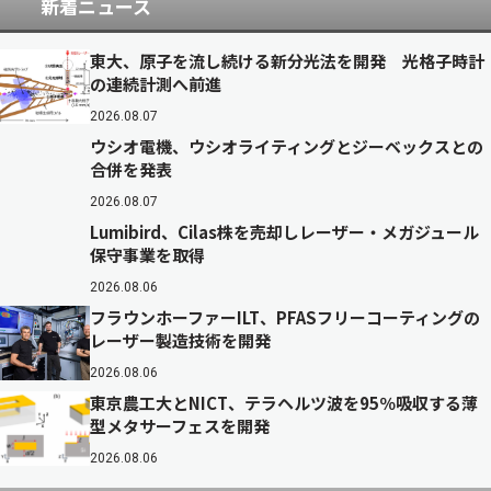
新着ニュース
東大、原子を流し続ける新分光法を開発 光格子時計
の連続計測へ前進
2026.08.07
ウシオ電機、ウシオライティングとジーベックスとの
合併を発表
2026.08.07
Lumibird、Cilas株を売却しレーザー・メガジュール
保守事業を取得
2026.08.06
フラウンホーファーILT、PFASフリーコーティングの
レーザー製造技術を開発
2026.08.06
東京農工大とNICT、テラヘルツ波を95％吸収する薄
型メタサーフェスを開発
2026.08.06