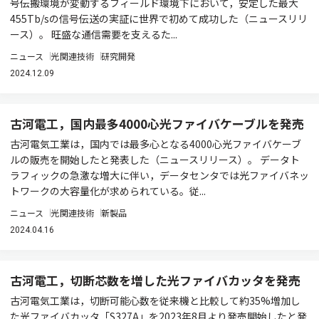
号伝搬環境が変動するフィールド環境下において，安定した最大
455Tb/sの信号伝送の実証に世界で初めて成功した（ニュースリリ
ース）。 旺盛な通信需要を支えるた...
ニュース
光関連技術
研究開発
2024.12.09
古河電工，国内最多4000心光ファイバケーブルを発売
古河電気工業は，国内では最多心となる4000心光ファイバケーブ
ルの販売を開始したと発表した（ニュースリリース）。 データト
ラフィックの急激な増大に伴い，データセンタでは光ファイバネッ
トワークの大容量化が求められている。従...
ニュース
光関連技術
新製品
2024.04.16
古河電工，切断芯数を増した光ファイバカッタを発売
古河電気工業は，切断可能心数を従来機と比較して約35%増加し
た光ファイバカッタ「S327A」を2023年8月より発売開始したと発