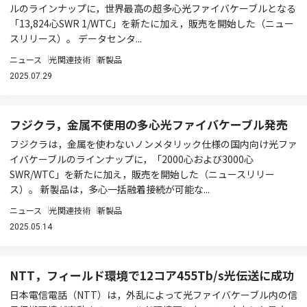
ルのラインナップに，世界最高の超多心光ファイバケーブルとなる
「13,824心SWR 1/WTC」を新たに加え，販売を開始した（ニュー
スリリース）。 データセンタ...
ニュース
光関連技術
新製品
2025.07.29
フジクラ，金属不使用の多心光ファイバケーブル発売
フジクラは，金属を使わないノンメタリック仕様の国内向け光ファ
イバケーブルのラインナップに，「2000心および3000心
SWR/WTC」を新たに加え，販売を開始した（ニュースリリー
ス）。 新製品は，多心一括融着接続が可能な...
ニュース
光関連技術
新製品
2025.05.14
NTT，フィールド環境で12コア455Tb/s光伝送に成功
日本電信電話（NTT）は，外乱によって光ファイバケーブル内の信