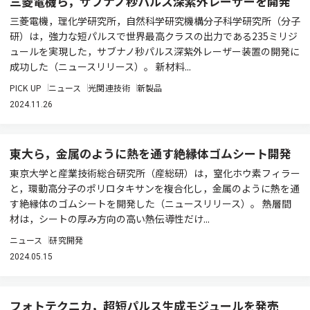
三菱電機ら，サブナノ秒パルス深紫外レーザーを開発
三菱電機，理化学研究所，自然科学研究機構分子科学研究所（分子
研）は，強力な短パルスで世界最高クラスの出力である235ミリジ
ュールを実現した，サブナノ秒パルス深紫外レーザー装置の開発に
成功した（ニュースリリース）。 新材料...
PICK UP
ニュース
光関連技術
新製品
2024.11.26
東大ら，金属のように熱を通す絶縁体ゴムシート開発
東京大学と産業技術総合研究所（産総研）は，窒化ホウ素フィラー
と，環動高分子のポリロタキサンを複合化し，金属のように熱を通
す絶縁体のゴムシートを開発した（ニュースリリース）。 熱層間
材は，シートの厚み方向の高い熱伝導性だけ...
ニュース
研究開発
2024.05.15
フォトテクニカ，超短パルス生成モジュールを発売