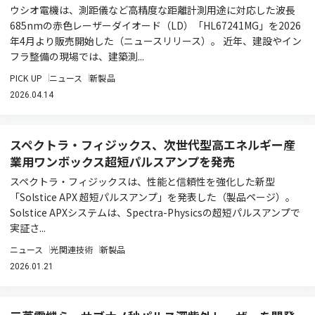
ウシオ電機は、測距儀など高精度な距離計測用途に対応した波長
685nmの赤色レーザーダイオード（LD）「HL67241MG」を2026
年4月より販売開始した（ニュースリリース）。 近年、建設やイン
フラ整備の現場では、建築測...
PICK UP
ニュース
新製品
2026.04.14
スペクトラ・フィジックス、次世代型高エネルギー産
業用ワンボックス超短パルスアンプを発売
スペクトラ・フィジックスは、性能と信頼性を強化した新型
「Solstice APX 超短パルスアンプ」を発表した（製品ページ）。
Solstice APXシステムは、Spectra-Physicsの超短パルスアンプで
実証さ...
ニュース
光関連技術
新製品
2026.01.21