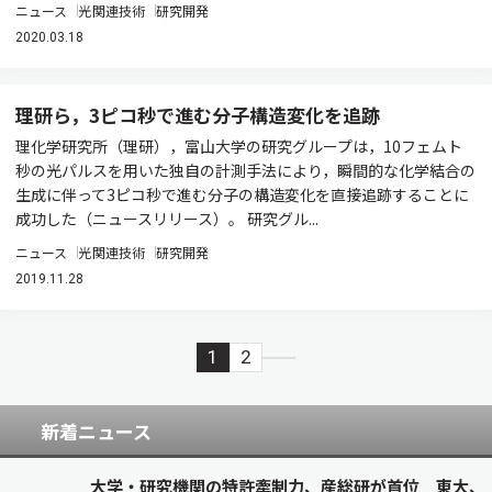
ニュース
光関連技術
研究開発
2020.03.18
理研ら，3ピコ秒で進む分子構造変化を追跡
理化学研究所（理研），富山大学の研究グループは，10フェムト
秒の光パルスを用いた独自の計測手法により，瞬間的な化学結合の
生成に伴って3ピコ秒で進む分子の構造変化を直接追跡することに
成功した（ニュースリリース）。 研究グル...
ニュース
光関連技術
研究開発
2019.11.28
1
2
新着ニュース
大学・研究機関の特許牽制力、産総研が首位 東大、