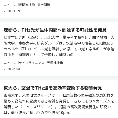
ニュース
光関連技術
研究開発
2020.11.19
理研ら，THz光が生体内部へ到達する可能性を発見
理化学研究所（理研），東北大学，量子科学技術研究開発機構，大
阪大学，京都大学の研究グループは，水溶液中で培養した細胞にテ
ラヘルツ（THz）パルス光を照射した際，その光エネルギーが水溶
液中を「衝撃波」として伝搬し，細胞内の...
ニュース
ライフサイエンス
光関連技術
2020.06.03
東大ら，室温でTHz波を高効率変換する物質発見
東京大学，米の研究グループは，THz周波数帯の電磁波の周波数を
極めて高効率に変換できる物質を発見し，さらにそのメカニズムを
解明した（ニュースリリース）。 通常の高次高調波発生の研究で
は，最も波長が長いものでも波長10μm...