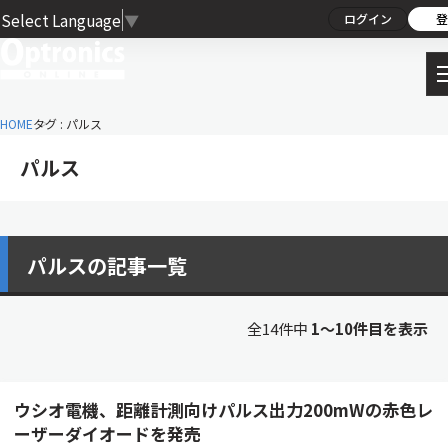
Select Language
▼
ログイン
登
HOME
タグ : パルス
パルス
パルスの記事一覧
全14件中
1〜10件目を表示
ウシオ電機、距離計測向けパルス出力200mWの赤色レ
ーザーダイオードを発売