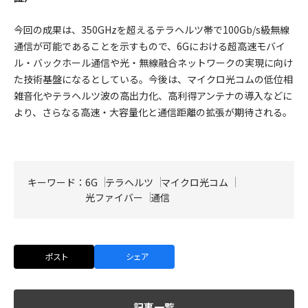
今回の成果は、350GHzを超えるテラヘルツ帯で100Gb/s級無線
通信が可能であることを示すもので、6Gにおける超高速モバイ
ル・バックホール通信や光・無線融合ネットワークの実現に向け
た技術基盤になるとしている。今後は、マイクロ光コムの低位相
雑音化やテラヘルツ波の高出力化、高利得アンテナの導入などに
より、さらなる高速・大容量化と通信距離の拡張が期待される。
キーワード：
6G
テラヘルツ
マイクロ光コム
光ファイバー
通信
ポスト
シェア
記事一覧