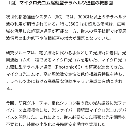
（図）
マイクロ光コム駆動型テラヘルツ通信の概念図
次世代移動通信システム（6G）では、300GHz以上のテラヘルツ
波の利用が期待されている。特に350GHzを超える領域は、広帯
域を活用した超高速通信が可能な一方、従来の電子技術では高周
波信号の出力低下や位相雑音の増大が課題となっていた。
研究グループは、電子技術に代わる手法として光技術に着目。光
周波数コムの一種であるマイクロ光コムを用いた、マイクロ光コ
ム駆動型テラヘルツ通信（Photonic 6G）の研究を進めてきた。
マイクロ光コムは、高い周波数安定性と低位相雑音特性を持ち、
テラヘルツ帯における高品質な無線キャリア生成に有効とされ
る。
今回、研究グループは、窒化シリコン製の微小光共振器に光ファ
イバーを直接接合した、光ファイバー接続型マイクロ光コムデバ
イスを開発した。これにより、従来必要だった精密な光学調整を
不要とし、装置の小型化と長時間安定動作を実現した。