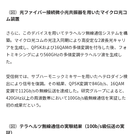
（図）
光ファイバー接続微小光共振器を用いたマイクロ光コ
ム装置
さらに、このデバイスを用いてテラヘルツ無線通信システムを構
築。マイクロ光コムの光注入同期により高安定な2波長光キャリ
アを生成し、QPSKおよび16QAMの多値変調を付与した後、フォ
トミキシングにより560GHzの多値変調テラヘルツ波を生成し
た。
受信側では、サブハーモニックミキサーを用いたヘテロダイン検
出により信号を復調。その結果、QPSK変調で84Gb/s、16QAM
変調で112Gb/sの無線伝送を達成した。研究グループによると、
420GHz以上の周波数帯において100Gb/s級無線通信を実証した
初の成果だという。
（図）
テラヘルツ無線通信の実験結果（100b/s級伝送の実
証）