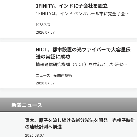
1FINITY、インドに子会社を設立
1FINITYは、インド ベンガルール市に完全子会社
となる 1Finity Indiaを2026年7月1日に設立した
ビジネス
と発表した（ニュースリリース）。 同社はこれま
で、ソフトウェア開発、カスタマーサポート、マ
2026.07.07
ーケティングな…
NICT、都市設置の光ファイバーで大容量伝
送の実証に成功
情報通信研究機構（NICT）を中心とした研究グ
ループは、都市に敷設されている光ファイバーを
ニュース
光関連技術
用いて、毎秒450テラビットの大容量伝送の実証
実験に成功し、既存光ファイバーでの伝送容量の
2026.07.07
世界記録を更新したと発表した（ニュースリ…
新着ニュース
東大、原子を流し続ける新分光法を開発 光格子時計
の連続計測へ前進
2026.08.07