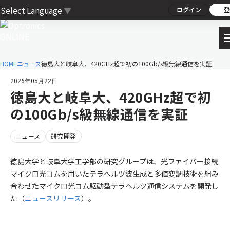
Select Language
▼
ログイン
登
HOME
ニュース
徳島大と岐阜大、420GHz超で初の100Gb/s級無線通信を実証
2026年05月22日
徳島大と岐阜大、420GHz超で初
の100Gb/s級無線通信を実証
ニュース
研究開発
徳島大学と岐阜大学工学部の研究グループは、光ファイバー接続
マイクロ光コムを用いたテラヘルツ波生成と多値変調技術を組み
合わせたマイクロ光コム駆動型テラヘルツ通信システムを開発し
た（
ニュースリリース
）。