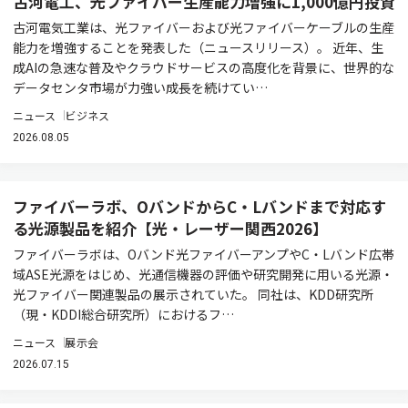
古河電工、光ファイバー生産能力増強に1,000億円投資
古河電気工業は、光ファイバーおよび光ファイバーケーブルの生産
能力を増強することを発表した（ニュースリリース）。 近年、生
成AIの急速な普及やクラウドサービスの高度化を背景に、世界的な
データセンタ市場が力強い成長を続けてい…
ニュース
ビジネス
2026.08.05
ファイバーラボ、OバンドからC・Lバンドまで対応す
る光源製品を紹介【光・レーザー関西2026】
ファイバーラボは、Oバンド光ファイバーアンプやC・Lバンド広帯
域ASE光源をはじめ、光通信機器の評価や研究開発に用いる光源・
光ファイバー関連製品の展示されていた。 同社は、KDD研究所
（現・KDDI総合研究所）におけるフ…
ニュース
展示会
2026.07.15