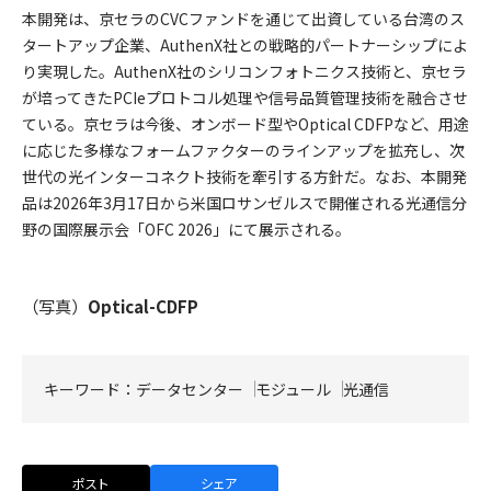
本開発は、京セラのCVCファンドを通じて出資している台湾のス
タートアップ企業、AuthenX社との戦略的パートナーシップによ
り実現した。AuthenX社のシリコンフォトニクス技術と、京セラ
が培ってきたPCIeプロトコル処理や信号品質管理技術を融合させ
ている。京セラは今後、オンボード型やOptical CDFPなど、用途
に応じた多様なフォームファクターのラインアップを拡充し、次
世代の光インターコネクト技術を牽引する方針だ。なお、本開発
品は2026年3月17日から米国ロサンゼルスで開催される光通信分
野の国際展示会「OFC 2026」にて展示される。
（写真）
Optical-CDFP
キーワード：
データセンター
モジュール
光通信
ポスト
シェア