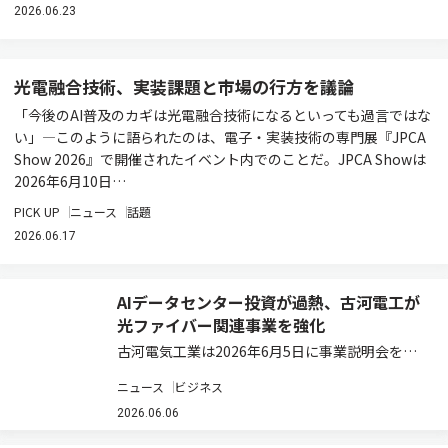
2026.06.23
光電融合技術、実装課題と市場の行方を議論
「今後のAI普及のカギは光電融合技術になるといっても過言ではな
い」―このように語られたのは、電子・実装技術の専門展『JPCA
Show 2026』で開催されたイベント内でのことだ。JPCA Showは
2026年6月10日…
PICK UP
ニュース
話題
2026.06.17
AIデータセンター投資が過熱、古河電工が
光ファイバー関連事業を強化
古河電気工業は2026年6月5日に事業説明会を開
催し、光ソリューション領域の今後の事業方針を
ニュース
ビジネス
発表した。 光ソリューション領域長の浅尾真史氏
は、2030年に向け「革新的な光ソリューション
2026.06.06
でAI時代のネットワークを構築し、社…