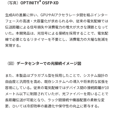
®
（写真）
OPTINITY
OSFP-XD
生成AIの進展に伴い、GPUやAIアクセラレータ間を結ぶインター
フェースの高速・大容量化が求められる中、従来の電気配線では
伝送距離による信号損失や消費電力の増大が大きな課題となって
いた。本開発品は、光信号による接続を採用することで、電気配
線で必要となるリタイマーを不要とし、消費電力の大幅な削減を
実現する。
（図）
データセンターでの光接続イメージ図
また、本製品はプラガブル型を採用したことで、システム設計の
自由度と汎用性を高め、既存システムへの導入や将来的な拡張を
容易にしている。従来の電気配線ではデバイス間の接続距離が10
メートル以下に制限されていたが、光ファイバーを用いることで
長距離伝送が可能となり、ラック間接続や機器配置の柔軟な変
更、ひいては冷却効率の最適化や保守性の向上に寄与する。