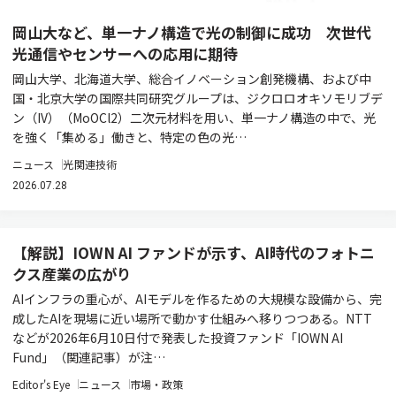
岡山大など、単一ナノ構造で光の制御に成功 次世代
光通信やセンサーへの応用に期待
岡山大学、北海道大学、総合イノベーション創発機構、および中
国・北京大学の国際共同研究グループは、ジクロロオキソモリブデ
ン（IV）（MoOCl2）二次元材料を用い、単一ナノ構造の中で、光
を強く「集める」働きと、特定の色の光…
ニュース
光関連技術
2026.07.28
【解説】IOWN AI ファンドが示す、AI時代のフォトニ
クス産業の広がり
AIインフラの重心が、AIモデルを作るための大規模な設備から、完
成したAIを現場に近い場所で動かす仕組みへ移りつつある。NTT
などが2026年6月10日付で発表した投資ファンド「IOWN AI
Fund」（関連記事）が注…
Editor's Eye
ニュース
市場・政策