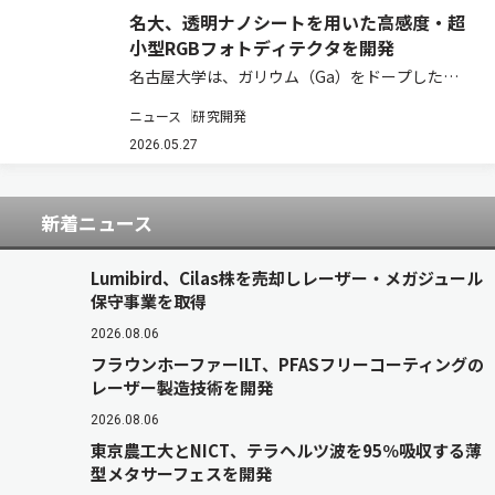
名大、透明ナノシートを用いた高感度・超
小型RGBフォトディテクタを開発
名古屋大学は、ガリウム（Ga）をドープした酸
化亜鉛（ZnO）ベースの透明導電体ナノシートを
ニュース
研究開発
開発し、高い透明性と感度、さらに耐熱性を兼ね
備えた高性能フォトディテクタを構築した（ニュ
2026.05.27
ースリリース）。同大学未来材料・システム研…
新着ニュース
Lumibird、Cilas株を売却しレーザー・メガジュール
保守事業を取得
2026.08.06
フラウンホーファーILT、PFASフリーコーティングの
レーザー製造技術を開発
2026.08.06
東京農工大とNICT、テラヘルツ波を95％吸収する薄
型メタサーフェスを開発