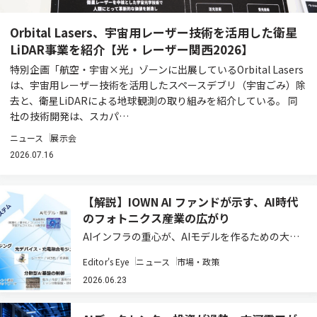
Orbital Lasers、宇宙用レーザー技術を活用した衛星
LiDAR事業を紹介【光・レーザー関西2026】
特別企画「航空・宇宙×光」ゾーンに出展しているOrbital Lasers
は、宇宙用レーザー技術を活用したスペースデブリ（宇宙ごみ）除
去と、衛星LiDARによる地球観測の取り組みを紹介している。 同
社の技術開発は、スカパ…
ニュース
展示会
2026.07.16
【解説】IOWN AI ファンドが示す、AI時代
のフォトニクス産業の広がり
AIインフラの重心が、AIモデルを作るための大規
模な設備から、完成したAIを現場に近い場所で動
Editor's Eye
ニュース
市場・政策
かす仕組みへ移りつつある。NTTなどが2026年6
月10日付で発表した投資ファンド「IOWN AI
2026.06.23
Fund」（関連記事）が注…