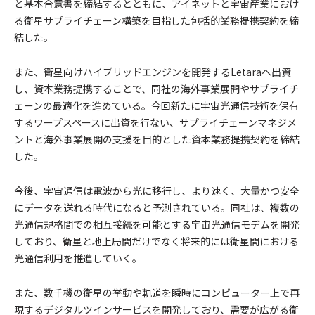
と基本合意書を締結するとともに、アイネットと宇宙産業におけ
る衛星サプライチェーン構築を目指した包括的業務提携契約を締
結した。
また、衛星向けハイブリッドエンジンを開発するLetaraへ出資
し、資本業務提携することで、同社の海外事業展開やサプライチ
ェーンの最適化を進めている。今回新たに宇宙光通信技術を保有
するワープスペースに出資を行ない、サプライチェーンマネジメ
ントと海外事業展開の支援を目的とした資本業務提携契約を締結
した。
今後、宇宙通信は電波から光に移行し、より速く、大量かつ安全
にデータを送れる時代になると予測されている。同社は、複数の
光通信規格間での相互接続を可能とする宇宙光通信モデムを開発
しており、衛星と地上局間だけでなく将来的には衛星間における
光通信利用を推進していく。
また、数千機の衛星の挙動や軌道を瞬時にコンピューター上で再
現するデジタルツインサービスを開発しており、需要が広がる衛