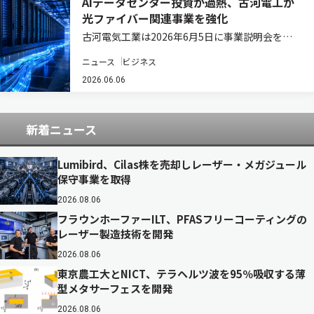
AIデータセンター投資が過熱、古河電工が
光ファイバー関連事業を強化
古河電気工業は2026年6月5日に事業説明会を開
催し、光ソリューション領域の今後の事業方針を
ニュース
ビジネス
発表した。 光ソリューション領域長の浅尾真史氏
は、2030年に向け「革新的な光ソリューション
2026.06.06
でAI時代のネットワークを構築し、社…
新着ニュース
Lumibird、Cilas株を売却しレーザー・メガジュール
保守事業を取得
2026.08.06
フラウンホーファーILT、PFASフリーコーティングの
レーザー製造技術を開発
2026.08.06
東京農工大とNICT、テラヘルツ波を95％吸収する薄
型メタサーフェスを開発
2026.08.06