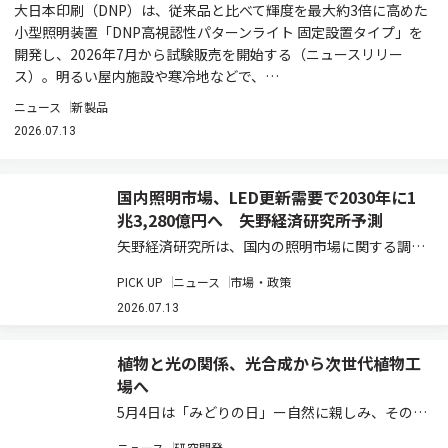
大日本印刷（DNP）は、従来品と比べて輝度を最大約3倍に高めた
小型照明装置「DNP高視認性パターンライト 固定設置タイプ」を
開発し、2026年7月から試験販売を開始する（ニュースリリー
ス）。明るい屋内施設や寒冷地などで、…
ニュース
新製品
2026.07.13
国内照明市場、LED更新需要で2030年に1
兆3,280億円へ 矢野経済研究所予測
矢野経済研究所は、国内の照明市場に関する調査
結果を発表した（ニュースリリース）。2025年
PICK UP
ニュース
市場・政策
の国内照明総市場規模は、前年比3.8％増の1兆
910億2,500万円と推計している。既設の蛍光灯
2026.07.13
などからLED照明への更新需要が、…
植物と光の関係、光合成から次世代植物工
場へ
5月4日は「みどりの日」ー自然に親しみ、その恩
恵に感謝する日として、植物や環境について考え
ニュース
研究開発