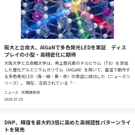
阪大と立命大、AlGaNで多色発光LEDを実証 ディス
プレイの小型・高精密化に期待
大阪大学と立命館大学は、希土類元素のテルビウム（Tb）を添加
した窒化アルミニウムガリウム（AlGaN）を用いて、室温で動作す
る多色発光LED（青・緑・黄・赤）の実証に成功した（ニュースリ
リース）。 現在、注目されている「…
ニュース
光関連技術
2026.07.23
DNP、輝度を最大約3倍に高めた高視認性パターンライ
トを発売