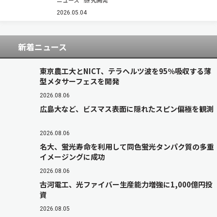
る機会でもある。植物の成長を支えているものの
一つが「光」である。太陽光を受けた植物は、光
2026.05.04
合成によって二酸化炭素と水から糖やデンプン…
新着ニュース
東京農工大とNICT、テラヘルツ波を95％吸収する薄
型メタサーフェスを開発
2026.08.06
広島大など、ビスマス表面に隠れたスピン偏極を観測
2026.08.06
名大、蛍光寿命を利用して同色蛍光タンパク質の多重
イメージングに成功
2026.08.06
古河電工、光ファイバー生産能力増強に1,000億円投
資
2026.08.05