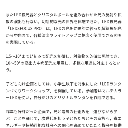
またLED投光器とクリスタルボールを組み合わせた光の反射や拡
散の演出も行ない，幻想的な光の世界を体感できた。LED投光器
「LEDSFOCUS PRO」は，LEDの光を効果的に絞った超狭角配光
から中角まで，各種演出やライトアップに幅広く使用できる照明
を実現している。
1.5～10°まで1°刻みで配光を制御し，対象物を的確に照射でき，
10～50°の高出力中角配光を用意し，多様な用途に対応するとい
う。
子ども向け企画としては，小学生以下を対象にした「LEDランタ
ンづくりワークショップ」を開催している。参加者はマルチカラ
ーLEDを使い，自分だけのオリジナルランタンを作成できる。
昨年も好評だった企画で，光と電気の仕組みを「遊びながら学
ぶ」ことを通じて，次世代を担う子どもたちとその家族へ，省エ
ネルギーや持続可能な社会への関心を高めていただく機会を提供